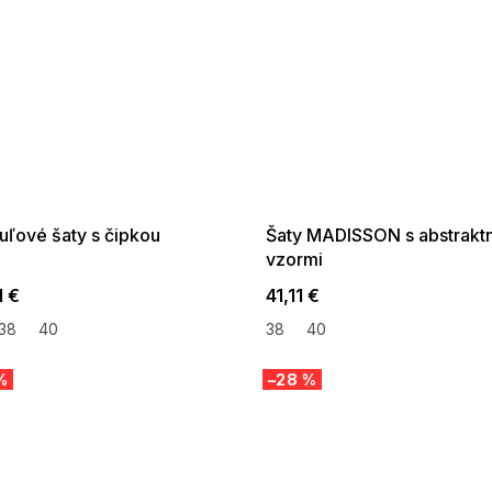
 SALE -35% ?
SUMMER SALE -35% ?
:35:EUR:P:f!2026-
G_SUMMER35:35:EUR:P:f!2026-
:01,2026-08-10-
08-04-09:01,2026-08-10-
09:00
09:00
uľové šaty s čipkou
Šaty MADISSON s abstrakt
vzormi
1 €
41,11 €
38
40
38
40
%
–28 %