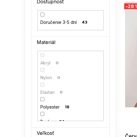
V
Dostupnosť
l
–28 
ý
p
i
Doručenie 3-5 dní
43
s
p
r
Materiál
o
d
u
Akryl
0
k
t
Nylon
0
o
v
Elastan
0
Polyester
18
SUMMER
G_SUMMER35
Bavlna
24
08-04-09
Veľkosť
Červ
Polyamid
0