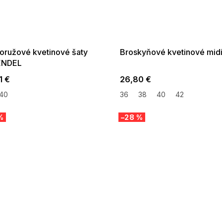
 SALE -35% ?
SUMMER SALE -35% ?
:35:EUR:P:f!2026-
G_SUMMER35:35:EUR:P:f!2026-
:01,2026-08-10-
08-04-09:01,2026-08-10-
09:00
09:00
loružové kvetinové šaty
Broskyňové kvetinové midi
ENDEL
1 €
26,80 €
40
36
38
40
42
%
–28 %