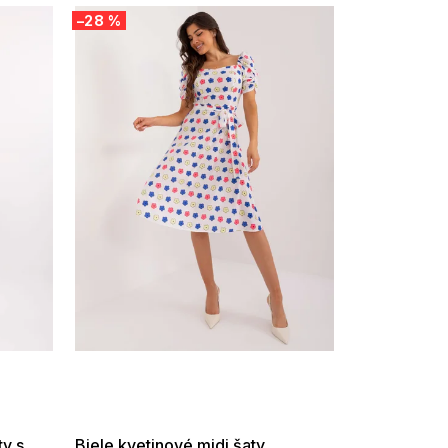
–28 %
SUMMER SALE -35% ?
G_SUMMER35:35:EUR:P:f!2026-
08-04-09:01,2026-08-10-
09:00
ty s
Biele kvetinové midi šaty