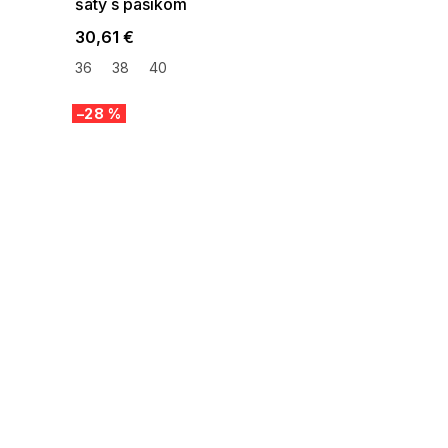
šaty s pásikom
30,61 €
36
38
40
–28 %