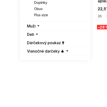
aplik
Doplnky
22,5
Obuv
Plus size
36
Muži
–28 
Deti
Dárčekový poukaz ❣️
Vianočné darčeky 🎄