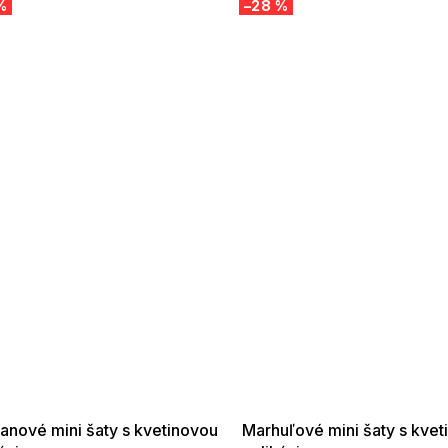
%
–28 %
 SALE -35% ?
SUMMER SALE -35% ?
:35:EUR:P:f!2026-
G_SUMMER35:35:EUR:P:f!2026-
:01,2026-08-10-
08-04-09:01,2026-08-10-
09:00
09:00
anové mini šaty s kvetinovou
Marhuľové mini šaty s kvet