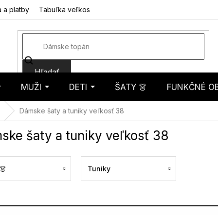
 a platby
Tabuľka veľkostí
Fotorecenzie
Hodnotenie obcho
Hľadať
MUŽI
DETI
ŠATY 👗
FUNKČNÉ OB
košík
Dámske šaty a tuniky veľkosť 38
ske šaty a tuniky veľkosť 38
👗
Tuniky