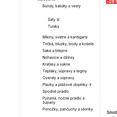
–28 
Bundy, kabáty a vesty
Šaty a tuniky 👗
Šaty 👗
Tuniky
Mikiny, svetre a kardigany
Tričká, blúzky, body a košele
Saká a blejzre
Nohavice a džínsy
Kraťasy a sukne
Tepláky, súpravy a legíny
Overaly a súpravy
Plavky a plážové doplnky 👙
Spodné prádlo
SUMMER
G_SUMMER35
Pyžamá, nočné prádlo a
08-04-09
župany
Ponožky, pančuchy a silonky
Smot