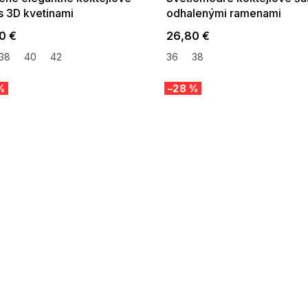
s 3D kvetinami
odhalenými ramenami
0 €
26,80 €
38
40
42
36
38
%
–28 %