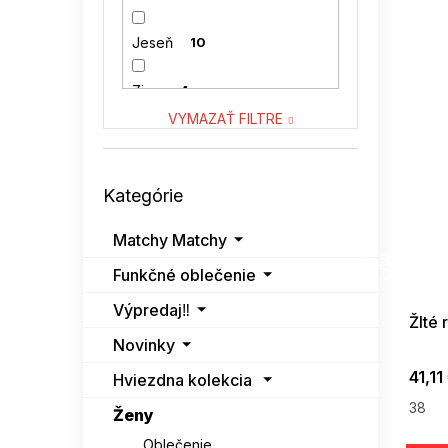
VENATON
0
Jeseň
10
VITON
0
Zima
4
VYMAZAŤ FILTRE
Preskočiť
Kategórie
kategórie
Matchy Matchy
SUMMER
G_SUMMER35
Funkčné oblečenie
08-04-09
Výpredaj‼️
Žlté
Novinky
41,11
Hviezdna kolekcia
38
Ženy
Oblečenie