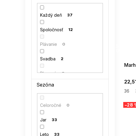
42
52
kocula
0
Každý deň
37
44
1
LENITIF
0
Spoločnosť
12
46
1
MiniMom by TESSITA
0
SUMMER
Plávanie
0
G_SUMMER35
48
1
08-04-09
NUMERO
0
Svadba
2
Marh
NUMOCO
0
Plesové
0
22,5
Sezóna
PAMUK LINE
0
36
RELEVANCE
0
–28 
Celoročné
0
RUE PARIS
0
Jar
33
SUBLEVEL
0
Leto
33