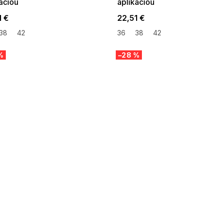
áciou
aplikáciou
1 €
22,51 €
38
42
36
38
42
%
–28 %