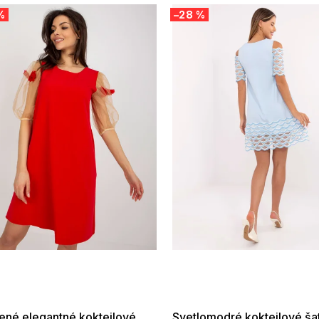
%
–28 %
 SALE -35% ?
SUMMER SALE -35% ?
:35:EUR:P:f!2026-
G_SUMMER35:35:EUR:P:f!2026-
:01,2026-08-10-
08-04-09:01,2026-08-10-
09:00
09:00
ené elegantné koktejlové
Svetlomodré koktejlové ša