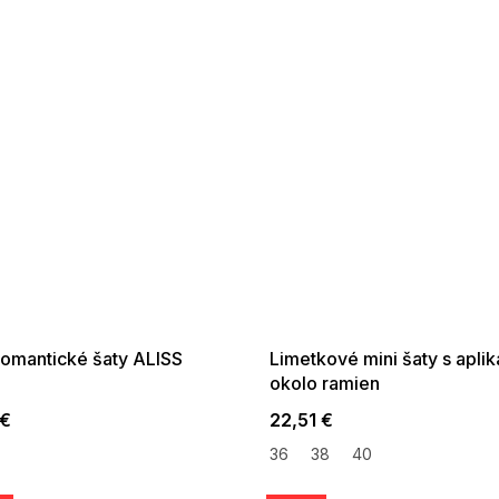
 SALE -35% ?
SUMMER SALE -35% ?
:35:EUR:P:f!2026-
G_SUMMER35:35:EUR:P:f!2026-
:01,2026-08-10-
08-04-09:01,2026-08-10-
09:00
09:00
 romantické šaty ALISS
Limetkové mini šaty s aplik
okolo ramien
 €
22,51 €
36
38
40