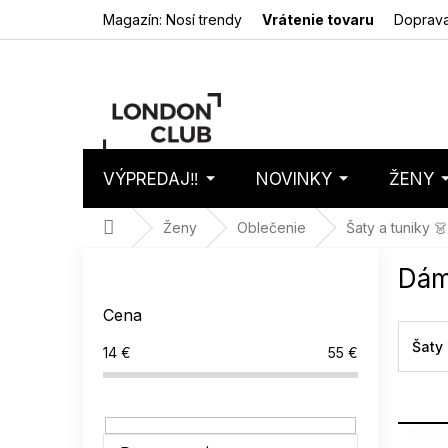
Prejsť
Magazín: Nosí trendy
Vrátenie tovaru
Doprava
na
obsah
VÝPREDAJ‼️
NOVINKY
ŽENY
Nákupný
Prázdny 
košík
Domov
Ženy
Oblečenie
Šaty a tuniky 👗
B
Dám
o
č
Cena
n
ý
Šaty 
14
€
55
€
p
a
n
e