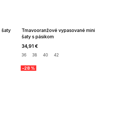
SUMMER SALE -35% ?
G_SUMMER35:35:EUR:P:f!2026-
08-04-09:01,2026-08-10-
09:00
 šaty
Tmavooranžové vypasované mini
šaty s pásikom
34,91 €
36
38
40
42
–28 %