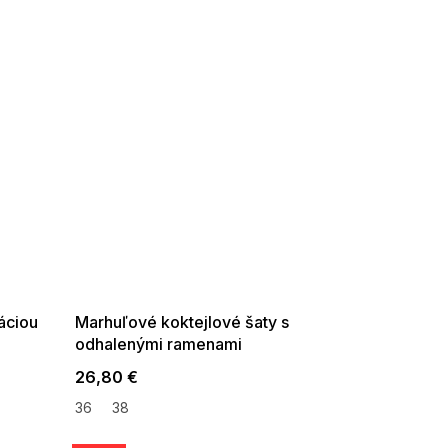
SUMMER SALE -35% ?
G_SUMMER35:35:EUR:P:f!2026-
08-04-09:01,2026-08-10-
09:00
áciou
Marhuľové koktejlové šaty s
odhalenými ramenami
26,80 €
36
38