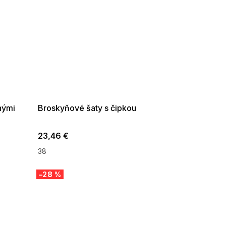
SUMMER SALE -35% ?
G_SUMMER35:35:EUR:P:f!2026-
08-04-09:01,2026-08-10-
09:00
nými
Broskyňové šaty s čipkou
23,46 €
38
–28 %