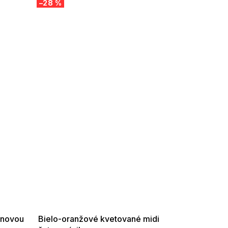
–28 %
SUMMER SALE -35% ?
G_SUMMER35:35:EUR:P:f!2026-
08-04-09:01,2026-08-10-
09:00
inovou
Bielo-oranžové kvetované midi