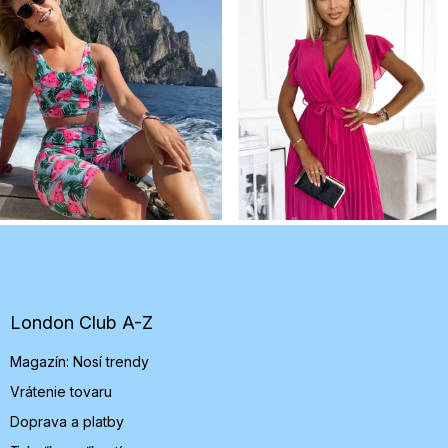
Z
á
p
ä
t
London Club A-Z
i
Magazín: Nosí trendy
e
Vrátenie tovaru
Doprava a platby