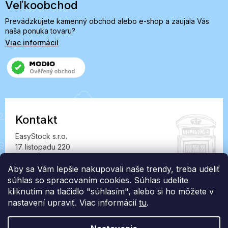
Veľkoobchod
Prevádzkujete kamenný obchod alebo e-shop a zaujala Vás
naša ponuka tovaru?
Viac informácií
Kontakt
EasyStock s.r.o.
17. listopadu 220
549 41 Červený Kostelec
IČ: 07727402, DIČ: CZ07727402
Aby sa Vám lepšie nakupovali naše trendy, treba udeliť
súhlas so spracovaním cookies. Súhlas udelíte
info@londonclub.sk
kliknutím na tlačidlo "súhlasím", alebo si ho môžete v
nastavení upraviť. Viac informácií
tu
.