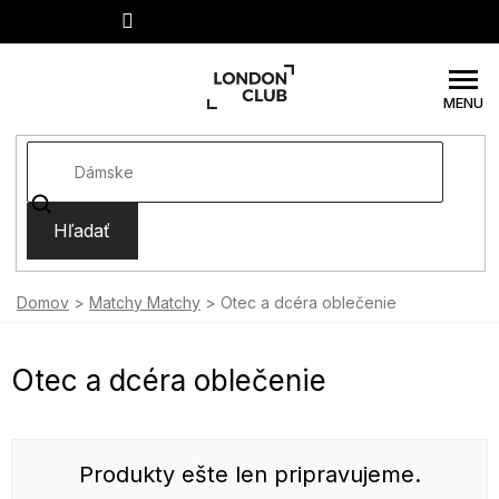
Prejsť
na
obsah
Hľadať
Domov
Matchy Matchy
Otec a dcéra oblečenie
Otec a dcéra oblečenie
Produkty ešte len pripravujeme.