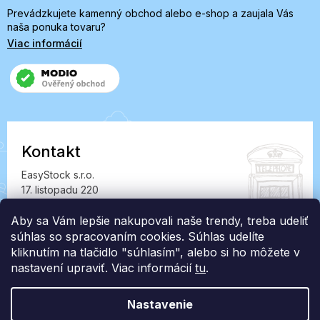
Prevádzkujete kamenný obchod alebo e-shop a zaujala Vás
naša ponuka tovaru?
Viac informácií
Kontakt
EasyStock s.r.o.
17. listopadu 220
549 41 Červený Kostelec
IČ: 07727402, DIČ: CZ07727402
Aby sa Vám lepšie nakupovali naše trendy, treba udeliť
súhlas so spracovaním cookies. Súhlas udelíte
info@londonclub.sk
kliknutím na tlačidlo "súhlasím", alebo si ho môžete v
nastavení upraviť. Viac informácií
tu
.
Nastavenie