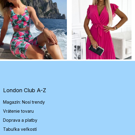
Z
á
p
ä
t
London Club A-Z
i
Magazín: Nosí trendy
e
Vrátenie tovaru
Doprava a platby
Tabuľka veľkostí