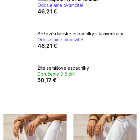
Odosielame okamžite!
46,21 €
Béžové dámske espadrilky s kamienkami
Odosielame okamžite!
46,21 €
Žlté semišové espadrilky
Doručenie 3-5 dní
50,17 €
V
ý
p
i