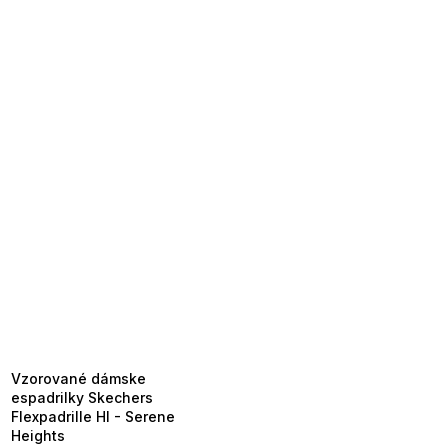
SUMMER SALE -35% ?
MMER35:35:EUR:P:f!2026-
8-04-09:01,2026-08-10-
09:00
Vzorované dámske
espadrilky Skechers
Flexpadrille HI - Serene
Heights