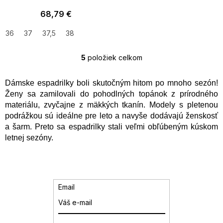
68,79 €
36
37
37,5
38
5
položiek celkom
O
v
l
Dámske espadrilky boli skutočným hitom po mnoho sezón!
á
Ženy sa zamilovali do pohodlných topánok z prírodného
d
materiálu, zvyčajne z mäkkých tkanín. Modely s pletenou
a
podrážkou sú ideálne pre leto a navyše dodávajú ženskosť
c
a šarm. Preto sa espadrilky stali veľmi obľúbeným kúskom
i
e
letnej sezóny.
p
r
v
k
y
Email
v
ý
p
i