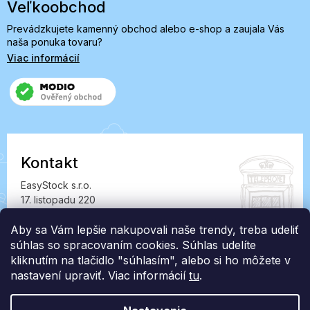
Veľkoobchod
Prevádzkujete kamenný obchod alebo e-shop a zaujala Vás
naša ponuka tovaru?
Viac informácií
Kontakt
EasyStock s.r.o.
17. listopadu 220
549 41 Červený Kostelec
IČ: 07727402, DIČ: CZ07727402
Aby sa Vám lepšie nakupovali naše trendy, treba udeliť
súhlas so spracovaním cookies. Súhlas udelíte
info@londonclub.sk
kliknutím na tlačidlo "súhlasím", alebo si ho môžete v
nastavení upraviť. Viac informácií
tu
.