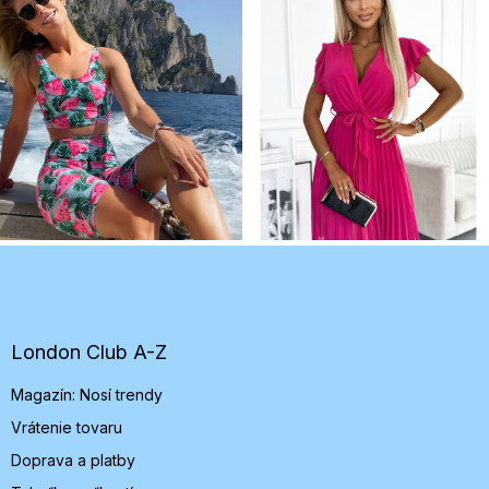
Z
á
p
ä
t
London Club A-Z
i
Magazín: Nosí trendy
e
Vrátenie tovaru
Doprava a platby