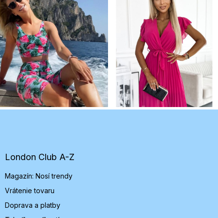
Z
á
p
ä
t
London Club A-Z
i
Magazín: Nosí trendy
e
Vrátenie tovaru
Doprava a platby