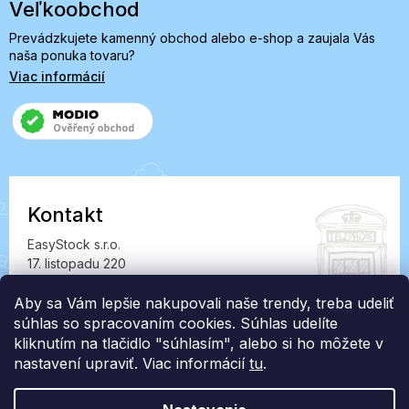
Veľkoobchod
Prevádzkujete kamenný obchod alebo e-shop a zaujala Vás
naša ponuka tovaru?
Viac informácií
Kontakt
EasyStock s.r.o.
17. listopadu 220
549 41 Červený Kostelec
IČ: 07727402, DIČ: CZ07727402
Aby sa Vám lepšie nakupovali naše trendy, treba udeliť
súhlas so spracovaním cookies. Súhlas udelíte
info@londonclub.sk
kliknutím na tlačidlo "súhlasím", alebo si ho môžete v
nastavení upraviť. Viac informácií
tu
.