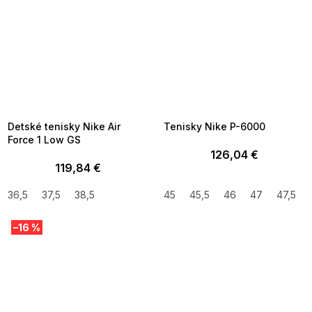
SUMMER SALE -35% ?
SUMMER SALE -35% ?
MMER35:35:EUR:P:f!2026-
G_SUMMER35:35:EUR:P:f!2026-
8-04-09:01,2026-08-10-
08-04-09:01,2026-08-10-
09:00
09:00
Detské tenisky Nike Air
Tenisky Nike P-6000
Force 1 Low GS
126,04 €
119,84 €
36,5
37,5
38,5
45
45,5
46
47
47,5
–16 %