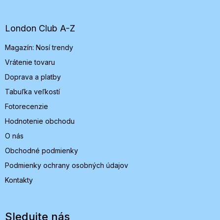
p
ä
t
London Club A-Z
i
Magazín: Nosí trendy
e
Vrátenie tovaru
Doprava a platby
Tabuľka veľkostí
Fotorecenzie
Hodnotenie obchodu
O nás
Obchodné podmienky
Podmienky ochrany osobných údajov
Kontakty
Sledujte nás