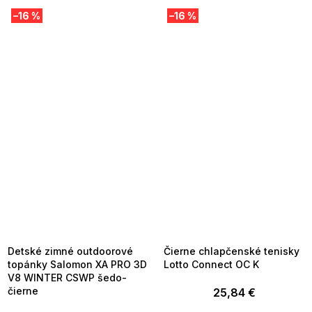
–16 %
–16 %
SUMMER SALE -35% ?
SUMMER SALE -35% ?
MMER35:35:EUR:P:f!2026-
G_SUMMER35:35:EUR:P:f!2026-
8-04-09:01,2026-08-10-
08-04-09:01,2026-08-10-
09:00
09:00
Detské zimné outdoorové
Čierne chlapčenské tenisky
topánky Salomon XA PRO 3D
Lotto Connect OC K
V8 WINTER CSWP šedo-
čierne
25,84 €