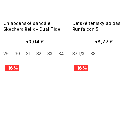
SUMMER SALE -35% ?
SUMMER SALE -35% ?
MMER35:35:EUR:P:f!2026-
G_SUMMER35:35:EUR:P:f!2026-
8-04-09:01,2026-08-10-
08-04-09:01,2026-08-10-
09:00
09:00
Chlapčenské sandále
Detské tenisky adidas
Skechers Relix - Dual Tide
Runfalcon 5
53,04 €
58,77 €
29
30
31
32
33
34
35
37 1/3
38
–16 %
–16 %