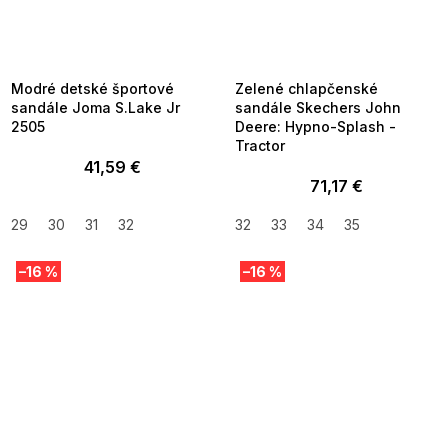
SUMMER SALE -35% ?
SUMMER SALE -35% ?
MMER35:35:EUR:P:f!2026-
G_SUMMER35:35:EUR:P:f!2026-
8-04-09:01,2026-08-10-
08-04-09:01,2026-08-10-
09:00
09:00
Modré detské športové
Zelené chlapčenské
sandále Joma S.Lake Jr
sandále Skechers John
2505
Deere: Hypno-Splash -
Tractor
41,59 €
71,17 €
29
30
31
32
32
33
34
35
–16 %
–16 %