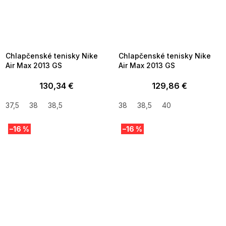
SUMMER SALE -35% ?
SUMMER SALE -35% ?
MMER35:35:EUR:P:f!2026-
G_SUMMER35:35:EUR:P:f!2026-
8-04-09:01,2026-08-10-
08-04-09:01,2026-08-10-
09:00
09:00
Chlapčenské tenisky Nike
Chlapčenské tenisky Nike
Air Max 2013 GS
Air Max 2013 GS
130,34 €
129,86 €
37,5
38
38,5
38
38,5
40
–16 %
–16 %