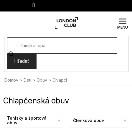
Prejsť
na
obsah
Hľadať
Domov
Deti
Obuv
Chlapci
Chlapčenská obuv
Tenisky a športová
Členková obuv
obuv