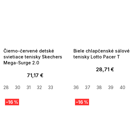
SUMMER SALE -35% ?
SUMMER SALE -35% ?
MMER35:35:EUR:P:f!2026-
G_SUMMER35:35:EUR:P:f!2026-
8-04-09:01,2026-08-10-
08-04-09:01,2026-08-10-
09:00
09:00
Čierno-červené detské
Biele chlapčenské sálové
svietiace tenisky Skechers
tenisky Lotto Pacer T
Mega-Surge 2.0
28,71 €
71,17 €
28
30
31
32
33
36
37
38
39
40
–16 %
–16 %