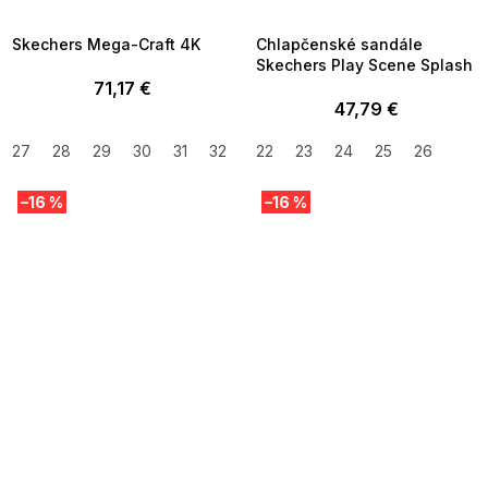
09:00
09:00
Skechers Mega-Craft 4K
Chlapčenské sandále
Skechers Play Scene Splash
71,17 €
47,79 €
27
28
29
30
31
32
33
22
34
23
35
24
36
25
26
–16 %
–16 %