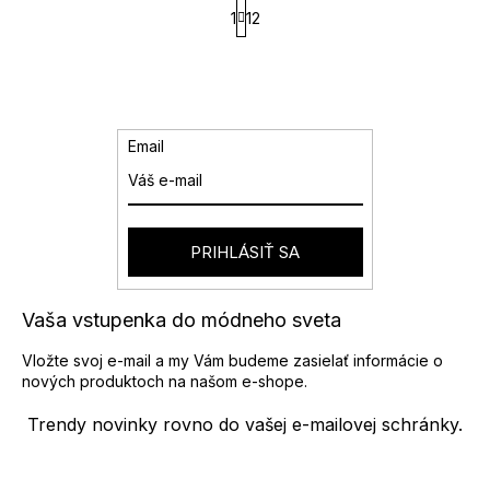
S
l
1
12
t
á
r
d
á
a
n
k
c
o
i
v
e
Email
a
p
n
r
i
v
e
k
y
PRIHLÁSIŤ SA
v
ý
p
Vaša vstupenka do módneho sveta
i
s
Vložte svoj e-mail a my Vám budeme zasielať informácie o
u
nových produktoch na našom e-shope.
Trendy novinky rovno do vašej e-mailovej schránky.