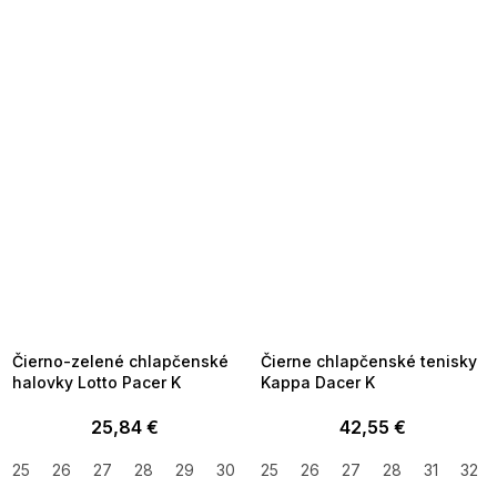
SUMMER SALE -35% ?
SUMMER SALE -35% ?
MMER35:35:EUR:P:f!2026-
G_SUMMER35:35:EUR:P:f!2026-
8-04-09:01,2026-08-10-
08-04-09:01,2026-08-10-
09:00
09:00
Čierno-zelené chlapčenské
Čierne chlapčenské tenisky
halovky Lotto Pacer K
Kappa Dacer K
25,84 €
42,55 €
25
26
27
28
29
30
31
25
32
26
33
27
34
28
35
31
32