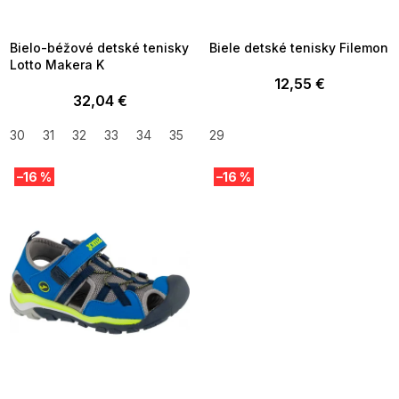
8-04-09:01,2026-08-10-
08-04-09:01,2026-08-10-
09:00
09:00
Bielo-béžové detské tenisky
Biele detské tenisky Filemon
Lotto Makera K
12,55 €
32,04 €
30
31
32
33
34
35
29
–16 %
–16 %