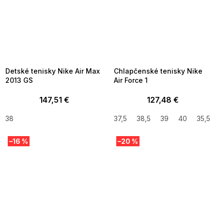
SUMMER SALE -35% ?
SUMMER SALE -35% ?
MMER35:35:EUR:P:f!2026-
G_SUMMER35:35:EUR:P:f!2026-
8-04-09:01,2026-08-10-
08-04-09:01,2026-08-10-
09:00
09:00
Detské tenisky Nike Air Max
Chlapčenské tenisky Nike
2013 GS
Air Force 1
147,51 €
127,48 €
38
37,5
38,5
39
40
35,5
–16 %
–20 %