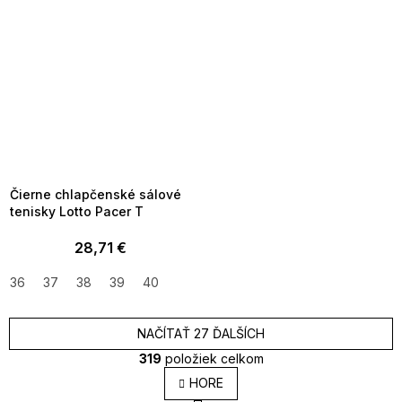
SUMMER SALE -35% ?
MMER35:35:EUR:P:f!2026-
8-04-09:01,2026-08-10-
09:00
Čierne chlapčenské sálové
tenisky Lotto Pacer T
28,71 €
36
37
38
39
40
NAČÍTAŤ 27 ĎALŠÍCH
319
položiek celkom
O
HORE
v