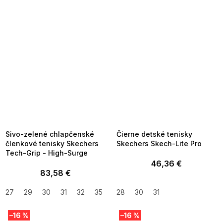
SUMMER SALE -35% ?
SUMMER SALE -35% ?
MMER35:35:EUR:P:f!2026-
G_SUMMER35:35:EUR:P:f!2026-
8-04-09:01,2026-08-10-
08-04-09:01,2026-08-10-
09:00
09:00
Sivo-zelené chlapčenské
Čierne detské tenisky
členkové tenisky Skechers
Skechers Skech-Lite Pro
Tech-Grip - High-Surge
46,36 €
83,58 €
27
29
30
31
32
35
28
30
31
–16 %
–16 %