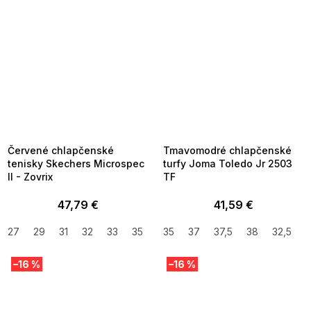
SUMMER SALE -35% ?
SUMMER SALE -35% ?
MMER35:35:EUR:P:f!2026-
G_SUMMER35:35:EUR:P:f!2026-
8-04-09:01,2026-08-10-
08-04-09:01,2026-08-10-
09:00
09:00
Červené chlapčenské
Tmavomodré chlapčenské
tenisky Skechers Microspec
turfy Joma Toledo Jr 2503
II - Zovrix
TF
47,79 €
41,59 €
27
29
31
32
33
35
35
37
37,5
38
32,5
3
–16 %
–16 %