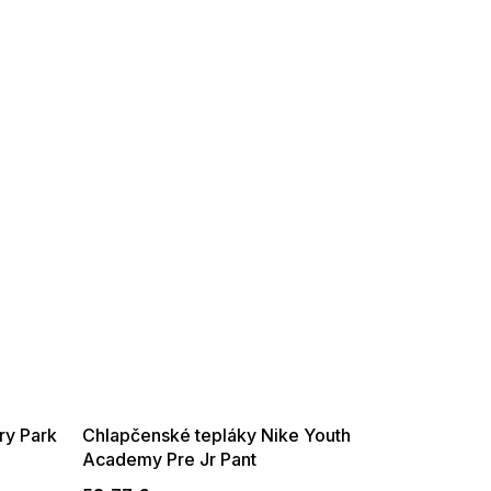
SUMMER SALE -35% ?
G_SUMMER35:35:EUR:P:f!2026-
08-04-09:01,2026-08-10-
09:00
ry Park
Chlapčenské tepláky Nike Youth
Academy Pre Jr Pant