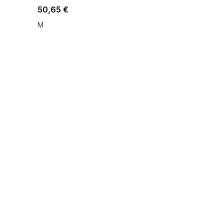
50,65 €
M
SUMMER SALE -35% ?