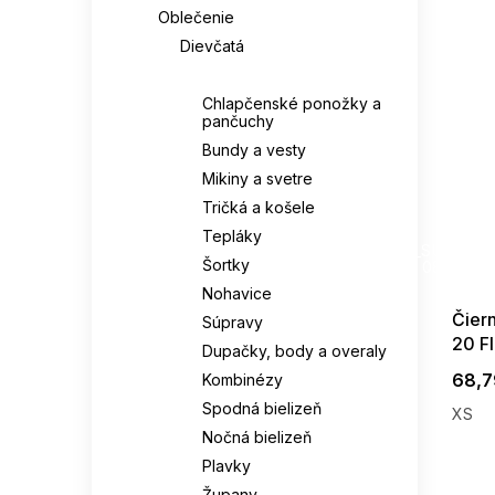
Oblečenie
Dievčatá
Chlapci
Chlapčenské ponožky a
pančuchy
Bundy a vesty
Mikiny a svetre
Tričká a košele
SUMMER
Tepláky
G_SUMMER35
Šortky
08-04-09
Nohavice
Čier
Súpravy
20 F
Dupačky, body a overaly
68,7
Kombinézy
Spodná bielizeň
XS
Nočná bielizeň
Plavky
Župany