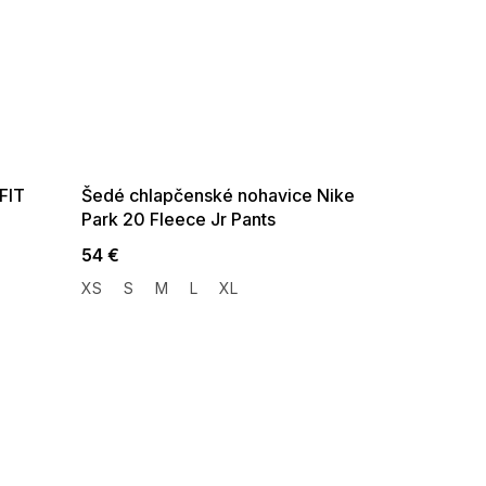
SUMMER SALE -35% ?
G_SUMMER35:35:EUR:P:f!2026-
08-04-09:01,2026-08-10-
09:00
-FIT
Šedé chlapčenské nohavice Nike
Park 20 Fleece Jr Pants
54 €
XS
S
M
L
XL