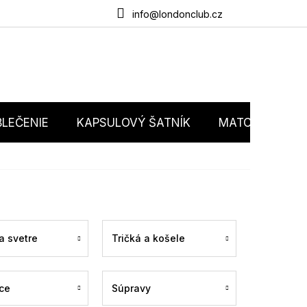
du
O nás
Obchodné podmienky
Podmienky ochrany osobný
info@londonclub.cz
LEČENIE
KAPSULOVÝ ŠATNÍK
MATCHY MATC
a svetre
Tričká a košele
ce
Súpravy