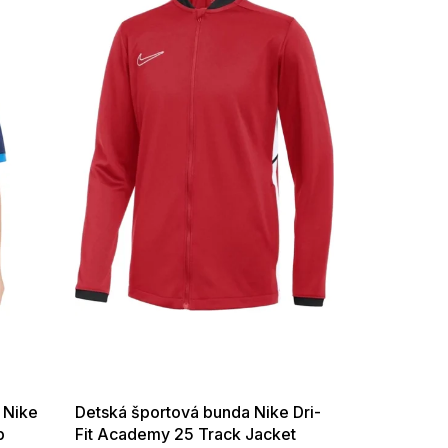
SUMMER SALE -35% ?
G_SUMMER35:35:EUR:P:f!2026-
08-04-09:01,2026-08-10-
09:00
 Nike
Detská športová bunda Nike Dri-
p
Fit Academy 25 Track Jacket