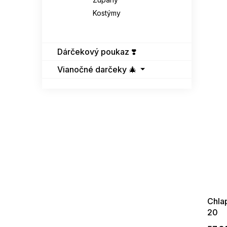
Kostýmy
Dárčekový poukaz ❣️
Vianočné darčeky 🎄
SUMMER
G_SUMMER35
08-04-09
Chla
20