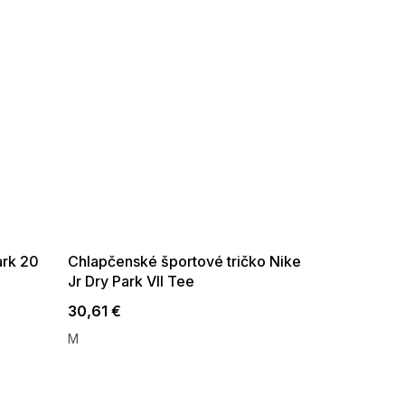
SUMMER SALE -35% ?
G_SUMMER35:35:EUR:P:f!2026-
08-04-09:01,2026-08-10-
09:00
ark 20
Chlapčenské športové tričko Nike
Jr Dry Park VII Tee
30,61 €
M