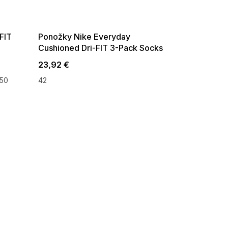
G_SUMMER35:35:EUR:P:f!2026-
08-04-09:01,2026-08-10-
09:00
-FIT
Ponožky Nike Everyday
Cushioned Dri-FIT 3-Pack Socks
SX7664-010
23,92 €
50
42