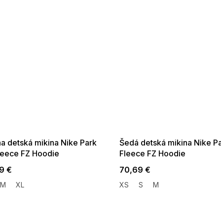
 SALE -35% ?
SUMMER SALE -35% ?
:35:EUR:P:f!2026-
G_SUMMER35:35:EUR:P:f!2026-
:01,2026-08-10-
08-04-09:01,2026-08-10-
09:00
09:00
na detská mikina Nike Park
Šedá detská mikina Nike P
leece FZ Hoodie
Fleece FZ Hoodie
9 €
70,69 €
M
XL
XS
S
M