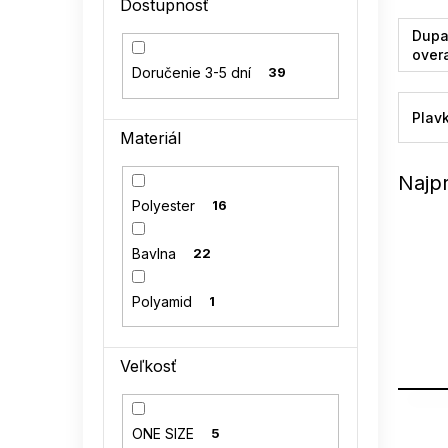
Dostupnosť
l
Dupa
over
Doručenie 3-5 dní
39
Plav
Materiál
Najp
Polyester
16
Bavlna
22
Polyamid
1
Veľkosť
V
ONE SIZE
5
ý