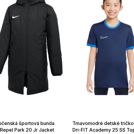
 SALE -35% ?
SUMMER SALE -35% ?
:35:EUR:P:f!2026-
G_SUMMER35:35:EUR:P:f!2026-
:01,2026-08-10-
08-04-09:01,2026-08-10-
09:00
09:00
pčenská športová bunda
Tmavomodré detské tričko
 Repel Park 20 Jr Jacket
Dri-FIT Academy 25 SS To