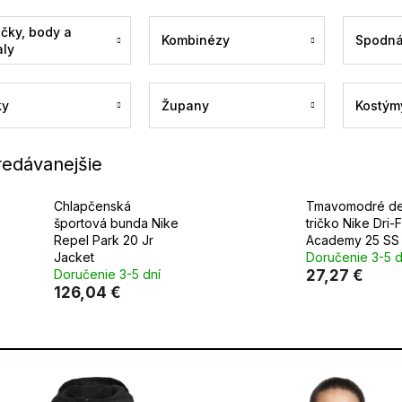
čky, body a
Kombinézy
Spodná
aly
ky
Župany
Kostým
redávanejšie
Chlapčenská
Tmavomodré de
športová bunda Nike
tričko Nike Dri-
Repel Park 20 Jr
Academy 25 SS
Jacket
Doručenie 3-5 d
Doručenie 3-5 dní
27,27 €
126,04 €