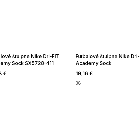
 SALE -35% ?
SUMMER SALE -35% ?
:35:EUR:P:f!2026-
G_SUMMER35:35:EUR:P:f!2026-
:01,2026-08-10-
08-04-09:01,2026-08-10-
09:00
09:00
lové štulpne Nike Dri-FIT
Futbalové štulpne Nike Dri
emy Sock SX5728-411
Academy Sock
8 €
19,16 €
38