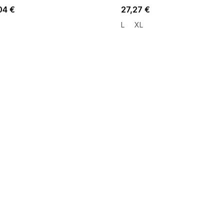
04 €
27,27 €
L
XL
 SALE -35% ?
SUMMER SALE -35% ?