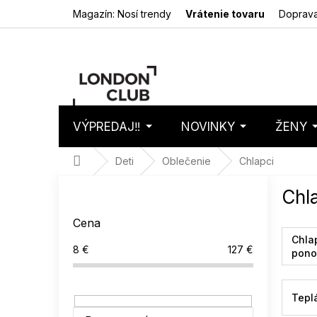
Prejsť
Magazín: Nosí trendy
Vrátenie tovaru
Doprava
na
obsah
VÝPREDAJ‼️
NOVINKY
ŽENY
Nákupný
Prázdny 
košík
Domov
Deti
Oblečenie
Chlapci
B
Chl
o
č
Cena
n
Chla
ý
8
€
127
€
pono
p
panč
a
n
Tepl
e