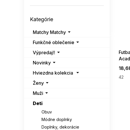
Preskočiť
Kategórie
kategórie
SUMMER
Matchy Matchy
G_SUMMER35
08-04-09
Funkčné oblečenie
Futba
Výpredaj‼️
Acad
Novinky
18,6
Hviezdna kolekcia
42
Ženy
Muži
Deti
Obuv
Módne doplnky
Doplnky, dekorácie