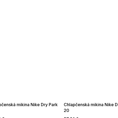
 SALE -35% ?
SUMMER SALE -35% ?
:35:EUR:P:f!2026-
G_SUMMER35:35:EUR:P:f!2026-
:01,2026-08-10-
08-04-09:01,2026-08-10-
09:00
09:00
pčenská mikina Nike Dry Park
Chlapčenská mikina Nike D
20