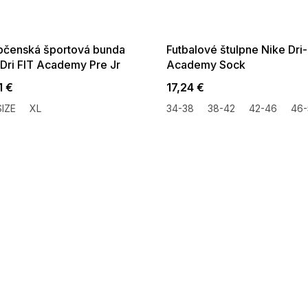
:35:EUR:P:f!2026-
G_SUMMER35:35:EUR:P:f!2026-
:01,2026-08-10-
08-04-09:01,2026-08-10-
09:00
09:00
pčenská športová bunda
Futbalové štulpne Nike Dri
 Dri FIT Academy Pre Jr
Academy Sock
1 €
17,24 €
IZE
XL
34-38
38-42
42-46
46-