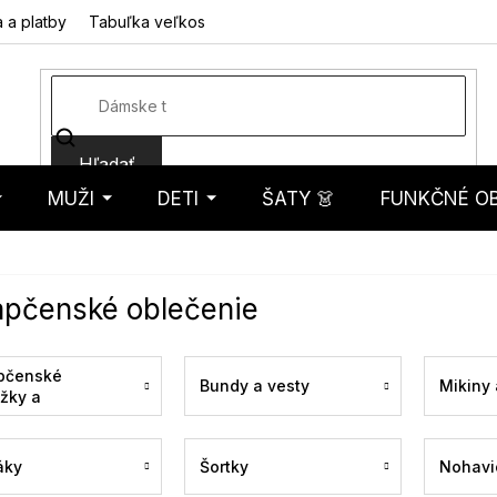
 a platby
Tabuľka veľkostí
Fotorecenzie
Hodnotenie obcho
Hľadať
MUŽI
DETI
ŠATY 👗
FUNKČNÉ OB
košík
apčenské oblečenie
pčenské
Bundy a vesty
Mikiny 
žky a
uchy
áky
Šortky
Nohavi