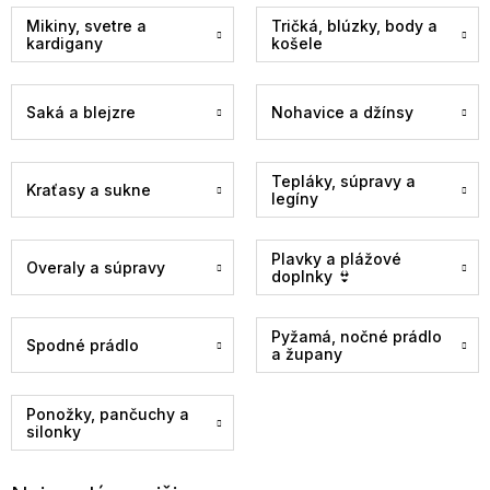
Mikiny, svetre a
Tričká, blúzky, body a
kardigany
košele
Saká a blejzre
Nohavice a džínsy
Tepláky, súpravy a
Kraťasy a sukne
legíny
Plavky a plážové
Overaly a súpravy
doplnky 👙
Pyžamá, nočné prádlo
Spodné prádlo
a župany
Ponožky, pančuchy a
silonky