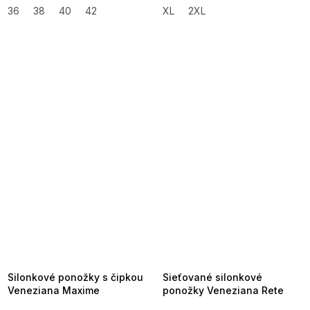
36
38
40
42
XL
2XL
SUMMER SALE -35% ?
SUMMER SALE -35% ?
MMER35:35:EUR:P:f!2026-
G_SUMMER35:35:EUR:P:f!2026-
8-04-09:01,2026-08-10-
08-04-09:01,2026-08-10-
09:00
09:00
Silonkové ponožky s čipkou
Sieťované silonkové
Veneziana Maxime
ponožky Veneziana Rete