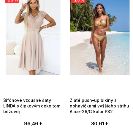
ý
p
i
s
p
r
o
d
u
k
t
o
v
SUMMER SALE -35% ?
SUMMER SALE -35% ?
MMER35:35:EUR:P:f!2026-
G_SUMMER35:35:EUR:P:f!2026-
8-04-09:01,2026-08-10-
08-04-09:01,2026-08-10-
09:00
09:00
Šifónové vzdušné šaty
Zlaté push-up bikiny s
LINDA s čipkovým dekoltom
nohavičkami vyššieho strihu
béžovej
Alice-26/G kolor P32
96,46 €
30,61 €