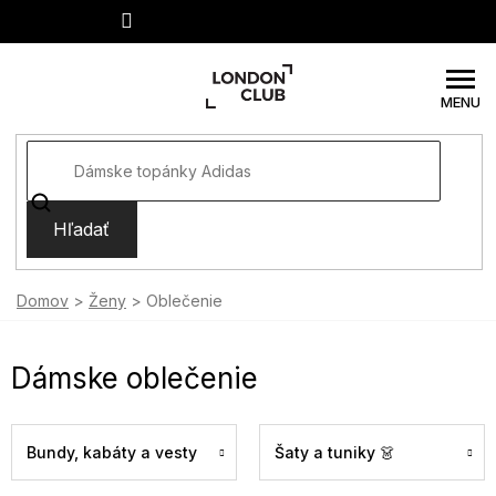
Prejsť
na
obsah
Hľadať
Domov
Ženy
Oblečenie
Dámske oblečenie
Bundy, kabáty a vesty
Šaty a tuniky 👗