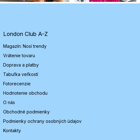
Z
á
p
ä
t
London Club A-Z
i
Magazín: Nosí trendy
e
Vrátenie tovaru
Doprava a platby
Tabuľka veľkostí
Fotorecenzie
Hodnotenie obchodu
O nás
Obchodné podmienky
Podmienky ochrany osobných údajov
Kontakty