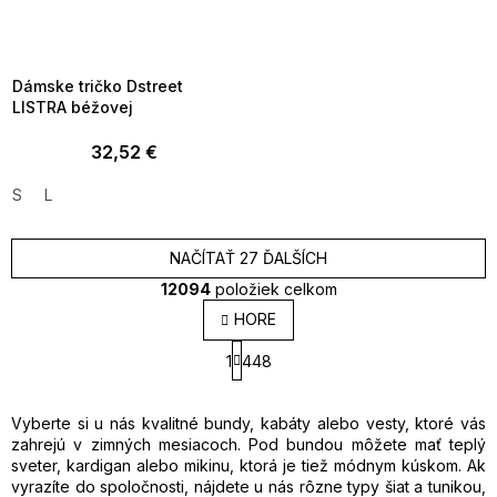
SUMMER SALE -35% ?
MMER35:35:EUR:P:f!2026-
8-04-09:01,2026-08-10-
09:00
Dámske tričko Dstreet
LISTRA béžovej
32,52 €
S
L
NAČÍTAŤ 27 ĎALŠÍCH
12094
položiek celkom
O
HORE
v
S
l
1
448
t
á
r
d
á
a
n
Vyberte si u nás kvalitné bundy, kabáty alebo vesty, ktoré vás
k
c
zahrejú v zimných mesiacoch. Pod bundou môžete mať teplý
o
i
sveter, kardigan alebo mikinu, ktorá je tiež módnym kúskom. Ak
v
e
vyrazíte do spoločnosti, nájdete u nás rôzne typy šiat a tunikou,