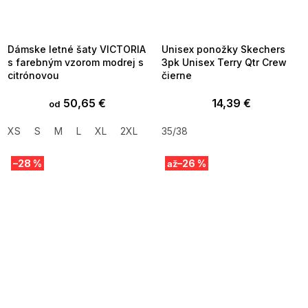
SUMMER SALE -35% ?
SUMMER SALE -35% ?
MMER35:35:EUR:P:f!2026-
G_SUMMER35:35:EUR:P:f!2026-
8-04-09:01,2026-08-10-
08-04-09:01,2026-08-10-
09:00
09:00
Dámske letné šaty VICTORIA
Unisex ponožky Skechers
s farebným vzorom modrej s
3pk Unisex Terry Qtr Crew
citrónovou
čierne
50,65 €
14,39 €
od
XS
S
M
L
XL
2XL
35/38
–28 %
–26 %
až