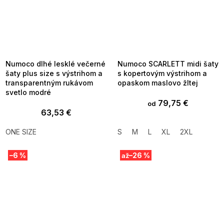
SUMMER SALE -35% ?
SUMMER SALE -35% ?
MMER35:35:EUR:P:f!2026-
G_SUMMER35:35:EUR:P:f!2026-
8-04-09:01,2026-08-10-
08-04-09:01,2026-08-10-
09:00
09:00
Numoco dlhé lesklé večerné
Numoco SCARLETT midi šaty
šaty plus size s výstrihom a
s kopertovým výstrihom a
transparentným rukávom
opaskom maslovo žltej
svetlo modré
79,75 €
od
63,53 €
ONE SIZE
S
M
L
XL
2XL
–6 %
–26 %
až