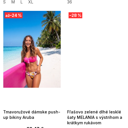
S
M
L
XL
36
–24 %
–28 %
až
SUMMER SALE -35% ?
SUMMER SALE -35% ?
MMER35:35:EUR:P:f!2026-
G_SUMMER35:35:EUR:P:f!2026-
8-04-09:01,2026-08-10-
08-04-09:01,2026-08-10-
09:00
09:00
Tmavoružové dámske push-
Fľašovo zelené dlhé lesklé
up bikiny Aruba
šaty MELANIA s výstrihom a
krátkym rukávom