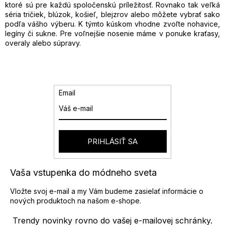
a
p
ktoré sú pre každú spoločenskú príležitosť. Rovnako tak veľká
n
r
séria tričiek, blúzok, košieľ, blejzrov alebo môžete vybrať sako
i
v
podľa vášho výberu. K týmto kúskom vhodne zvoľte nohavice,
e
k
legíny či sukne. Pre voľnejšie nosenie máme v ponuke kraťasy,
y
overaly alebo súpravy.
v
ý
p
i
s
Email
u
PRIHLÁSIŤ SA
Vaša vstupenka do módneho sveta
Vložte svoj e-mail a my Vám budeme zasielať informácie o
nových produktoch na našom e-shope.
Trendy novinky rovno do vašej e-mailovej schránky.