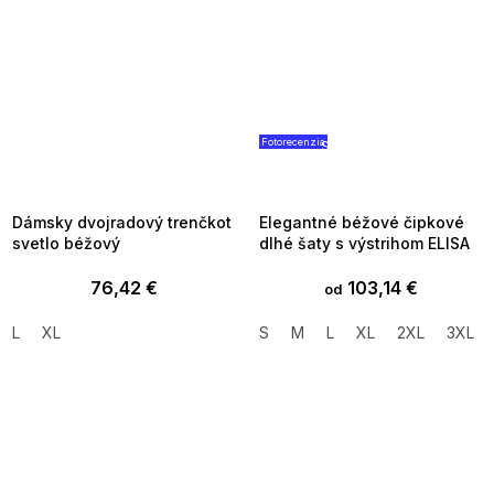
Fotorecenzia
SUMMER SALE -35% ?
SUMMER SALE -35% ?
MMER35:35:EUR:P:f!2026-
G_SUMMER35:35:EUR:P:f!2026
8-04-09:01,2026-08-10-
08-04-09:01,2026-08-10-
09:00
09:00
Dámsky dvojradový trenčkot
Elegantné béžové čipkové
svetlo béžový
dlhé šaty s výstrihom ELISA
76,42 €
103,14 €
od
L
XL
S
M
L
XL
2XL
3XL