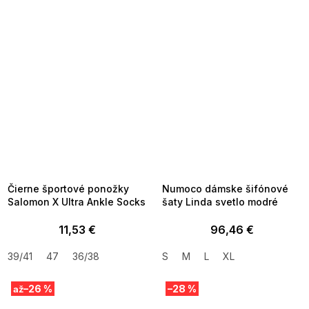
SUMMER SALE -35% ?
SUMMER SALE -35% ?
MMER35:35:EUR:P:f!2026-
G_SUMMER35:35:EUR:P:f!2026-
8-04-09:01,2026-08-10-
08-04-09:01,2026-08-10-
09:00
09:00
Čierne športové ponožky
Numoco dámske šifónové
Salomon X Ultra Ankle Socks
šaty Linda svetlo modré
11,53 €
96,46 €
39/41
47
36/38
S
M
L
XL
–26 %
–28 %
až