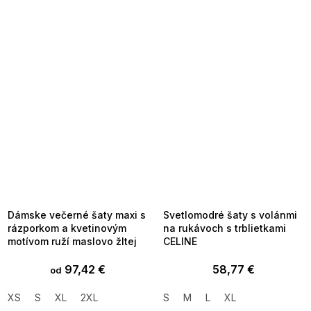
SUMMER SALE -35% ?
SUMMER SALE -35% ?
MMER35:35:EUR:P:f!2026-
G_SUMMER35:35:EUR:P:f!2026-
8-04-09:01,2026-08-10-
08-04-09:01,2026-08-10-
09:00
09:00
Dámske večerné šaty maxi s
Svetlomodré šaty s volánmi
rázporkom a kvetinovým
na rukávoch s trblietkami
motívom ruží maslovo žltej
CELINE
97,42 €
58,77 €
od
XS
S
XL
2XL
S
M
L
XL