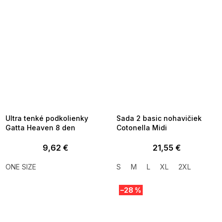
SUMMER SALE -35% ?
SUMMER SALE -35% ?
MMER35:35:EUR:P:f!2026-
G_SUMMER35:35:EUR:P:f!2026-
8-04-09:01,2026-08-10-
08-04-09:01,2026-08-10-
09:00
09:00
Ultra tenké podkolienky
Sada 2 basic nohavičiek
Gatta Heaven 8 den
Cotonella Midi
9,62 €
21,55 €
ONE SIZE
S
M
L
XL
2XL
–28 %