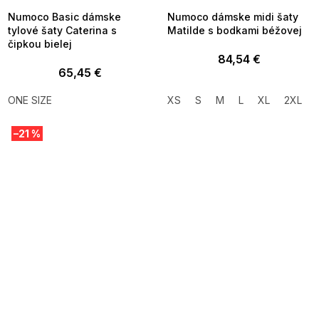
Numoco Basic dámske
Numoco dámske midi šaty
tylové šaty Caterina s
Matilde s bodkami béžovej
čipkou bielej
84,54 €
65,45 €
ONE SIZE
XS
S
M
L
XL
2XL
–21 %