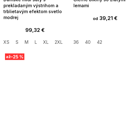
prekladaným výstrihom a
lemami
trblietavým efektom svetlo
modrej
39,21 €
od
99,32 €
XS
S
M
L
XL
2XL
36
40
42
–25 %
až