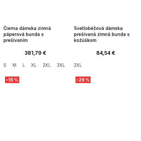
SUMMER SALE -35% ?
SUMMER SALE -35% ?
MMER35:35:EUR:P:f!2026-
G_SUMMER35:35:EUR:P:f!2026-
8-04-09:01,2026-08-10-
08-04-09:01,2026-08-10-
09:00
09:00
Čierna dámska zimná
Svetlobéžová dámska
páperová bunda s
prešívaná zimná bunda s
prešívaním
kožúškom
381,79 €
84,54 €
S
M
L
XL
2XL
3XL
2XL
–19 %
–29 %