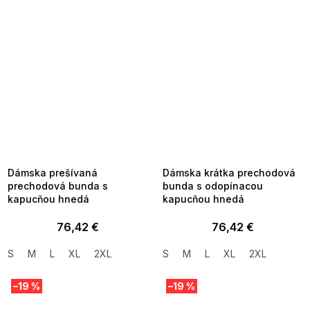
SUMMER SALE -35% ?
SUMMER SALE -35% ?
MMER35:35:EUR:P:f!2026-
G_SUMMER35:35:EUR:P:f!2026-
8-04-09:01,2026-08-10-
08-04-09:01,2026-08-10-
09:00
09:00
Dámska prešívaná
Dámska krátka prechodová
prechodová bunda s
bunda s odopínacou
kapucňou hnedá
kapucňou hnedá
76,42 €
76,42 €
S
M
L
XL
2XL
S
M
L
XL
2XL
–19 %
–19 %