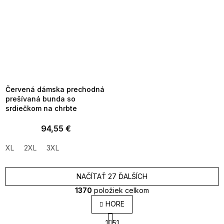
SUMMER SALE -35% ?
MMER35:35:EUR:P:f!2026-
8-04-09:01,2026-08-10-
09:00
Červená dámska prechodná
prešívaná bunda so
srdiečkom na chrbte
94,55 €
XL
2XL
3XL
NAČÍTAŤ 27 ĎALŠÍCH
1370
položiek celkom
O
HORE
v
S
l
1
51