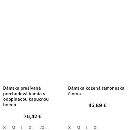
SUMMER SALE -35% ?
SUMMER SALE -35% ?
MMER35:35:EUR:P:f!2026-
G_SUMMER35:35:EUR:P:f!2026-
8-04-09:01,2026-08-10-
08-04-09:01,2026-08-10-
09:00
09:00
Dámska prešívaná
Dámska kožená ramoneska
prechodová bunda s
čierna
odopínacou kapucňou
hnedá
45,89 €
76,42 €
S
M
L
XL
2XL
S
M
L
XL