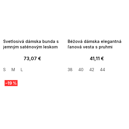
SUMMER SALE -35% ?
SUMMER SALE -35% ?
MMER35:35:EUR:P:f!2026-
G_SUMMER35:35:EUR:P:f!2026-
8-04-09:01,2026-08-10-
08-04-09:01,2026-08-10-
09:00
09:00
Svetlosivá dámska bunda s
Béžová dámska elegantná
jemným saténovým leskom
ľanová vesta s pruhmi
73,07 €
41,11 €
S
M
L
38
40
42
44
–19 %