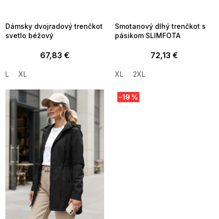
8-04-09:01,2026-08-10-
08-04-09:01,2026-08-10-
09:00
09:00
Dámsky dvojradový trenčkot
Smotanový dlhý trenčkot s
svetlo béžový
pásikom SLIMFOTA
67,83 €
72,13 €
L
XL
XL
2XL
–19 %