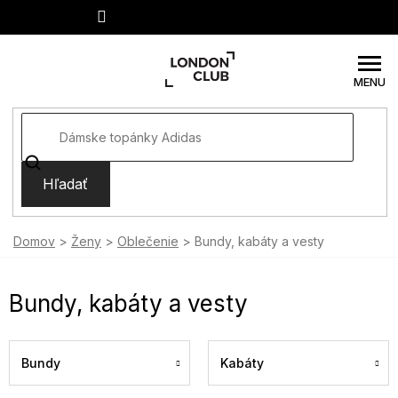
Prejsť
na
obsah
Hľadať
Domov
Ženy
Oblečenie
Bundy, kabáty a vesty
Bundy, kabáty a vesty
Bundy
Kabáty