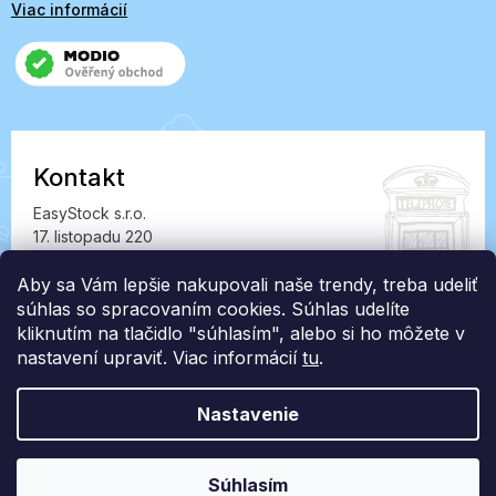
Viac informácií
Kontakt
EasyStock s.r.o.
17. listopadu 220
549 41 Červený Kostelec
Aby sa Vám lepšie nakupovali naše trendy, treba udeliť
IČ: 07727402, DIČ: CZ07727402
súhlas so spracovaním cookies. Súhlas udelíte
info@londonclub.sk
kliknutím na tlačidlo "súhlasím", alebo si ho môžete v
nastavení upraviť. Viac informácií
tu
.
Nastavenie
Vytvoril Shoptet Premium
Súhlasím