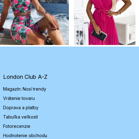
Z
á
p
ä
t
London Club A-Z
i
Magazín: Nosí trendy
e
Vrátenie tovaru
Doprava a platby
Tabuľka veľkostí
Fotorecenzie
Hodnotenie obchodu