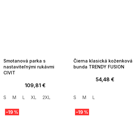
SUMMER SALE -35% ?
SUMMER SALE -35% ?
MMER35:35:EUR:P:f!2026-
G_SUMMER35:35:EUR:P:f!2026-
8-04-09:01,2026-08-10-
08-04-09:01,2026-08-10-
09:00
09:00
Smotanová parka s
Čierna klasická koženková
nastaviteľnými rukávmi
bunda TRENDY FUSION
CIVIT
54,48 €
109,81 €
S
M
L
XL
2XL
S
M
L
–19 %
–19 %