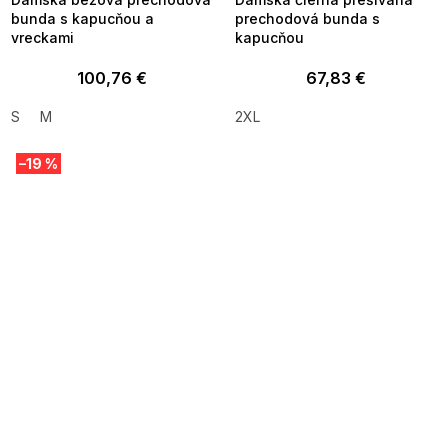
bunda s kapucňou a
prechodová bunda s
vreckami
kapucňou
100,76 €
67,83 €
S
M
2XL
–19 %
SUMMER SALE -35% ?
SUMMER SALE -35% ?
MMER35:35:EUR:P:f!2026-
G_SUMMER35:35:EUR:P:f!2026-