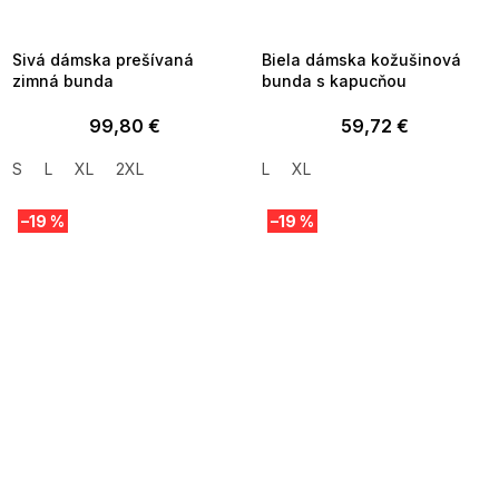
8-04-09:01,2026-08-10-
08-04-09:01,2026-08-10-
09:00
09:00
Sivá dámska prešívaná
Biela dámska kožušinová
zimná bunda
bunda s kapucňou
99,80 €
59,72 €
S
L
XL
2XL
L
XL
–19 %
–19 %