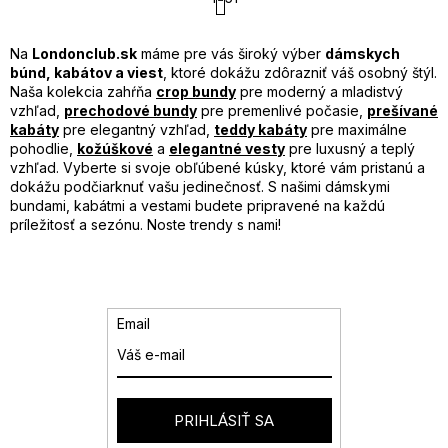
t
á
r
d
á
a
n
Na
Londonclub.sk
máme pre vás široký výber
dámskych
k
c
búnd, kabátov a viest
, ktoré dokážu zdôrazniť váš osobný štýl.
o
i
Naša kolekcia zahŕňa
crop bundy
pre moderný a mladistvý
v
e
vzhľad,
prechodové bundy
pre premenlivé počasie,
prešívané
a
p
kabáty
pre elegantný vzhľad,
teddy kabáty
pre maximálne
n
r
pohodlie,
kožúškové
a
elegantné vesty
pre luxusný a teplý
i
v
vzhľad. Vyberte si svoje obľúbené kúsky, ktoré vám pristanú a
e
k
dokážu podčiarknuť vašu jedinečnosť. S našimi dámskymi
y
bundami, kabátmi a vestami budete pripravené na každú
v
príležitosť a sezónu. Noste trendy s nami!
ý
p
i
s
u
Email
PRIHLÁSIŤ SA