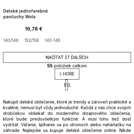
09:00
Detské jednofarebné
pančuchy Wola
16,78 €
140/146
152/158
140-146
NAČÍTAŤ 27 ĎALŠÍCH
55
položiek celkom
O
HORE
v
S
l
1
3
t
á
r
d
á
a
n
Nakúpiť detské oblečenie, ktoré je trendy a zároveň praktické a
k
c
kvalitné, nemusí byť vždy jednoduché. Každá z nás chce svojich
o
i
drobčekov obliekať do moderného dizajnového oblečenia,
v
e
ktoré bude predovšetkým funkčné. A musí toho tiež dosť
a
p
vydržať. Váľanie, šplhanie sa po stromoch alebo naháňačku na
n
r
záhrade. Najlepšie sa kupuje detské oblečenie online. Nikde
i