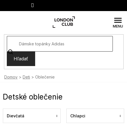
Prejsť
na
obsah
Hľadať
Domov
Deti
Oblečenie
Detské oblečenie
Dievčatá
Chlapci