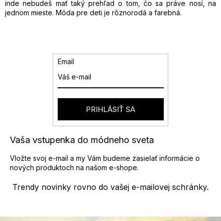
v
inde nebudeš mať taký prehľad o tom, čo sa práve nosí, na
e
k
jednom mieste. Móda pre deti je rôznorodá a farebná.
y
v
ý
p
i
Email
s
u
PRIHLÁSIŤ SA
Vaša vstupenka do módneho sveta
Vložte svoj e-mail a my Vám budeme zasielať informácie o
nových produktoch na našom e-shope.
Trendy novinky rovno do vašej e-mailovej schránky.