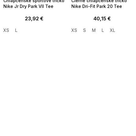
Chlapčenské športové tričko
Čierne chlapčenské tričko
Nike Jr Dry Park VII Tee
Nike Dri-Fit Park 20 Tee
23,92 €
40,15 €
XS
L
XS
S
M
L
XL
SUMMER SALE -35% ?
MMER35:35:EUR:P:f!2026-
8-04-09:01,2026-08-10-