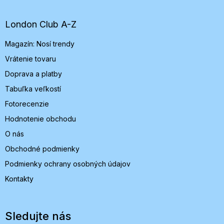
p
ä
t
London Club A-Z
i
Magazín: Nosí trendy
e
Vrátenie tovaru
Doprava a platby
Tabuľka veľkostí
Fotorecenzie
Hodnotenie obchodu
O nás
Obchodné podmienky
Podmienky ochrany osobných údajov
Kontakty
Sledujte nás