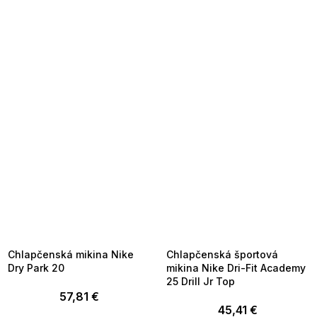
SUMMER SALE -35% ?
SUMMER SALE -35% ?
MMER35:35:EUR:P:f!2026-
G_SUMMER35:35:EUR:P:f!2026-
8-04-09:01,2026-08-10-
08-04-09:01,2026-08-10-
09:00
09:00
Chlapčenská mikina Nike
Chlapčenská športová
Dry Park 20
mikina Nike Dri-Fit Academy
25 Drill Jr Top
57,81 €
45,41 €