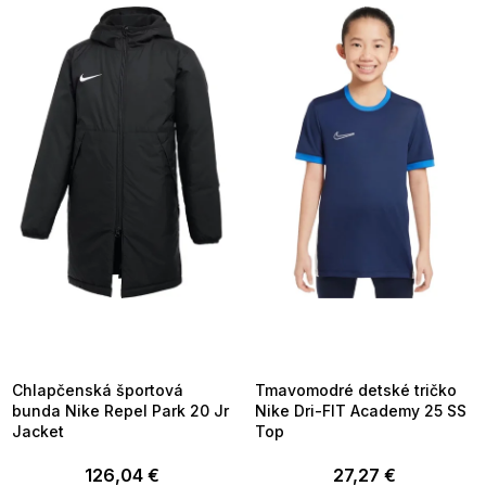
V
ý
p
i
s
p
r
o
d
u
k
t
o
v
SUMMER SALE -35% ?
SUMMER SALE -35% ?
MMER35:35:EUR:P:f!2026-
G_SUMMER35:35:EUR:P:f!2026-
8-04-09:01,2026-08-10-
08-04-09:01,2026-08-10-
09:00
09:00
Chlapčenská športová
Tmavomodré detské tričko
bunda Nike Repel Park 20 Jr
Nike Dri-FIT Academy 25 SS
Jacket
Top
126,04 €
27,27 €