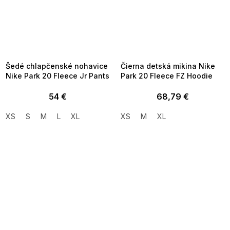
SUMMER SALE -35% ?
SUMMER SALE -35% ?
MMER35:35:EUR:P:f!2026-
G_SUMMER35:35:EUR:P:f!2026-
8-04-09:01,2026-08-10-
08-04-09:01,2026-08-10-
09:00
09:00
Šedé chlapčenské nohavice
Čierna detská mikina Nike
Nike Park 20 Fleece Jr Pants
Park 20 Fleece FZ Hoodie
54 €
68,79 €
XS
S
M
L
XL
XS
M
XL