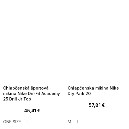
SUMMER SALE -35% ?
SUMMER SALE -35% ?
MMER35:35:EUR:P:f!2026-
G_SUMMER35:35:EUR:P:f!2026-
8-04-09:01,2026-08-10-
08-04-09:01,2026-08-10-
09:00
09:00
Chlapčenská športová
Chlapčenská mikina Nike
mikina Nike Dri-Fit Academy
Dry Park 20
25 Drill Jr Top
57,81 €
45,41 €
ONE SIZE
L
M
L