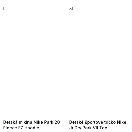
L
XL
SUMMER SALE -35% ?
SUMMER SALE -35% ?
MMER35:35:EUR:P:f!2026-
G_SUMMER35:35:EUR:P:f!2026-
8-04-09:01,2026-08-10-
08-04-09:01,2026-08-10-
09:00
09:00
Detská mikina Nike Park 20
Detské športové tričko Nike
Fleece FZ Hoodie
Jr Dry Park VII Tee