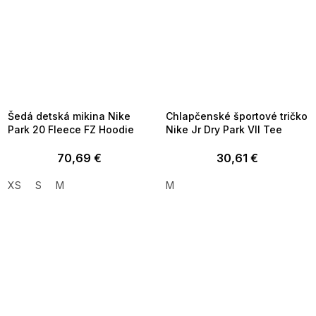
SUMMER SALE -35% ?
SUMMER SALE -35% ?
MMER35:35:EUR:P:f!2026-
G_SUMMER35:35:EUR:P:f!2026-
8-04-09:01,2026-08-10-
08-04-09:01,2026-08-10-
09:00
09:00
Šedá detská mikina Nike
Chlapčenské športové tričko
Park 20 Fleece FZ Hoodie
Nike Jr Dry Park VII Tee
70,69 €
30,61 €
XS
S
M
M