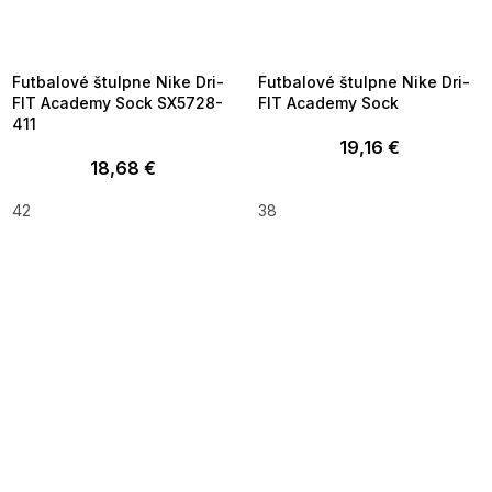
SUMMER SALE -35% ?
SUMMER SALE -35% ?
MMER35:35:EUR:P:f!2026-
G_SUMMER35:35:EUR:P:f!2026-
8-04-09:01,2026-08-10-
08-04-09:01,2026-08-10-
09:00
09:00
Futbalové štulpne Nike Dri-
Futbalové štulpne Nike Dri-
FIT Academy Sock SX5728-
FIT Academy Sock
411
19,16 €
18,68 €
42
38