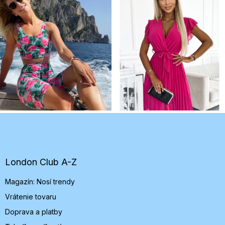
Z
á
p
ä
t
London Club A-Z
i
Magazín: Nosí trendy
e
Vrátenie tovaru
Doprava a platby