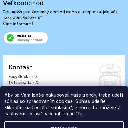
Veľkoobchod
Prevádzkujete kamenný obchod alebo e-shop a zaujala Vás
naša ponuka tovaru?
Viac informácií
Kontakt
EasyStock s.r.o.
17. listopadu 220
549 41 Červený Kostelec
IČ: 07727402, DIČ: CZ07727402
Aby sa Vám lepšie nakupovali naše trendy, treba udeliť
súhlas so spracovaním cookies. Súhlas udelíte
info@londonclub.sk
kliknutím na tlačidlo "súhlasím", alebo si ho môžete v
nastavení upraviť. Viac informácií
tu
.