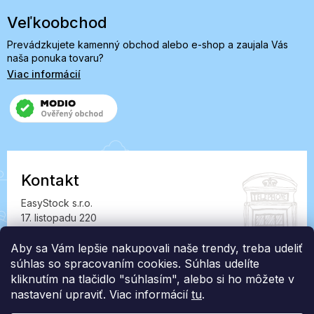
Veľkoobchod
Prevádzkujete kamenný obchod alebo e-shop a zaujala Vás
naša ponuka tovaru?
Viac informácií
Kontakt
EasyStock s.r.o.
17. listopadu 220
549 41 Červený Kostelec
IČ: 07727402, DIČ: CZ07727402
Aby sa Vám lepšie nakupovali naše trendy, treba udeliť
súhlas so spracovaním cookies. Súhlas udelíte
info@londonclub.sk
kliknutím na tlačidlo "súhlasím", alebo si ho môžete v
nastavení upraviť. Viac informácií
tu
.