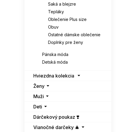
Saká a blejzre
Tepláky
Oblečenie Plus size
Obuv
Ostatné dámske oblečenie
Doplnky pre ženy
Pánska móda
Detská móda
Hviezdna kolekcia
Ženy
Muži
Deti
Dárčekový poukaz ❣️
Vianočné darčeky 🎄