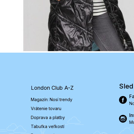
Z
á
p
ä
t
Sled
London Club A-Z
i
e
F
Magazín: Nosí trendy
No
Vrátenie tovaru
In
Doprava a platby
Mó
Tabuľka veľkostí