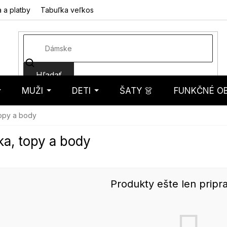
 a platby
Tabuľka veľkostí
Fotorecenzie
Hodnotenie obcho
Hľadať
MUŽI
DETI
ŠATY 👗
FUNKČNÉ OB
košík
topy a body
ka, topy a body
Produkty ešte len pripr