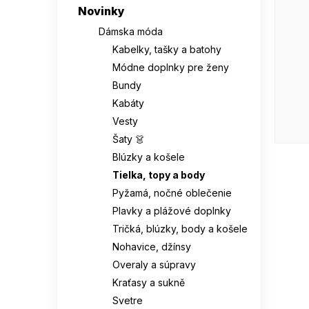
l
Novinky
Dámska móda
Kabelky, tašky a batohy
Módne doplnky pre ženy
Bundy
Kabáty
Vesty
Šaty 👗
Blúzky a košele
Tielka, topy a body
Pyžamá, nočné oblečenie
Plavky a plážové doplnky
Tričká, blúzky, body a košele
Nohavice, džínsy
Overaly a súpravy
Kraťasy a sukně
Svetre