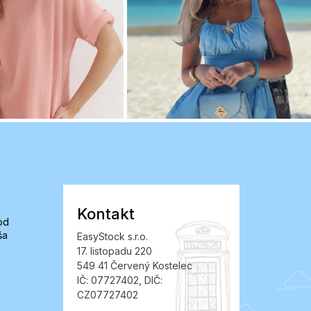
Kontakt
od
ša
EasyStock s.r.o.
17. listopadu 220
549 41 Červený Kostelec
IČ: 07727402, DIČ:
CZ07727402