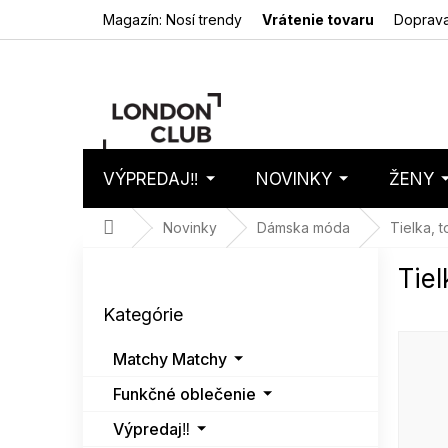
Prejsť
Magazín: Nosí trendy
Vrátenie tovaru
Doprava
na
obsah
VÝPREDAJ‼️
NOVINKY
ŽENY
Nákupný
Prázdny 
košík
Domov
Novinky
Dámska móda
Tielka, 
B
Tiel
o
Preskočiť
č
Kategórie
kategórie
n
ý
Matchy Matchy
p
a
Funkčné oblečenie
n
Výpredaj‼️
e