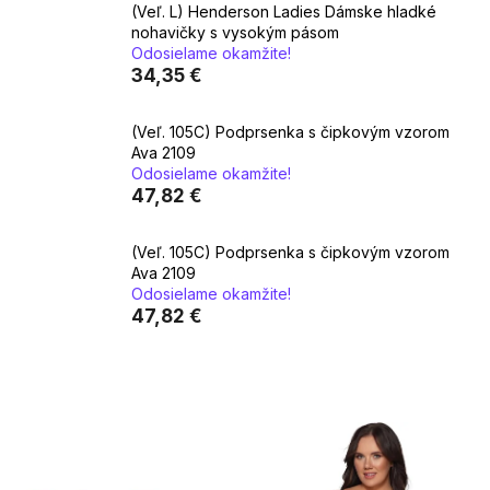
(Veľ. L) Henderson Ladies Dámske hladké
nohavičky s vysokým pásom
Odosielame okamžite!
34,35 €
(Veľ. 105C) Podprsenka s čipkovým vzorom
Ava 2109
Odosielame okamžite!
47,82 €
(Veľ. 105C) Podprsenka s čipkovým vzorom
Ava 2109
Odosielame okamžite!
47,82 €
V
ý
p