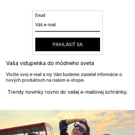
á
d
a
Email
c
i
e
p
r
PRIHLÁSIŤ SA
v
k
y
Vaša vstupenka do módneho sveta
v
ý
Vložte svoj e-mail a my Vám budeme zasielať informácie o
p
nových produktoch na našom e-shope.
i
s
Trendy novinky rovno do vašej e-mailovej schránky.
u