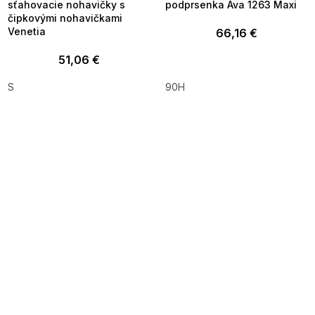
sťahovacie nohavičky s
podprsenka Ava 1263 Maxi
čipkovými nohavičkami
Venetia
66,16 €
51,06 €
S
90H
SUMMER SALE -35% ?
SUMMER SALE -35% ?