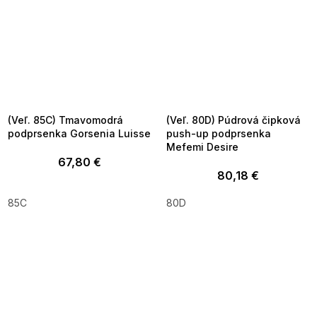
SUMMER SALE -35% ?
SUMMER SALE -35% ?
MMER35:35:EUR:P:f!2026-
G_SUMMER35:35:EUR:P:f!2026-
8-04-09:01,2026-08-10-
08-04-09:01,2026-08-10-
09:00
09:00
(Veľ. 85C) Tmavomodrá
(Veľ. 80D) Púdrová čipková
podprsenka Gorsenia Luisse
push-up podprsenka
Mefemi Desire
67,80 €
80,18 €
85C
80D