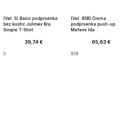
MMER35:35:EUR:P:f!2026-
G_SUMMER35:35:EUR:P:f!2026-
8-04-09:01,2026-08-10-
08-04-09:01,2026-08-10-
09:00
09:00
(Veľ. S) Basic podprsenka
(Veľ. 85B) Čierna
bez kostíc Julimex Bra
podprsenka push-up
Simple T-Shirt
Mefemi Ida
39,74 €
65,63 €
S
85B