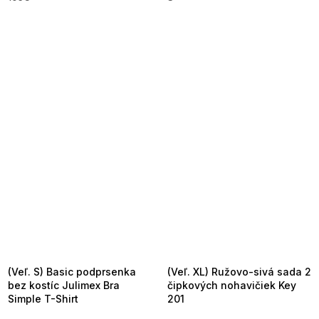
SUMMER SALE -35% ?
SUMMER SALE -35% ?
MMER35:35:EUR:P:f!2026-
G_SUMMER35:35:EUR:P:f!2026-
8-04-09:01,2026-08-10-
08-04-09:01,2026-08-10-
09:00
09:00
(Veľ. S) Basic podprsenka
(Veľ. XL) Ružovo-sivá sada 2
bez kostíc Julimex Bra
čipkových nohavičiek Key
Simple T-Shirt
201