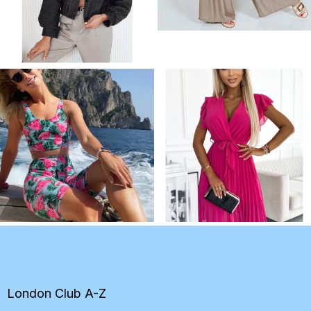
Z
á
p
ä
t
London Club A-Z
i