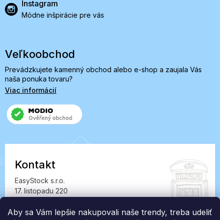
Instagram
Módne inšpirácie pre vás
Veľkoobchod
Prevádzkujete kamenný obchod alebo e-shop a zaujala Vás
naša ponuka tovaru?
Viac informácií
Kontakt
EasyStock s.r.o.
17. listopadu 220
549 41 Červený Kostelec
Aby sa Vám lepšie nakupovali naše trendy, treba udeliť
IČ: 07727402, DIČ: CZ07727402