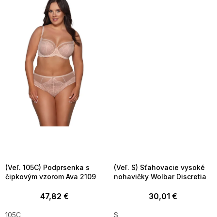
SUMMER SALE -35% ?
SUMMER SALE -35% ?
MMER35:35:EUR:P:f!2026-
G_SUMMER35:35:EUR:P:f!2026-
8-04-09:01,2026-08-10-
08-04-09:01,2026-08-10-
09:00
09:00
(Veľ. 105C) Podprsenka s
(Veľ. S) Sťahovacie vysoké
čipkovým vzorom Ava 2109
nohavičky Wolbar Discretia
47,82 €
30,01 €
105C
S