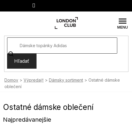
Prejsť
na
obsah
Hľadať
Domov
Výpredaj‼️
Dámsky sortiment
Ostatné dámske
oblečení
Ostatné dámske oblečení
Najpredávanejšie