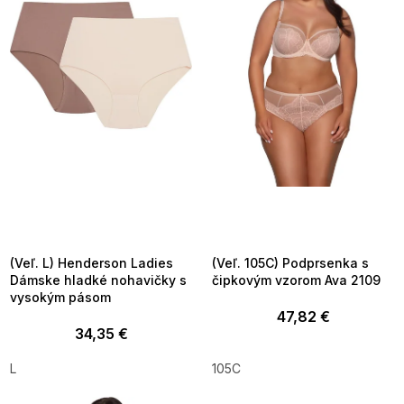
i
s
p
r
o
d
u
k
t
o
v
SUMMER SALE -35% ?
SUMMER SALE -35% ?
MMER35:35:EUR:P:f!2026-
G_SUMMER35:35:EUR:P:f!2026-
8-04-09:01,2026-08-10-
08-04-09:01,2026-08-10-
09:00
09:00
(Veľ. L) Henderson Ladies
(Veľ. 105C) Podprsenka s
Dámske hladké nohavičky s
čipkovým vzorom Ava 2109
vysokým pásom
47,82 €
34,35 €
L
105C