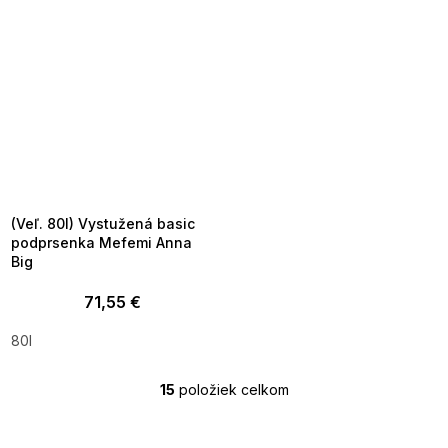
SUMMER SALE -35% ?
MMER35:35:EUR:P:f!2026-
8-04-09:01,2026-08-10-
09:00
(Veľ. 80I) Vystužená basic
podprsenka Mefemi Anna
Big
71,55 €
80I
15
položiek celkom
O
v
l