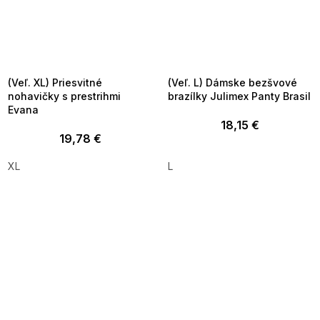
SUMMER SALE -35% ?
SUMMER SALE -35% ?
MMER35:35:EUR:P:f!2026-
G_SUMMER35:35:EUR:P:f!2026-
8-04-09:01,2026-08-10-
08-04-09:01,2026-08-10-
09:00
09:00
(Veľ. XL) Priesvitné
(Veľ. L) Dámske bezšvové
nohavičky s prestrihmi
brazílky Julimex Panty Brasil
Evana
18,15 €
19,78 €
XL
L