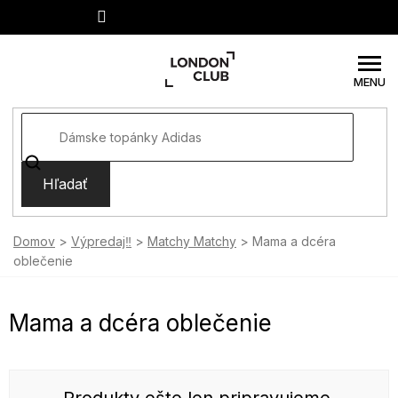
Prejsť
na
obsah
Hľadať
Domov
Výpredaj‼️
Matchy Matchy
Mama a dcéra
oblečenie
Mama a dcéra oblečenie
Produkty ešte len pripravujeme.