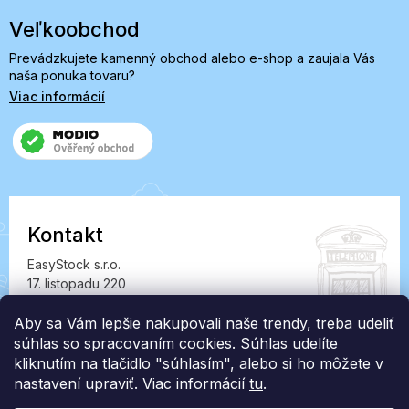
Veľkoobchod
Prevádzkujete kamenný obchod alebo e-shop a zaujala Vás
naša ponuka tovaru?
Viac informácií
Kontakt
EasyStock s.r.o.
17. listopadu 220
549 41 Červený Kostelec
IČ: 07727402, DIČ: CZ07727402
Aby sa Vám lepšie nakupovali naše trendy, treba udeliť
súhlas so spracovaním cookies. Súhlas udelíte
info@londonclub.sk
kliknutím na tlačidlo "súhlasím", alebo si ho môžete v
nastavení upraviť. Viac informácií
tu
.