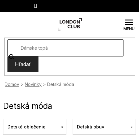
Prejsť
na
obsah
Hľadať
Domov
Novinky
Detská móda
Detská móda
Detské oblečenie
Detská obuv