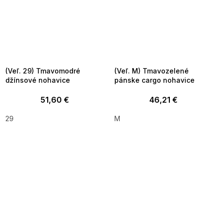
SUMMER SALE -35% ?
SUMMER SALE -35% ?
MMER35:35:EUR:P:f!2026-
G_SUMMER35:35:EUR:P:f!2026-
8-04-09:01,2026-08-10-
08-04-09:01,2026-08-10-
09:00
09:00
(Veľ. 29) Tmavomodré
(Veľ. M) Tmavozelené
džínsové nohavice
pánske cargo nohavice
51,60 €
46,21 €
29
M