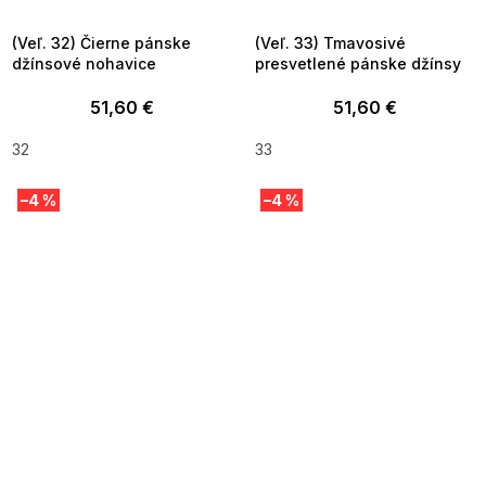
09:00
09:00
(Veľ. 32) Čierne pánske
(Veľ. 33) Tmavosivé
džínsové nohavice
presvetlené pánske džínsy
51,60 €
51,60 €
32
33
–4 %
–4 %