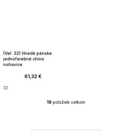
SUMMER SALE -35% ?
MMER35:35:EUR:P:f!2026-
8-04-09:01,2026-08-10-
09:00
(Veľ. 32) Hnedé pánske
jednofarebné chino
nohavice
61,32 €
32
19
položiek celkom
O
v
l
á
d