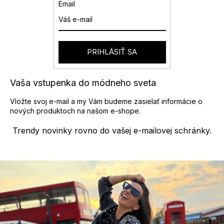
a
Email
c
i
e
p
r
PRIHLÁSIŤ SA
v
k
y
Vaša vstupenka do módneho sveta
v
ý
Vložte svoj e-mail a my Vám budeme zasielať informácie o
p
nových produktoch na našom e-shope.
i
s
Trendy novinky rovno do vašej e-mailovej schránky.
u