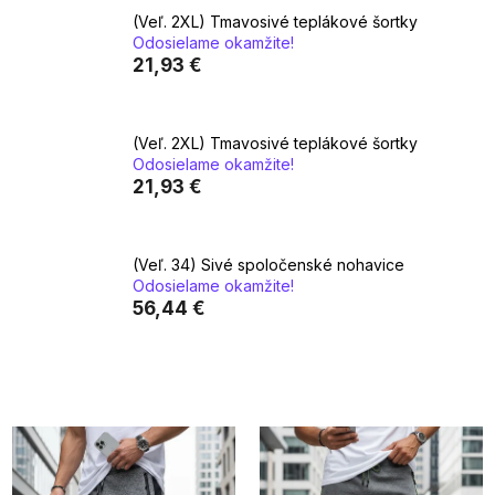
(Veľ. 2XL) Tmavosivé teplákové šortky
Odosielame okamžite!
21,93 €
(Veľ. 2XL) Tmavosivé teplákové šortky
Odosielame okamžite!
21,93 €
(Veľ. 34) Sivé spoločenské nohavice
Odosielame okamžite!
56,44 €
V
ý
p