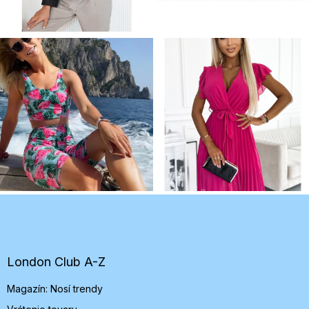
Z
á
p
ä
t
London Club A-Z
i
Magazín: Nosí trendy
e