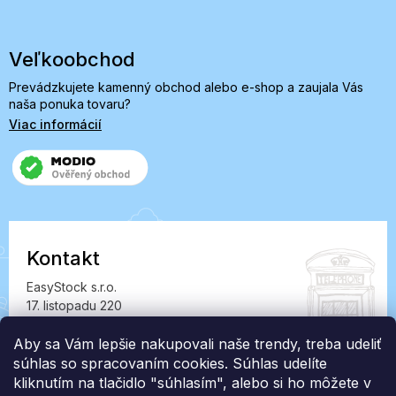
Veľkoobchod
Prevádzkujete kamenný obchod alebo e-shop a zaujala Vás
naša ponuka tovaru?
Viac informácií
Kontakt
EasyStock s.r.o.
17. listopadu 220
549 41 Červený Kostelec
IČ: 07727402, DIČ: CZ07727402
Aby sa Vám lepšie nakupovali naše trendy, treba udeliť
súhlas so spracovaním cookies. Súhlas udelíte
info@londonclub.sk
kliknutím na tlačidlo "súhlasím", alebo si ho môžete v