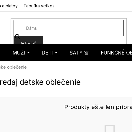
 a platby
Tabuľka veľkostí
Fotorecenzie
Hodnotenie obcho
Hľadať
MUŽI
DETI
ŠATY 👗
FUNKČNÉ OB
košík
ske oblečenie
redaj detske oblečenie
Produkty ešte len pripr