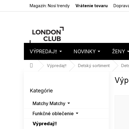
Prejsť
Magazín: Nosí trendy
Vrátenie tovaru
Doprava
na
obsah
VÝPREDAJ‼️
NOVINKY
ŽENY
Nákupný
Prázdny 
košík
Domov
Výpredaj‼️
Detský sortiment
Det
B
Výp
o
Preskočiť
č
Kategórie
kategórie
n
ý
Matchy Matchy
p
a
Funkčné oblečenie
n
Výpredaj‼️
e