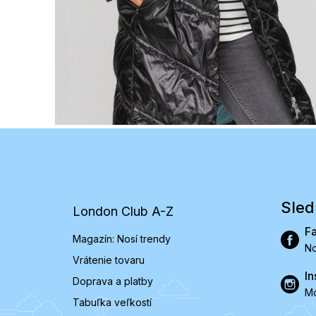
Z
á
p
ä
t
Sled
London Club A-Z
i
e
F
Magazín: Nosí trendy
No
Vrátenie tovaru
In
Doprava a platby
Mó
Tabuľka veľkostí