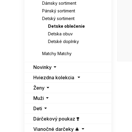
l
Dámsky sortiment
Pánský sortiment
Detský sortiment
Detske oblečenie
Detska obuv
Detské doplnky
Matchy Matchy
Novinky
Hviezdna kolekcia
Ženy
Muži
Deti
Dárčekový poukaz ❣️
Vianočné darčeky 🎄