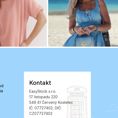
Kontakt
od
ša
EasyStock s.r.o.
17. listopadu 220
549 41 Červený Kostelec
IČ: 07727402, DIČ:
CZ07727402