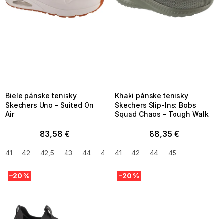
d
u
k
t
o
v
SUMMER SALE -35% ?
SUMMER SALE -35% ?
MMER35:35:EUR:P:f!2026-
G_SUMMER35:35:EUR:P:f!2026-
8-04-09:01,2026-08-10-
08-04-09:01,2026-08-10-
09:00
09:00
Biele pánske tenisky
Khaki pánske tenisky
Skechers Uno - Suited On
Skechers Slip-Ins: Bobs
Air
Squad Chaos - Tough Walk
83,58 €
88,35 €
41
42
42,5
43
44
45
41
46
42
47,5
44
45
–20 %
–20 %