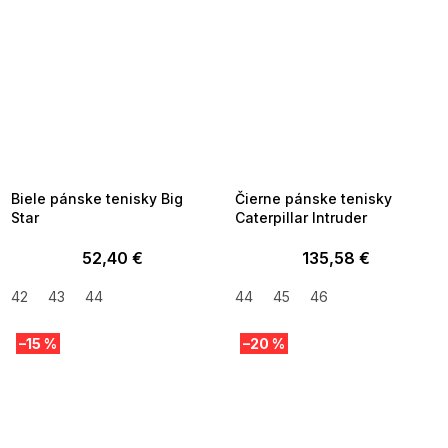
SUMMER SALE -35% ?
SUMMER SALE -35% ?
MMER35:35:EUR:P:f!2026-
G_SUMMER35:35:EUR:P:f!2026-
8-04-09:01,2026-08-10-
08-04-09:01,2026-08-10-
09:00
09:00
Biele pánske tenisky Big
Čierne pánske tenisky
Star
Caterpillar Intruder
52,40 €
135,58 €
42
43
44
44
45
46
–15 %
–20 %