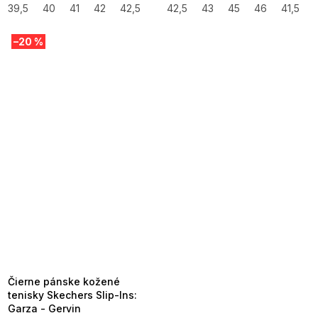
39,5
40
41
42
42,5
43
42,5
44
43
45
45
46
46
41,5
41,5
47,5
–20 %
SUMMER SALE -35% ?
MMER35:35:EUR:P:f!2026-
8-04-09:01,2026-08-10-
09:00
Čierne pánske kožené
tenisky Skechers Slip-Ins:
Garza - Gervin