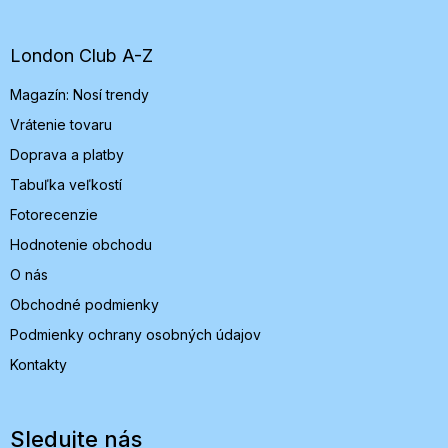
p
ä
t
London Club A-Z
i
Magazín: Nosí trendy
e
Vrátenie tovaru
Doprava a platby
Tabuľka veľkostí
Fotorecenzie
Hodnotenie obchodu
O nás
Obchodné podmienky
Podmienky ochrany osobných údajov
Kontakty
Sledujte nás