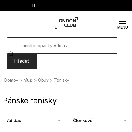
Prejsť
na
obsah
Hľadať
Domov
Muži
Obuv
Tenisky
Pánske tenisky
Adidas
Členkové