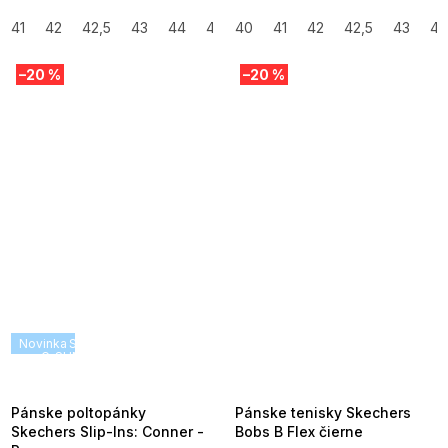
41
42
42,5
43
44
45
40
46
41
41,5
42
47,5
42,5
43
44
–20 %
–20 %
Novinka
SUMMER SALE -35% ?
SUMMER SALE -35% ?
G_SUMMER35:35:EUR:P:f!2026-
G_SUMMER35:35:EUR:P:f!2026-
08-04-09:01,2026-08-10-
08-04-09:01,2026-08-10-
09:00
09:00
Pánske poltopánky
Pánske tenisky Skechers
Skechers Slip-Ins: Conner -
Bobs B Flex čierne