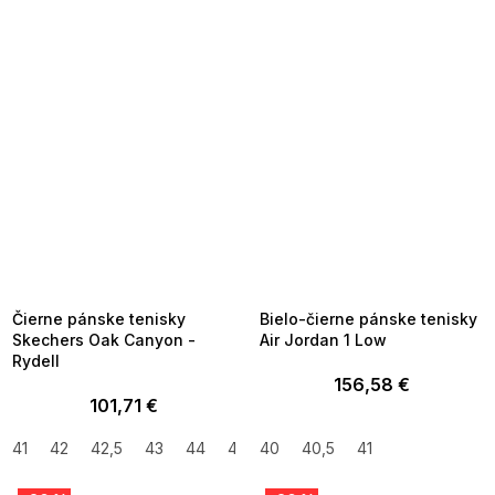
SUMMER SALE -35% ?
SUMMER SALE -35% ?
MMER35:35:EUR:P:f!2026-
G_SUMMER35:35:EUR:P:f!2026-
8-04-09:01,2026-08-10-
08-04-09:01,2026-08-10-
09:00
09:00
Čierne pánske tenisky
Bielo-čierne pánske tenisky
Skechers Oak Canyon -
Air Jordan 1 Low
Rydell
156,58 €
101,71 €
41
42
42,5
43
44
45
40
40,5
41