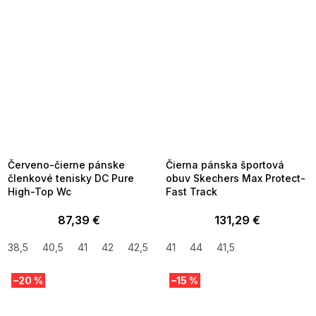
SUMMER SALE -35% ?
SUMMER SALE -35% ?
MMER35:35:EUR:P:f!2026-
G_SUMMER35:35:EUR:P:f!2026-
8-04-09:01,2026-08-10-
08-04-09:01,2026-08-10-
09:00
09:00
Červeno-čierne pánske
Čierna pánska športová
členkové tenisky DC Pure
obuv Skechers Max Protect-
High-Top Wc
Fast Track
87,39 €
131,29 €
38,5
40,5
41
42
42,5
43
41
44
44
41,5
–20 %
–15 %