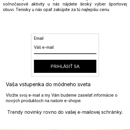
ý
voľnočasové aktivity u nás nájdete široký výber športovej
p
obuvi. Tenisky u nás opäť zakúpite za tú najlepšiu cenu.
i
s
u
Email
PRIHLÁSIŤ SA
Vaša vstupenka do módneho sveta
Vložte svoj e-mail a my Vám budeme zasielať informácie o
nových produktoch na našom e-shope.
Trendy novinky rovno do vašej e-mailovej schránky.