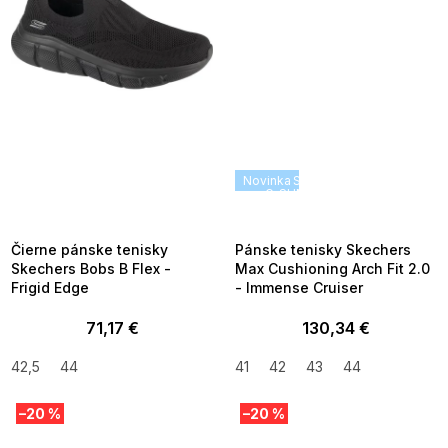
SUMMER SALE -35% ?
Novinka
SUMMER SALE -35% ?
MMER35:35:EUR:P:f!2026-
G_SUMMER35:35:EUR:P:f!2026
8-04-09:01,2026-08-10-
08-04-09:01,2026-08-10-
09:00
09:00
Čierne pánske tenisky
Pánske tenisky Skechers
Skechers Bobs B Flex -
Max Cushioning Arch Fit 2.0
Frigid Edge
- Immense Cruiser
71,17 €
130,34 €
42,5
44
41
42
43
44
–20 %
–20 %