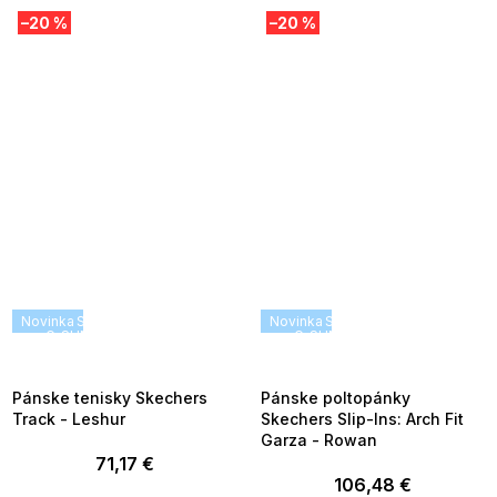
–20 %
–20 %
Novinka
SUMMER SALE -35% ?
Novinka
SUMMER SALE -35% ?
G_SUMMER35:35:EUR:P:f!2026-
G_SUMMER35:35:EUR:P:f!2026
08-04-09:01,2026-08-10-
08-04-09:01,2026-08-10-
09:00
09:00
Pánske tenisky Skechers
Pánske poltopánky
Track - Leshur
Skechers Slip-Ins: Arch Fit
Garza - Rowan
71,17 €
106,48 €