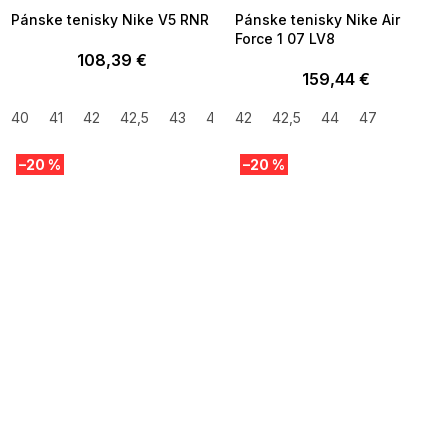
Pánske tenisky Nike V5 RNR
Pánske tenisky Nike Air
Force 1 07 LV8
108,39 €
159,44 €
40
41
42
42,5
43
44
42
44,5
42,5
45
44
47
–20 %
–20 %
SUMMER SALE -35% ?
SUMMER SALE -35% ?
MMER35:35:EUR:P:f!2026-
G_SUMMER35:35:EUR:P:f!2026-