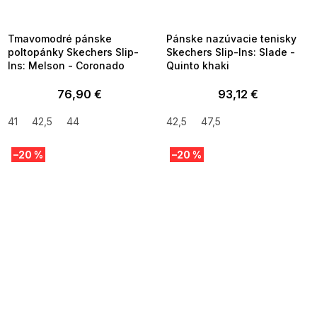
8-04-09:01,2026-08-10-
08-04-09:01,2026-08-10-
09:00
09:00
Tmavomodré pánske
Pánske nazúvacie tenisky
poltopánky Skechers Slip-
Skechers Slip-Ins: Slade -
Ins: Melson - Coronado
Quinto khaki
76,90 €
93,12 €
41
42,5
44
42,5
47,5
–20 %
–20 %