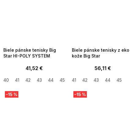
SUMMER SALE -35% ?
SUMMER SALE -35% ?
MMER35:35:EUR:P:f!2026-
G_SUMMER35:35:EUR:P:f!2026-
8-04-09:01,2026-08-10-
08-04-09:01,2026-08-10-
09:00
09:00
Biele pánske tenisky Big
Biele pánske tenisky z eko
Star HI-POLY SYSTEM
kože Big Star
41,52 €
56,11 €
40
41
42
43
44
45
46
41
42
43
44
45
–15 %
–15 %