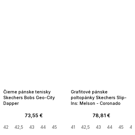
SUMMER SALE -35% ?
SUMMER SALE -35% ?
MMER35:35:EUR:P:f!2026-
G_SUMMER35:35:EUR:P:f!2026-
8-04-09:01,2026-08-10-
08-04-09:01,2026-08-10-
09:00
09:00
Čierne pánske tenisky
Grafitové pánske
Skechers Bobs Geo-City
poltopánky Skechers Slip-
Dapper
Ins: Melson - Coronado
73,55 €
78,81 €
42
42,5
43
44
45
41
42,5
43
44
45
41