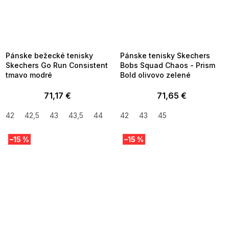
SUMMER SALE -35% ?
SUMMER SALE -35% ?
MMER35:35:EUR:P:f!2026-
G_SUMMER35:35:EUR:P:f!2026-
8-04-09:01,2026-08-10-
08-04-09:01,2026-08-10-
09:00
09:00
Pánske bežecké tenisky
Pánske tenisky Skechers
Skechers Go Run Consistent
Bobs Squad Chaos - Prism
tmavo modré
Bold olivovo zelené
71,17 €
71,65 €
42
42,5
43
43,5
44
44,5
42
43
45
–15 %
–15 %