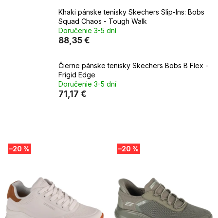
Khaki pánske tenisky Skechers Slip-Ins: Bobs
Squad Chaos - Tough Walk
Doručenie 3-5 dní
88,35 €
Čierne pánske tenisky Skechers Bobs B Flex -
Frigid Edge
Doručenie 3-5 dní
71,17 €
V
–20 %
–20 %
ý
p
i
s
p
r
o