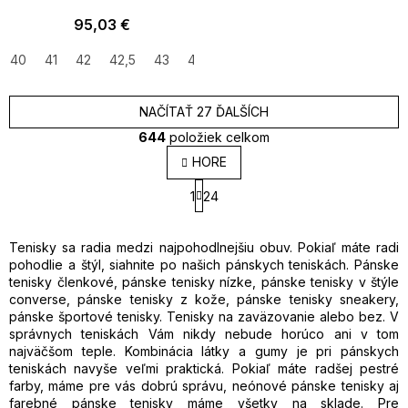
95,03 €
40
41
42
42,5
43
44
45
41,5
NAČÍTAŤ 27 ĎALŠÍCH
644
položiek celkom
O
HORE
v
S
l
1
24
t
á
r
d
á
a
n
Tenisky sa radia medzi najpohodlnejšiu obuv. Pokiaľ máte radi
k
c
pohodlie a štýl, siahnite po našich pánskych teniskách. Pánske
o
i
tenisky členkové, pánske tenisky nízke, pánske tenisky v štýle
v
e
converse, pánske tenisky z kože, pánske tenisky sneakery,
a
p
pánske športové tenisky. Tenisky na zaväzovanie alebo bez. V
n
r
správnych teniskách Vám nikdy nebude horúco ani v tom
i
v
najväčšom teple. Kombinácia látky a gumy je pri pánskych
e
k
teniskách navyše veľmi praktická. Pokiaľ máte radšej pestré
y
farby, máme pre vás dobrú správu, neónové pánske tenisky aj
v
farebné pánske tenisky máme všetky na sklade. Pre