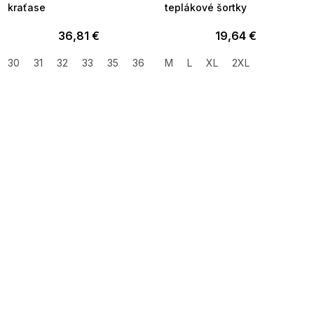
kraťase
teplákové šortky
36,81 €
19,64 €
30
31
32
33
35
36
38
M
40
L
XL
42
2XL
SUMMER SALE -35% ?
MMER35:35:EUR:P:f!2026-
8-04-09:01,2026-08-10-
09:00