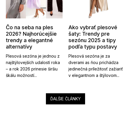
Čo na seba na ples
Ako vybrať plesové
2026? Najhorúcejšie
šaty: Trendy pre
trendy a elegantné
sezónu 2025 a tipy
alternatívy
podľa typu postavy
Plesová sezóna je jednou z
Plesová sezóna je za
najštýlovejších udalostí roka
dverami as ňou prichádza
– a rok 2026 prinesie širšiu
jedinečná príležitosť zažiariť
škálu možností...
v elegantnom a štýlovom...
ĎALŠIE ČLÁNKY