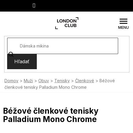
Prejsť
na
obsah
Hľadať
Domov
Muži
Obuv
Tenisky
Členkové
Béžové
členkové tenisky Palladium Mono Chrome
Béžové členkové tenisky
Palladium Mono Chrome
SUMMER SALE -35% ?
MMER35:35:EUR:P:f!2026-