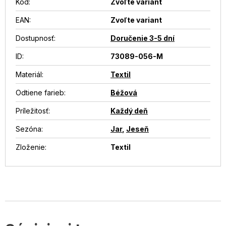
Kód:
Zvoľte variant
EAN
:
Zvoľte variant
Dostupnosť
:
Doručenie 3-5 dní
ID
:
73089-056-M
Materiál
:
Textil
Odtiene farieb
:
Béžová
Príležitosť
:
Každý deň
Sezóna
:
Jar
,
Jeseň
Zloženie
:
Textil