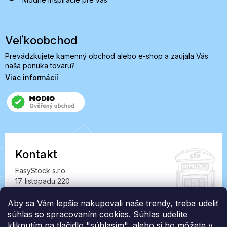
Veľkoobchod
Prevádzkujete kamenný obchod alebo e-shop a zaujala Vás
naša ponuka tovaru?
Viac informácií
Kontakt
EasyStock s.r.o.
17. listopadu 220
549 41 Červený Kostelec
IČ: 07727402, DIČ: CZ07727402
Aby sa Vám lepšie nakupovali naše trendy, treba udeliť
súhlas so spracovaním cookies. Súhlas udelíte
info@londonclub.sk
kliknutím na tlačidlo "súhlasím", alebo si ho môžete v