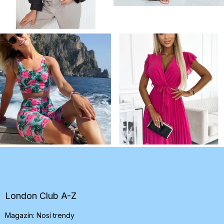
Z
á
p
ä
t
London Club A-Z
i
Magazín: Nosí trendy
e