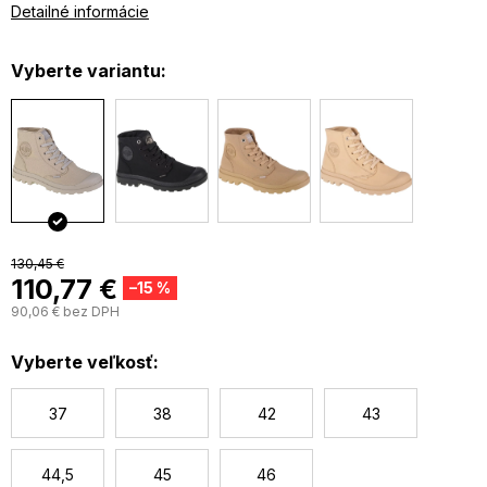
Klasické šněrování
Detailné informácie
Kulatá, pogumovaná špička chrání prsty
Polstrovaná, pohodlná stélka
Vyberte variantu:
Pevná mezipodešev z
polyuretanové
pěny tlumí nárazy
Gumová podešev se vzorem brání skluzu
130,45 €
110,77 €
–15 %
90,06 € bez DPH
J
c
Vyberte veľkosť:
37
38
42
43
44,5
45
46