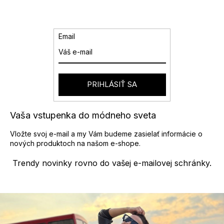
ý
p
i
s
Email
u
PRIHLÁSIŤ SA
Vaša vstupenka do módneho sveta
Vložte svoj e-mail a my Vám budeme zasielať informácie o
nových produktoch na našom e-shope.
Trendy novinky rovno do vašej e-mailovej schránky.