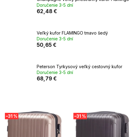
Doručenie 3-5 dní
62,48 €
Veľký kufor FLAMINGO tmavo šedý
Doručenie 3-5 dní
50,65 €
Peterson Tyrkysový veľký cestovný kufor
Doručenie 3-5 dní
68,79 €
V
–31 %
–31 %
ý
p
i