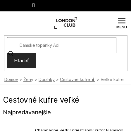
Prejsť
na
obsah
Hľadať
Domov
Ženy
Doplnky
Cestovné kufre 🧳
Veľké kufre
Cestovné kufre veľké
Najpredávanejšie
Champagne veľký priestranný kufor Flamingo