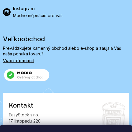
Instagram
Módne inšpirácie pre vás
Veľkoobchod
Prevádzkujete kamenný obchod alebo e-shop a zaujala Vás
naša ponuka tovaru?
Viac informácií
Kontakt
EasyStock s.r.o.
17. listopadu 220
549 41 Červený Kostelec