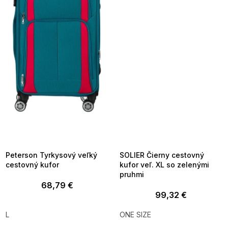
SUMMER SALE -35% ?
SUMMER SALE -35% ?
MMER35:35:EUR:P:f!2026-
G_SUMMER35:35:EUR:P:f!2026-
8-04-09:01,2026-08-10-
08-04-09:01,2026-08-10-
09:00
09:00
Peterson Tyrkysový veľký
SOLIER Čierny cestovný
cestovný kufor
kufor veľ. XL so zelenými
pruhmi
68,79 €
99,32 €
L
ONE SIZE