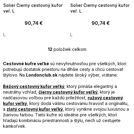
Solier Čierny cestovný kufor
Solier Čierny cestovný kufor
veľ. L
veľ. L
90,74 €
90,74 €
L
L
12
položiek celkom
O
v
l
Cestovné kufre veľké
sú nevyhnutnosťou pre všetkých, ktorí
á
potrebujú dostatok priestoru na dlhšie cesty a chcú cestovať
d
štýlovo. Na
Londonclub.sk
nájdete široký výber, vrátane:
a
c
Béžový cestovný kufor veľký
, ktorý prináša elegantný a
i
neutrálny vzhľad,
čierny cestovný kufor veľký
, ktorý je
e
nadčasovou voľbou pre každú príležitosť,
ružový cestovný
p
kufor veľký
, ktorý dodá vášmu cestovaniu hravosť a originalitu,
r
a
zlatý cestovný kufor veľký
, ktorý vynikne svojou luxusnou a
v
žiarivou farbou. Tieto kufre sú ideálne pre všetkých, ktorí
k
hľadajú kombináciu priestrannosti a štýlu, nech už cestujete
y
kamkoľvek.
v