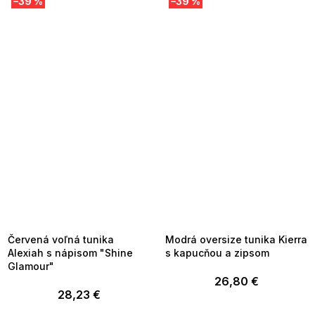
–39 %
–39 %
SUMMER SALE -35% ?
SUMMER SALE -35% ?
MMER35:35:EUR:P:f!2026-
G_SUMMER35:35:EUR:P:f!2026-
8-04-09:01,2026-08-10-
08-04-09:01,2026-08-10-
09:00
09:00
Červená voľná tunika
Modrá oversize tunika Kierra
Alexiah s nápisom "Shine
s kapucňou a zipsom
Glamour"
26,80 €
28,23 €