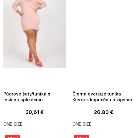
SUMMER SALE -35% ?
SUMMER SALE -35% ?
MMER35:35:EUR:P:f!2026-
G_SUMMER35:35:EUR:P:f!2026-
8-04-09:01,2026-08-10-
08-04-09:01,2026-08-10-
09:00
09:00
Púdrové šaty/tunika s
Čierna oversize tunika
lesklou aplikáciou
Kierra s kapucňou a zipsom
30,61 €
26,80 €
ONE SIZE
ONE SIZE