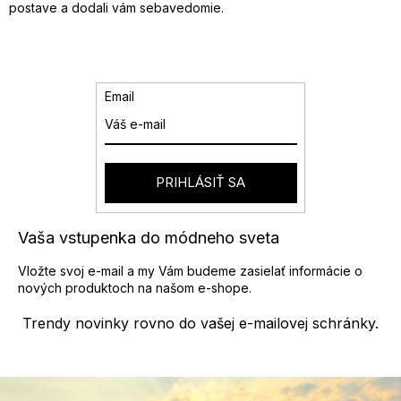
k
postave a dodali vám sebavedomie.
y
v
ý
p
i
Email
s
u
PRIHLÁSIŤ SA
Vaša vstupenka do módneho sveta
Vložte svoj e-mail a my Vám budeme zasielať informácie o
nových produktoch na našom e-shope.
Trendy novinky rovno do vašej e-mailovej schránky.