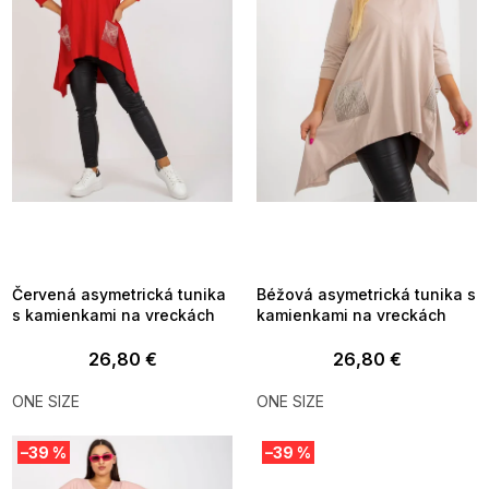
s
p
r
o
d
u
k
t
o
v
SUMMER SALE -35% ?
SUMMER SALE -35% ?
MMER35:35:EUR:P:f!2026-
G_SUMMER35:35:EUR:P:f!2026-
8-04-09:01,2026-08-10-
08-04-09:01,2026-08-10-
09:00
09:00
Červená asymetrická tunika
Béžová asymetrická tunika s
s kamienkami na vreckách
kamienkami na vreckách
26,80 €
26,80 €
ONE SIZE
ONE SIZE
–39 %
–39 %