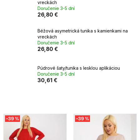
vreckách
Doručenie 3-5 dní
26,80 €
Béžová asymetrická tunika s kamienkami na
vreckách
Doručenie 3-5 dní
26,80 €
Púdrové šaty/tunika s lesklou aplikáciou
Doručenie 3-5 dní
30,61 €
V
–39 %
–39 %
ý
p
i