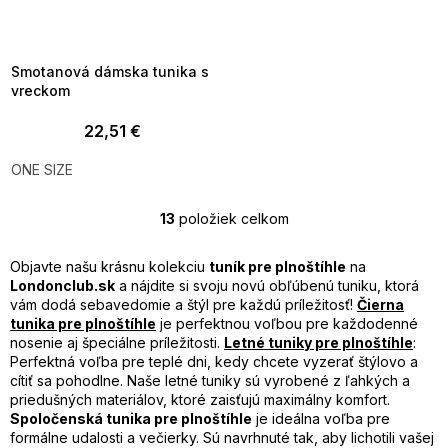
SUMMER SALE -35% ?
MMER35:35:EUR:P:f!2026-
8-04-09:01,2026-08-10-
09:00
Smotanová dámska tunika s
vreckom
22,51 €
ONE SIZE
13
položiek celkom
O
v
l
Objavte našu krásnu kolekciu
tuník pre plnoštíhle
na
á
Londonclub.sk
a nájdite si svoju novú obľúbenú tuniku, ktorá
d
vám dodá sebavedomie a štýl pre každú príležitosť!
Čierna
a
tunika pre plnoštíhle
je perfektnou voľbou pre každodenné
c
nosenie aj špeciálne príležitosti.
Letné tuniky pre plnoštíhle
:
i
Perfektná voľba pre teplé dni, kedy chcete vyzerať štýlovo a
e
cítiť sa pohodlne. Naše letné tuniky sú vyrobené z ľahkých a
p
priedušných materiálov, ktoré zaisťujú maximálny komfort.
r
Spoločenská tunika pre plnoštíhle
je ideálna voľba pre
v
formálne udalosti a večierky. Sú navrhnuté tak, aby lichotili vašej