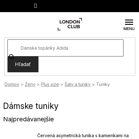
Prejsť
na
obsah
Hľadať
Domov
Ženy
Plus size
Šaty a tuniky
Tuniky
Dámske tuniky
Najpredávanejšie
Červená asymetrická tunika s kamienkami na