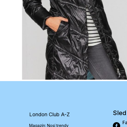
Z
á
p
ä
t
Sled
London Club A-Z
i
e
F
Magazín: Nosí trendy