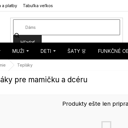
 a platby
Tabuľka veľkostí
Fotorecenzie
Hodnotenie obcho
Hľadať
MUŽI
DETI
ŠATY 👗
FUNKČNÉ OB
košík
nie
Tepláky
láky pre mamičku a dcéru
Produkty ešte len pripr