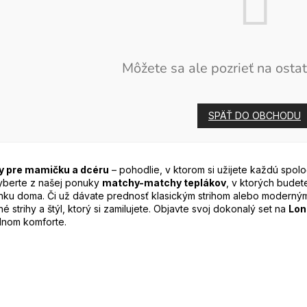
Môžete sa ale pozrieť na ostat
SPÄŤ DO OBCHODU
y pre mamičku a dcéru
– pohodlie, v ktorom si užijete každú spolo
vyberte z našej ponuky
matchy-matchy teplákov
, v ktorých budet
ku doma. Či už dávate prednosť klasickým strihom alebo moderným 
é strihy a štýl, ktorý si zamilujete. Objavte svoj dokonalý set na
Lon
lnom komforte.