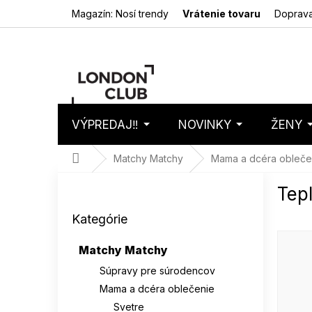
Prejsť
Magazín: Nosí trendy
Vrátenie tovaru
Doprava
na
obsah
VÝPREDAJ‼️
NOVINKY
ŽENY
Nákupný
Prázdny 
košík
Domov
Matchy Matchy
Mama a dcéra obleče
B
Tep
o
Preskočiť
č
Kategórie
kategórie
n
ý
Matchy Matchy
p
a
Súpravy pre súrodencov
n
Mama a dcéra oblečenie
e
Svetre