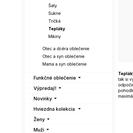
l
Šaty
Sukne
Tričká
Tepláky
Mikiny
Otec a dcéra oblečenie
Otec a syn oblečenie
Mama a syn oblečenie
Teplák
Funkčné oblečenie
tak si 
odpočin
Výpredaj‼️
pohodln
maximá
Novinky
Hviezdna kolekcia
Ženy
Muži