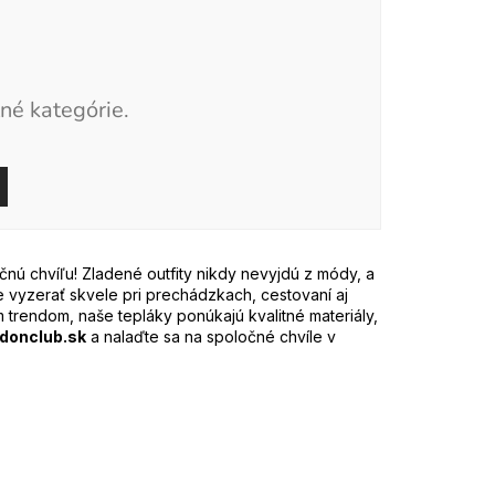
né kategórie.
čnú chvíľu! Zladené outfity nikdy nevyjdú z módy, a
e vyzerať skvele pri prechádzkach, cestovaní aj
trendom, naše tepláky ponúkajú kvalitné materiály,
donclub.sk
a nalaďte sa na spoločné chvíle v