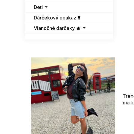
Deti
Dárčekový poukaz ❣️
Vianočné darčeky 🎄
Tren
mail