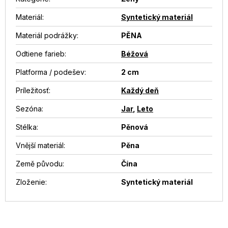
Materiál
:
Syntetický materiál
Materiál podrážky
:
PĚNA
Odtiene farieb
:
Béžová
Platforma / podešev
:
2 cm
Príležitosť
:
Každý deň
Sezóna
:
Jar
,
Leto
Stélka
:
Pěnová
Vnější materiál
:
Pěna
Země původu
:
Čína
Zloženie
:
Syntetický materiál