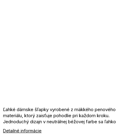
Ľahké dámske šľapky vyrobené z mäkkého penového
materiálu, ktorý zaisťuje pohodlie pri každom kroku.
Jednoduchý dizajn v neutrálnej béžovej farbe sa ľahko
kombinuje s domácim aj letným outfitom. Šľapky sú príjemné
Detailné informácie
na nosenie, dobre tlmia došľap a sú vhodné na každodenné