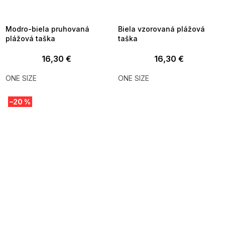
MMER35:35:EUR:P:f!2026-
G_SUMMER35:35:EUR:P:f!2026-
8-04-09:01,2026-08-10-
08-04-09:01,2026-08-10-
09:00
09:00
Modro-biela pruhovaná
Biela vzorovaná plážová
plážová taška
taška
16,30 €
16,30 €
ONE SIZE
ONE SIZE
–20 %