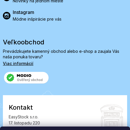
Novinky na jednom mieste
Instagram
Módne inšpirácie pre vás
Veľkoobchod
Prevádzkujete kamenný obchod alebo e-shop a zaujala Vás
naša ponuka tovaru?
Viac informácií
Kontakt
EasyStock s.r.o.
17. listopadu 220
549 41 Červený Kostelec