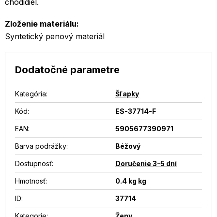
chodidiel.
Zloženie materiálu:
Syntetický penový materiál
Dodatočné parametre
Kategória
:
Šľapky
Kód:
ES-37714-F
EAN
:
5905677390971
Barva podrážky
:
Béžový
Dostupnosť
:
Doručenie 3-5 dní
Hmotnosť
:
0.4 kg kg
ID
:
37714
Kategorie
:
Ženy