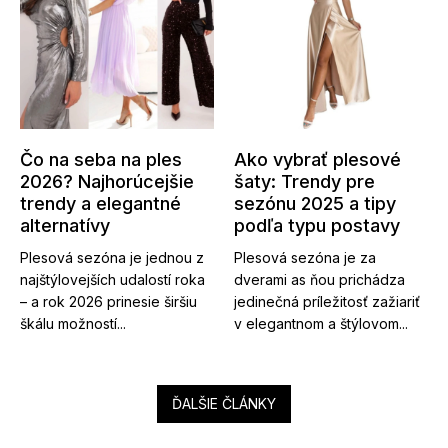
Čo na seba na ples
Ako vybrať plesové
2026? Najhorúcejšie
šaty: Trendy pre
trendy a elegantné
sezónu 2025 a tipy
alternatívy
podľa typu postavy
Plesová sezóna je jednou z
Plesová sezóna je za
najštýlovejších udalostí roka
dverami as ňou prichádza
– a rok 2026 prinesie širšiu
jedinečná príležitosť zažiariť
škálu možností...
v elegantnom a štýlovom...
ĎALŠIE ČLÁNKY