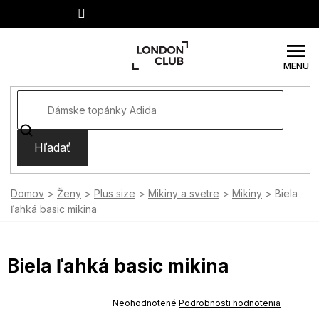
Prejsť
na
obsah
Hľadať
Domov
Ženy
Plus size
Mikiny a svetre
Mikiny
Biela
ľahká basic mikina
Biela ľahká basic mikina
SUMMER SALE -35% ?
MMER35:35:EUR:P:f!2026-
Priemerné
Neohodnotené
Podrobnosti hodnotenia
-04-09:01,2026-08-10-
hodnotenie
09:00