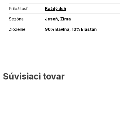
Príležitosť
:
Každý deň
Sezóna
:
Jeseň
,
Zima
Zloženie
:
90% Bavlna, 10% Elastan
Súvisiaci tovar