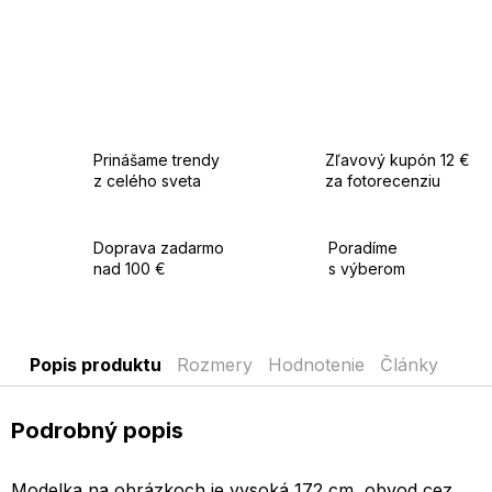
Prinášame trendy
Zľavový kupón 12 €
z celého sveta
za fotorecenziu
Doprava zadarmo
Poradíme
nad 100 €
s výberom
Popis produktu
Rozmery
Hodnotenie
Články
Podrobný popis
Modelka na obrázkoch je vysoká 172 cm, obvod cez