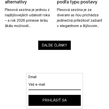
alternatívy
podľa typu postavy
Plesová sezóna je jednou z
Plesová sezóna je za
najštýlovejších udalostí roka
dverami as ňou prichádza
– a rok 2026 prinesie širšiu
jedinečná príležitosť zažiariť
škálu možností...
v elegantnom a štýlovom...
ĎALŠIE ČLÁNKY
Email
PRIHLÁSIŤ SA