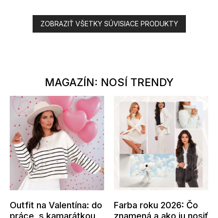
ZOBRAZIŤ VŠETKY SÚVISIACE PRODUKTY
MAGAZÍN: NOSÍ TRENDY
Outfit na Valentína: do
Farba roku 2026: Čo
práce, s kamarátkou
znamená a ako ju nosiť