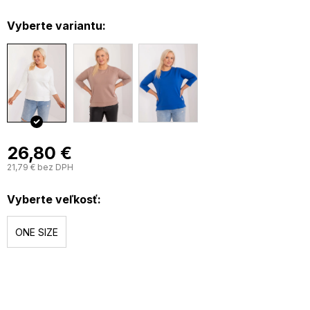
Vyberte variantu:
26,80 €
21,79 € bez DPH
J
c
Vyberte veľkosť:
ONE SIZE