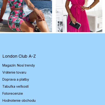
Z
á
p
ä
t
London Club A-Z
i
Magazín: Nosí trendy
e
Vrátenie tovaru
Doprava a platby
Tabuľka veľkostí
Fotorecenzie
Hodnotenie obchodu