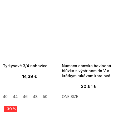
SUMMER SALE -35% ?
SUMMER SALE -35% ?
MMER35:35:EUR:P:f!2026-
G_SUMMER35:35:EUR:P:f!2026-
8-04-09:01,2026-08-10-
08-04-09:01,2026-08-10-
09:00
09:00
Tyrkysové 3/4 nohavice
Numoco dámska bavlnená
blúzka s výstrihom do V a
krátkym rukávom koralová
14,39 €
30,61 €
40
44
46
48
50
ONE SIZE
–39 %