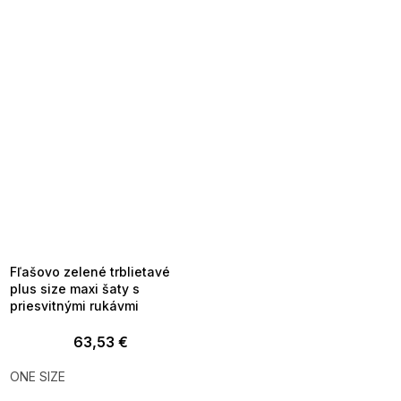
SUMMER SALE -35% ?
MMER35:35:EUR:P:f!2026-
8-04-09:01,2026-08-10-
09:00
Fľašovo zelené trblietavé
plus size maxi šaty s
priesvitnými rukávmi
63,53 €
ONE SIZE