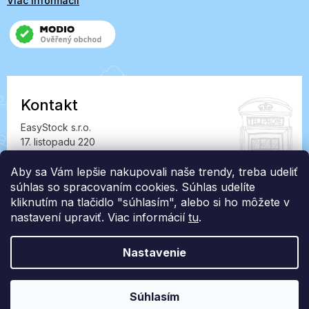
Viac informácií
Kontakt
EasyStock s.r.o.
17. listopadu 220
549 41 Červený Kostelec
IČ: 07727402, DIČ: CZ07727402
Aby sa Vám lepšie nakupovali naše trendy, treba udeliť
súhlas so spracovaním cookies. Súhlas udelíte
info@londonclub.sk
kliknutím na tlačidlo "súhlasím", alebo si ho môžete v
nastavení upraviť. Viac informácií
tu
.
Nastavenie
Vytvoril Shoptet Premium
Súhlasím
Copyright 2026
LondonClub.sk
. Všetky práva vyhradené.