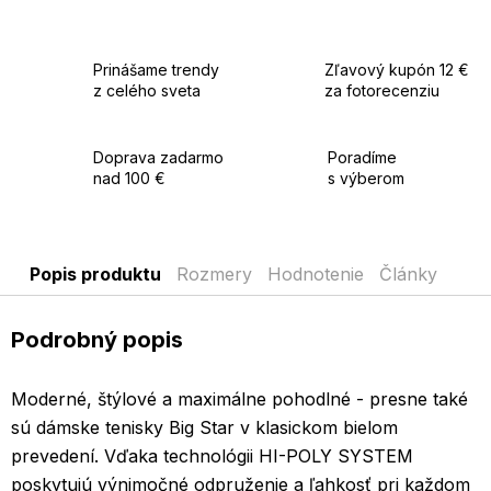
Vnútro:
textil
Podrážka:
HI-POLY (syntetická pena)
Prinášame trendy
Zľavový kupón 12 €
Tip:
z celého sveta
za fotorecenziu
Dolaďte ich bielou mikinou a športovou kabelkou pre ležérny
mestský look alebo si ich obujte k šatám pre odvážne
spojenie športového štýlu so ženskosťou.
Doprava zadarmo
Poradíme
nad 100 €
s výberom
Popis produktu
Rozmery
Hodnotenie
Články
Podrobný popis
Moderné, štýlové a maximálne pohodlné - presne také
sú dámske tenisky Big Star v klasickom bielom
prevedení. Vďaka technológii HI-POLY SYSTEM
poskytujú výnimočné odpruženie a ľahkosť pri každom