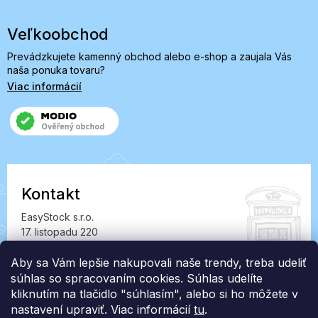
Veľkoobchod
Prevádzkujete kamenný obchod alebo e-shop a zaujala Vás
naša ponuka tovaru?
Viac informácií
Kontakt
EasyStock s.r.o.
17. listopadu 220
549 41 Červený Kostelec
IČ: 07727402, DIČ: CZ07727402
Aby sa Vám lepšie nakupovali naše trendy, treba udeliť
súhlas so spracovaním cookies. Súhlas udelíte
info@londonclub.sk
kliknutím na tlačidlo "súhlasím", alebo si ho môžete v
nastavení upraviť. Viac informácií
tu
.