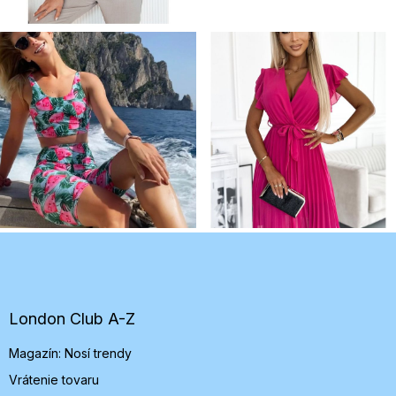
Z
á
p
ä
t
London Club A-Z
i
Magazín: Nosí trendy
e
Vrátenie tovaru