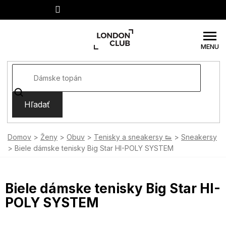
Prejsť
na
obsah
Hľadať
Domov
Ženy
Obuv
Tenisky a sneakersy 👟
Sneakersy
Biele dámske tenisky Big Star HI-POLY SYSTEM
Biele dámske tenisky Big Star HI-
POLY SYSTEM
SUMMER SALE -35% ?
MMER35:35:EUR:P:f!2026-