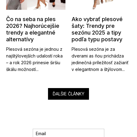
Čo na seba na ples
Ako vybrať plesové
2026? Najhorúcejšie
šaty: Trendy pre
trendy a elegantné
sezónu 2025 a tipy
alternatívy
podľa typu postavy
Plesová sezóna je jednou z
Plesová sezóna je za
najštýlovejších udalostí roka
dverami as ňou prichádza
– a rok 2026 prinesie širšiu
jedinečná príležitosť zažiariť
škálu možností...
v elegantnom a štýlovom...
ĎALŠIE ČLÁNKY
Email