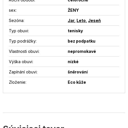
sex
:
ŽENY
Sezóna
:
Jar
,
Leto
,
Jeseň
Typ obuvi
:
tenisky
Typ podrážky
:
bez podpatku
Vlastnosti obuvi
:
nepromokavé
Výška obuvi
:
nízké
Zapínání obuvi
:
šněrování
Zloženie
:
Eco kůže