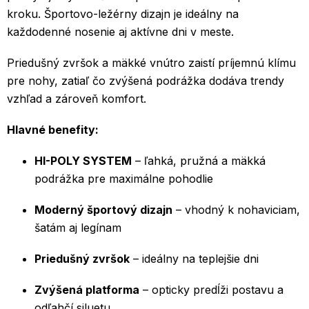
kroku. Športovo-ležérny dizajn je ideálny na
každodenné nosenie aj aktívne dni v meste.
Priedušný zvršok a mäkké vnútro zaistí príjemnú klímu
pre nohy, zatiaľ čo zvýšená podrážka dodáva trendy
vzhľad a zároveň komfort.
Hlavné benefity:
HI-POLY SYSTEM
– ľahká, pružná a mäkká
podrážka pre maximálne pohodlie
Moderný športový dizajn
– vhodný k nohaviciam,
šatám aj legínam
Priedušný zvršok
– ideálny na teplejšie dni
Zvýšená platforma
– opticky predĺži postavu a
odľahčí siluetu