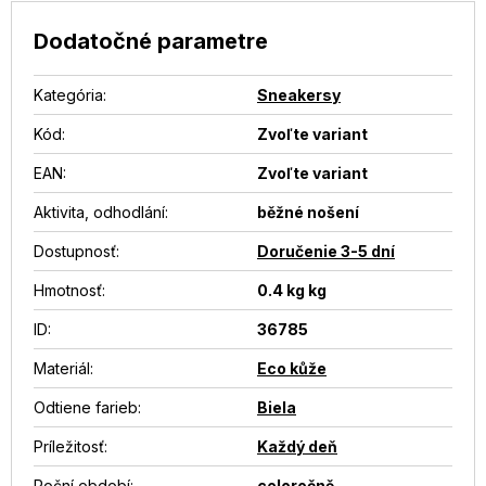
Dodatočné parametre
Kategória
:
Sneakersy
Kód:
Zvoľte variant
EAN
:
Zvoľte variant
Aktivita, odhodlání
:
běžné nošení
Dostupnosť
:
Doručenie 3-5 dní
Hmotnosť
:
0.4 kg kg
ID
:
36785
Materiál
:
Eco kůže
Odtiene farieb
:
Biela
Príležitosť
:
Každý deň
Roční období
:
celoročně