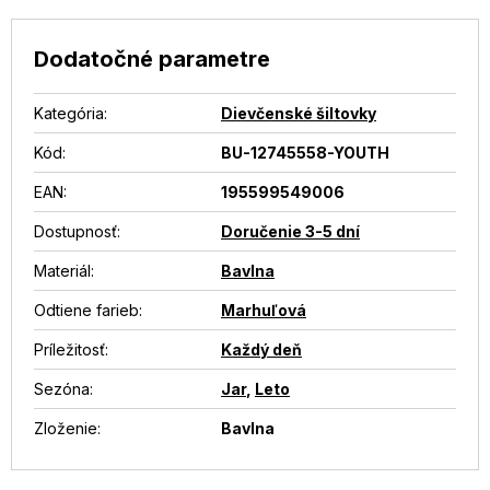
Dodatočné parametre
Kategória
:
Dievčenské šiltovky
Kód:
BU-12745558-YOUTH
EAN
:
195599549006
Dostupnosť
:
Doručenie 3-5 dní
Materiál
:
Bavlna
Odtiene farieb
:
Marhuľová
Príležitosť
:
Každý deň
Sezóna
:
Jar
,
Leto
Zloženie
:
Bavlna