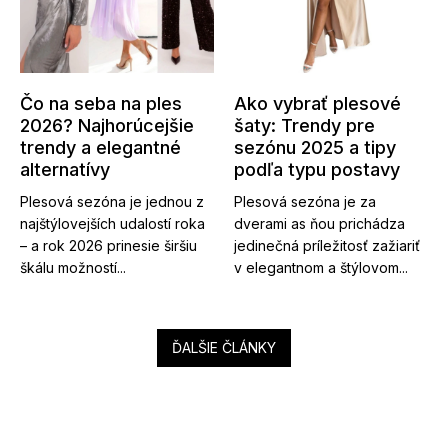
Čo na seba na ples
Ako vybrať plesové
2026? Najhorúcejšie
šaty: Trendy pre
trendy a elegantné
sezónu 2025 a tipy
alternatívy
podľa typu postavy
Plesová sezóna je jednou z
Plesová sezóna je za
najštýlovejších udalostí roka
dverami as ňou prichádza
– a rok 2026 prinesie širšiu
jedinečná príležitosť zažiariť
škálu možností...
v elegantnom a štýlovom...
ĎALŠIE ČLÁNKY