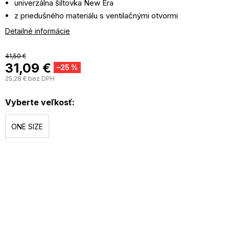
univerzálna šiltovka New Era
z priedušného materiálu s ventilačnými otvormi
ohnutý šilt chráni oči pred slnkom
Detailné informácie
Materiál: polyester
41,50 €
31,09 €
–25 %
25,28 € bez DPH
J
c
Vyberte veľkosť:
ONE SIZE