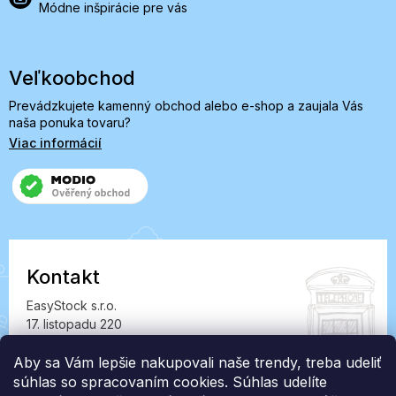
Módne inšpirácie pre vás
Veľkoobchod
Prevádzkujete kamenný obchod alebo e-shop a zaujala Vás
naša ponuka tovaru?
Viac informácií
Kontakt
EasyStock s.r.o.
17. listopadu 220
549 41 Červený Kostelec
Aby sa Vám lepšie nakupovali naše trendy, treba udeliť
IČ: 07727402, DIČ: CZ07727402
súhlas so spracovaním cookies. Súhlas udelíte