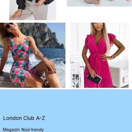
Z
á
p
ä
t
London Club A-Z
i
Magazín: Nosí trendy
e