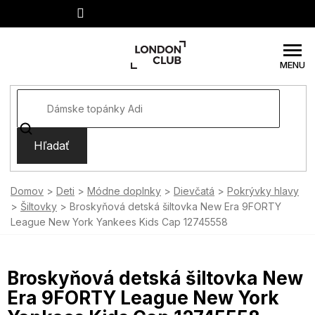
Prejsť
na
obsah
Hľadať
Domov
Deti
Módne doplnky
Dievčatá
Pokrývky hlavy
Šiltovky
Broskyňová detská šiltovka New Era 9FORTY
League New York Yankees Kids Cap 12745558
Broskyňová detská šiltovka New
Era 9FORTY League New York