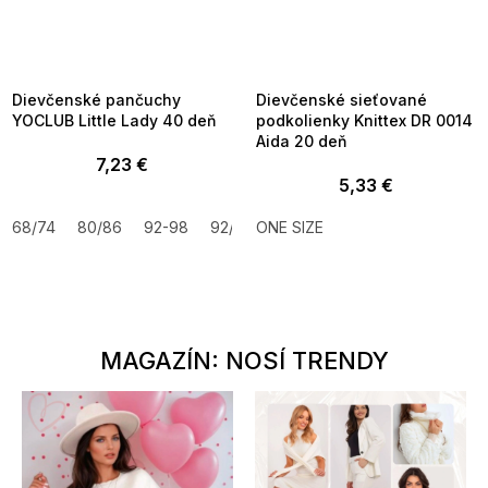
SUMMER SALE -35% ?
SUMMER SALE -35% ?
MMER35:35:EUR:P:f!2026-
G_SUMMER35:35:EUR:P:f!2026-
8-04-09:01,2026-08-10-
08-04-09:01,2026-08-10-
09:00
09:00
Dievčenské pančuchy
Dievčenské sieťované
YOCLUB Little Lady 40 deň
podkolienky Knittex DR 0014
Aida 20 deň
7,23 €
5,33 €
68/74
80/86
92-98
92/98
ONE SIZE
104/110
116/122
128/134
MAGAZÍN: NOSÍ TRENDY