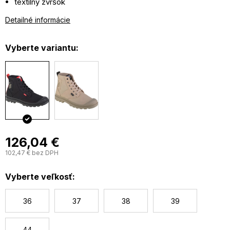
textilný zvršok
klasické šnurovanie
Detailné informácie
guľatá, pogumovaná špička chráni prsty
polstrovaná, pohodlná stielka
Vyberte variantu:
pevná medzipodrážka z
EVA
peny tlmí nárazy
gumová podošva so vzorom bráni sklzu
126,04 €
102,47 € bez DPH
J
c
Vyberte veľkosť:
36
37
38
39
44