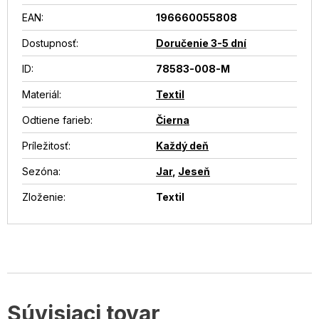
EAN
:
196660055808
Dostupnosť
:
Doručenie 3-5 dní
ID
:
78583-008-M
Materiál
:
Textil
Odtiene farieb
:
Čierna
Príležitosť
:
Každý deň
Sezóna
:
Jar
,
Jeseň
Zloženie
:
Textil
Súvisiaci tovar