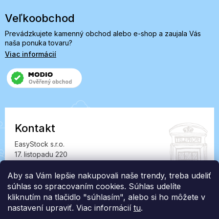
Veľkoobchod
Prevádzkujete kamenný obchod alebo e-shop a zaujala Vás
naša ponuka tovaru?
Viac informácií
Kontakt
EasyStock s.r.o.
17. listopadu 220
549 41 Červený Kostelec
IČ: 07727402, DIČ: CZ07727402
Aby sa Vám lepšie nakupovali naše trendy, treba udeliť
súhlas so spracovaním cookies. Súhlas udelíte
info@londonclub.sk
kliknutím na tlačidlo "súhlasím", alebo si ho môžete v
nastavení upraviť. Viac informácií
tu
.