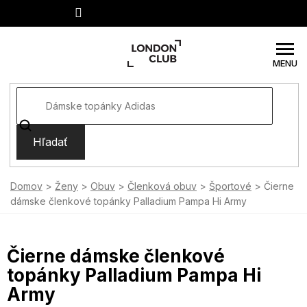
Prejsť
na
obsah
Hľadať
Domov
Ženy
Obuv
Členková obuv
Športové
Čierne
dámske členkové topánky Palladium Pampa Hi Army
Čierne dámske členkové
topánky Palladium Pampa Hi
Army