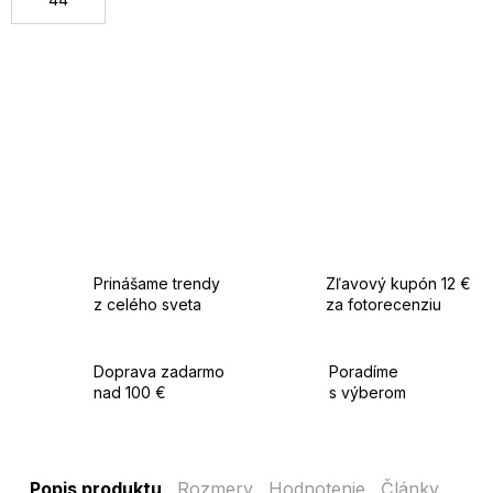
Prinášame trendy
Zľavový kupón 12 €
z celého sveta
za fotorecenziu
Doprava zadarmo
Poradíme
nad 100 €
s výberom
Popis produktu
Rozmery
Hodnotenie
Články