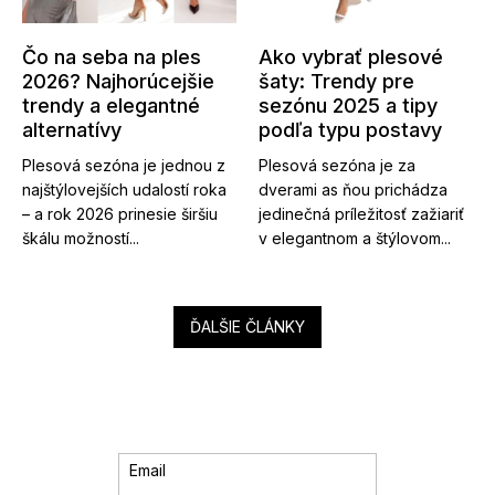
Čo na seba na ples
Ako vybrať plesové
2026? Najhorúcejšie
šaty: Trendy pre
trendy a elegantné
sezónu 2025 a tipy
alternatívy
podľa typu postavy
Plesová sezóna je jednou z
Plesová sezóna je za
najštýlovejších udalostí roka
dverami as ňou prichádza
– a rok 2026 prinesie širšiu
jedinečná príležitosť zažiariť
škálu možností...
v elegantnom a štýlovom...
ĎALŠIE ČLÁNKY
Email