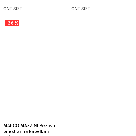
ONE SIZE
ONE SIZE
–36 %
SUMMER SALE -35% ?
MMER35:35:EUR:P:f!2026-
8-04-09:01,2026-08-10-
09:00
MARCO MAZZINI Béžová
priestranná kabelka z