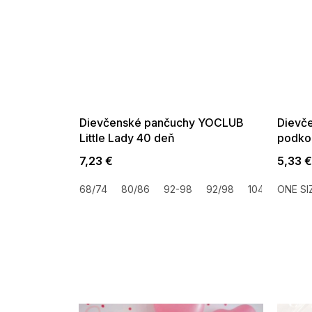
SUMMER SALE -35% ?
SUMMER 
G_SUMMER35:35:EUR:P:f!2026-
G_SUMMER35:
08-04-09:01,2026-08-10-
08-04-09:
09:00
Dievčenské pančuchy YOCLUB
Dievč
Little Lady 40 deň
podkol
20 de
7,23 €
5,33 
68/74
80/86
92-98
92/98
104/110
ONE SI
116