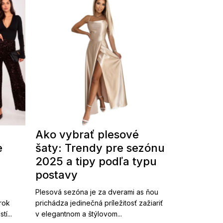
Ako vybrať plesové
e
šaty: Trendy pre sezónu
2025 a tipy podľa typu
postavy
Plesová sezóna je za dverami as ňou
 rok
prichádza jedinečná príležitosť zažiariť
í...
v elegantnom a štýlovom...