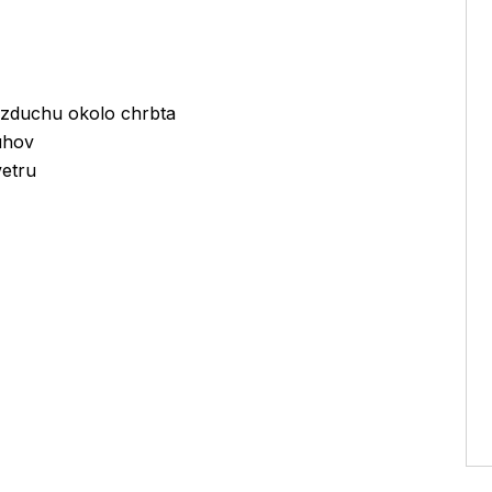
 vzduchu okolo chrbta
uhov
vetru