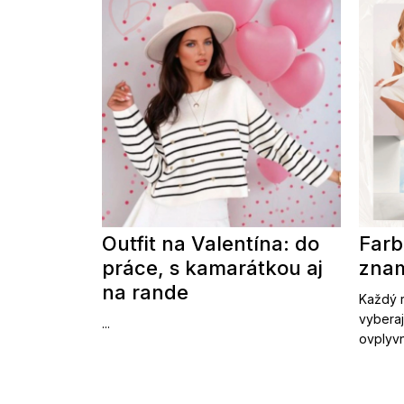
Outfit na Valentína: do
Farb
práce, s kamarátkou aj
znam
na rande
Každý r
vyberaj
...
ovplyvn