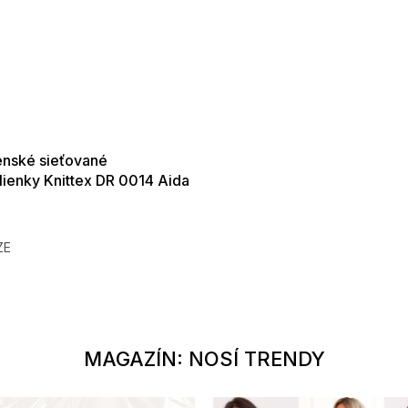
SALE -35% ?
35:EUR:P:f!2026-
01,2026-08-10-
09:00
enské sieťované
ienky Knittex DR 0014 Aida
ň
€
ZE
/122
128/134
140/146
152/158
104-110
152-158
116-122
MAGAZÍN: NOSÍ TRENDY