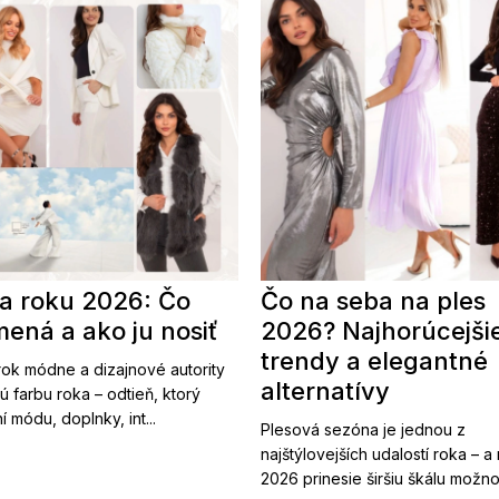
a roku 2026: Čo
Čo na seba na ples
ená a ako ju nosiť
2026? Najhorúcejši
trendy a elegantné
ok módne a dizajnové autority
alternatívy
ú farbu roka – odtieň, ktorý
í módu, doplnky, int...
Plesová sezóna je jednou z
najštýlovejších udalostí roka – a
2026 prinesie širšiu škálu možnost