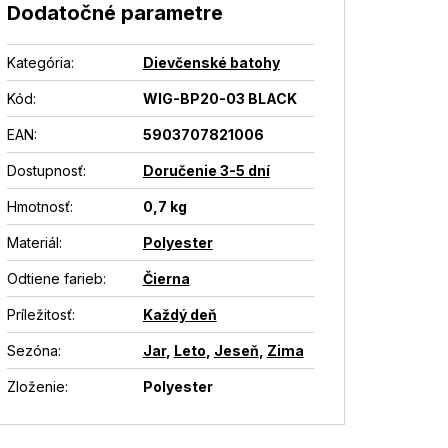
Dodatočné parametre
Kategória
:
Dievčenské batohy
Kód:
WIG-BP20-03 BLACK
EAN
:
5903707821006
Dostupnosť
:
Doručenie 3-5 dní
Hmotnosť
:
0,7 kg
Materiál
:
Polyester
Odtiene farieb
:
Čierna
Príležitosť
:
Každý deň
Sezóna
:
Jar
,
Leto
,
Jeseň
,
Zima
Zloženie
:
Polyester