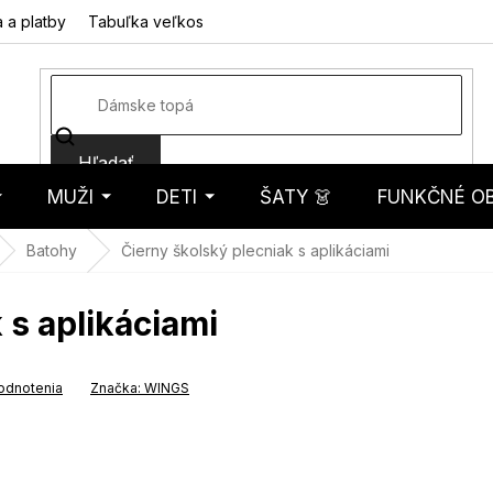
 a platby
Tabuľka veľkostí
Fotorecenzie
Hodnotenie obcho
Hľadať
MUŽI
DETI
ŠATY 👗
FUNKČNÉ OB
košík
Batohy
Čierny školský plecniak s aplikáciami
 s aplikáciami
odnotenia
Značka:
WINGS