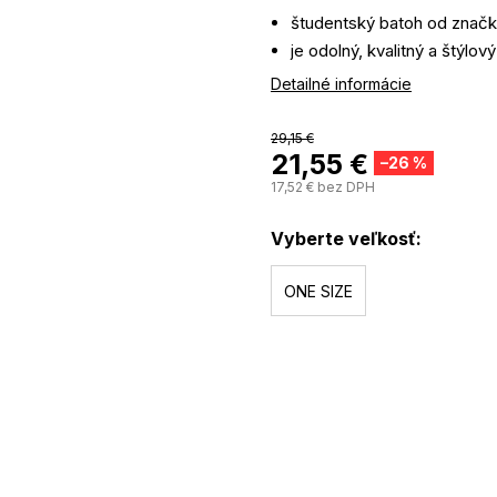
študentský batoh od znač
je odolný, kvalitný a štýlový
Air Comfort System zaisťuj
Detailné informácie
polstrovanie chrbta a ram
materiál odoláva poškodeni
29,15 €
21,55 €
–26 %
17,52 € bez DPH
Vyberte veľkosť:
ONE SIZE