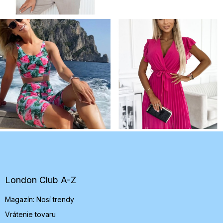
Z
á
p
ä
t
London Club A-Z
i
Magazín: Nosí trendy
e
Vrátenie tovaru