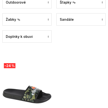
Outdoorové
Šľapky 👡
Žabky 🩴
Sandále
Doplnky k obuvi
V
–24 %
ý
p
i
s
p
r
o
d