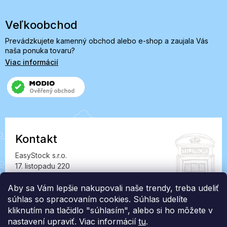
Veľkoobchod
Prevádzkujete kamenný obchod alebo e-shop a zaujala Vás
naša ponuka tovaru?
Viac informácií
Kontakt
EasyStock s.r.o.
17. listopadu 220
549 41 Červený Kostelec
Aby sa Vám lepšie nakupovali naše trendy, treba udeliť
IČ: 07727402, DIČ: CZ07727402
súhlas so spracovaním cookies. Súhlas udelíte
info@londonclub.sk
kliknutím na tlačidlo "súhlasím", alebo si ho môžete v
nastavení upraviť. Viac informácií
tu
.