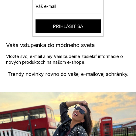
c
i
e
p
r
PRIHLÁSIŤ SA
v
k
y
Vaša vstupenka do módneho sveta
v
ý
Vložte svoj e-mail a my Vám budeme zasielať informácie o
p
nových produktoch na našom e-shope.
i
s
Trendy novinky rovno do vašej e-mailovej schránky.
u