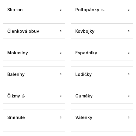
Slip-on
Poltopánky 👞
Členková obuv
Kovbojky
Mokasíny
Espadrilky
Baleríny
Lodičky
Čižmy 👢
Gumáky
Snehule
Válenky