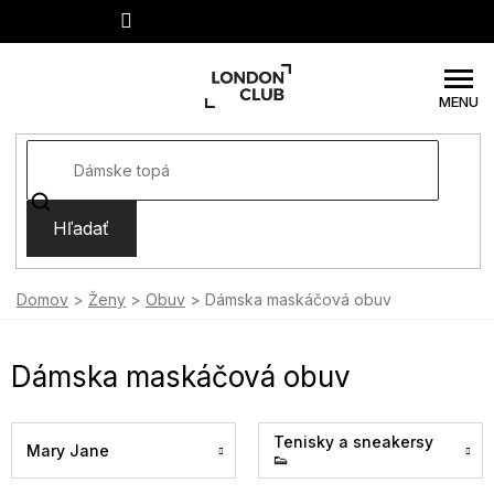
Prejsť
na
obsah
Hľadať
Domov
Ženy
Obuv
Dámska maskáčová obuv
Dámska maskáčová obuv
Tenisky a sneakersy
Mary Jane
👟