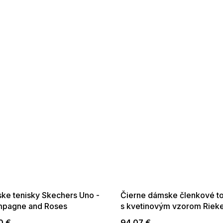
 SALE -35% ?
SUMMER SALE -35% ?
:35:EUR:P:f!2026-
G_SUMMER35:35:EUR:P:f!2026-
:01,2026-08-10-
08-04-09:01,2026-08-10-
09:00
09:00
ke tenisky Skechers Uno -
Čierne dámske členkové t
pagne and Roses
s kvetinovým vzorom Riek
Booties
0 €
94,07 €