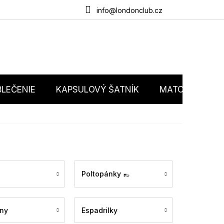
du
O nás
Obchodné podmienky
Podmienky ochrany osobný
info@londonclub.cz
LEČENIE
KAPSULOVÝ ŠATNÍK
MATCHY MATC
Poltopánky 👞
ny
Espadrilky