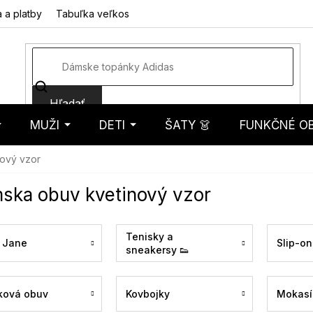
 a platby
Tabuľka veľkostí
Fotorecenzie
Hodnotenie obcho
Hľadať
MUŽI
DETI
ŠATY 👗
FUNKČNÉ OB
košík
ový vzor
ska obuv kvetinový vzor
Tenisky a
 Jane
Slip-on
sneakersy 👟
ková obuv
Kovbojky
Mokasí