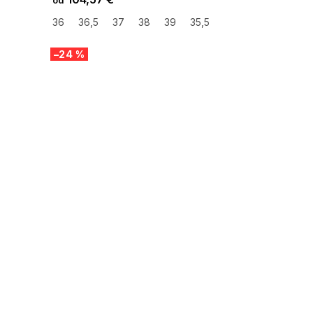
od
36
36,5
37
38
39
35,5
–24 %
SUMMER SALE -35% ?
G_SUMMER35:35:EUR:P:f!2026-