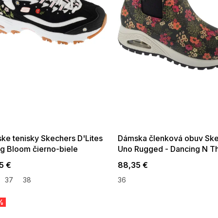
 SALE -35% ?
SUMMER SALE -35% ?
:35:EUR:P:f!2026-
G_SUMMER35:35:EUR:P:f!2026-
:01,2026-08-10-
08-04-09:01,2026-08-10-
09:00
09:00
ke tenisky Skechers D'Lites
Dámska členková obuv Sk
ng Bloom čierno-biele
Uno Rugged - Dancing N Th
čierne / kvetinové
5 €
88,35 €
37
38
36
%