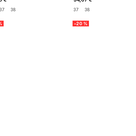
37
38
37
38
%
–20 %
 SALE -35% ?
SUMMER SALE -35% ?
:35:EUR:P:f!2026-
G_SUMMER35:35:EUR:P:f!2026-