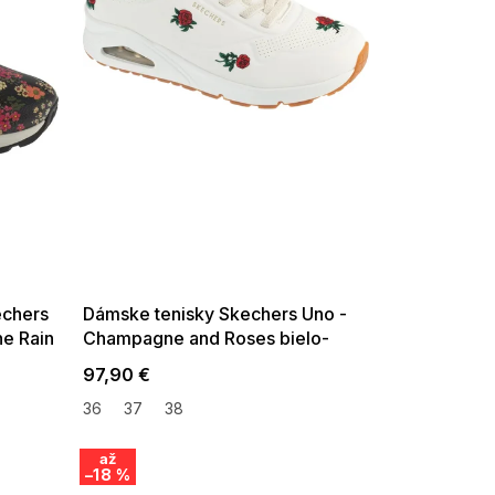
SUMMER SALE -35% ?
G_SUMMER35:35:EUR:P:f!2026-
08-04-09:01,2026-08-10-
09:00
echers
Dámske tenisky Skechers Uno -
e Rain
Champagne and Roses bielo-
červené
97,90 €
36
37
38
až
–18 %