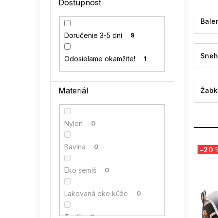
Dostupnosť
l
Baler
Doručenie 3-5 dní
9
Sneh
Odosielame okamžite!
1
Materiál
Žabk
Nylon
0
V
Bavlna
0
–20 
ý
p
Eko semiš
0
i
s
Lakovaná eko kůže
0
p
r
o
Textil
0