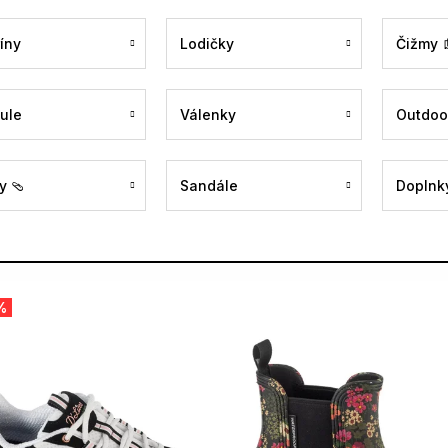
íny
Lodičky
Čižmy 
ule
Válenky
Outdoo
y 🩴
Sandále
Doplnky
%