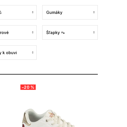

Gumáky
rové
Šľapky 👡
 k obuvi
–20 %