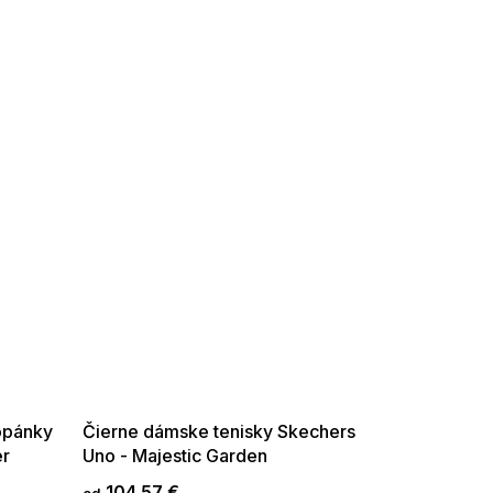
SUMMER SALE -35% ?
G_SUMMER35:35:EUR:P:f!2026-
08-04-09:01,2026-08-10-
09:00
opánky
Čierne dámske tenisky Skechers
er
Uno - Majestic Garden
104,57 €