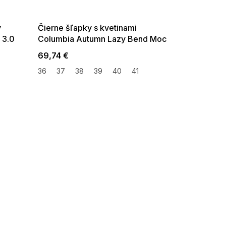
08-04-09:01,2026-08-10-
09:00
y
Čierne šľapky s kvetinami
 3.0
Columbia Autumn Lazy Bend Moc
Slippers
69,74 €
36
37
38
39
40
41