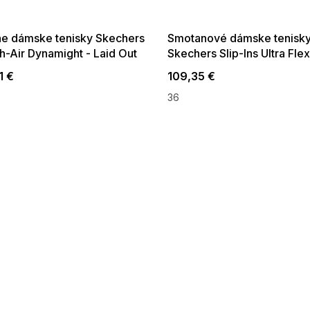
:01,2026-08-10-
08-04-09:01,2026-08-10-
09:00
09:00
ne dámske tenisky Skechers
Smotanové dámske tenisk
h-Air Dynamight - Laid Out
Skechers Slip-Ins Ultra Flex
New Wings
1 €
109,35 €
36
O
v
l
á
d
a
c
i
e
p
r
v
k
y