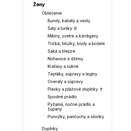
Syntetika / eko-semiš
Ženy
JOMA
0
42/43
0
Oblečenie
Pravá kůže / syntetika
0
Bundy, kabáty a vesty
KAPPA
0
43
0
Svršek: eko-semiš
0
Šaty a tuniky 👗
Mikiny, svetre a kardigany
KAPS
0
43 1/3
0
Textil / syntetika
0
Tričká, blúzky, body a košele
keen
0
Saká a blejzre
43,5
0
Svršek: syntetika / eko-
Nohavice a džínsy
0
semiš
Kesi
0
Kraťasy a sukne
44
0
Tepláky, súpravy a legíny
Syntetický materiál
LEE COOPER
0
0
(eva)
44,5
0
Overaly a súpravy
Plavky a plážové doplnky 👙
LEVI'S
0
Syntetika (eko kůže)
44 2/3
0
0
Spodné prádlo
Pyžamá, nočné prádlo a
LOTTO
0
župany
Syntetika (eko-kůže)
45
0
0
Ponožky, pančuchy a silonky
MERRELL
0
Textilie/eco kůže
45 1/3
0
0
Doplnky