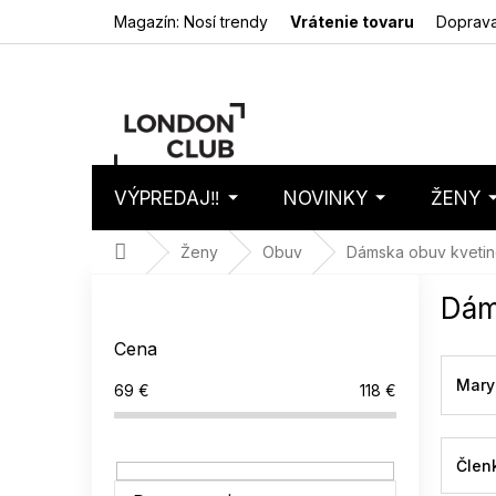
Prejsť
Magazín: Nosí trendy
Vrátenie tovaru
Doprava
na
obsah
VÝPREDAJ‼️
NOVINKY
ŽENY
Nákupný
Prázdny 
košík
Domov
Ženy
Obuv
Dámska obuv kvetin
B
Dám
o
č
Cena
n
ý
Mary
69
€
118
€
p
a
n
Člen
e