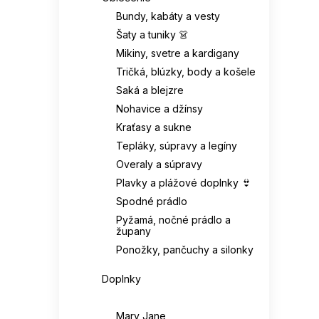
Pravá kůže / syntetika
Bundy, kabáty a vesty
KAPPA
0
43
21
Svršek: eko-semiš
0
Šaty a tuniky 👗
Mikiny, svetre a kardigany
KAPS
0
43 1/3
7
Textil / syntetika
0
Tričká, blúzky, body a košele
keen
0
Saká a blejzre
43,5
1
Svršek: syntetika / eko-
Nohavice a džínsy
0
semiš
Kesi
0
Kraťasy a sukne
44
31
Tepláky, súpravy a legíny
Syntetický materiál
LEE COOPER
0
0
(eva)
44,5
8
Overaly a súpravy
Plavky a plážové doplnky 👙
LEVI'S
0
Syntetika (eko kůže)
44 2/3
8
0
Spodné prádlo
Pyžamá, nočné prádlo a
LOTTO
0
župany
Syntetika (eko-kůže)
45
15
0
Ponožky, pančuchy a silonky
MERRELL
0
Textilie/eco kůže
45 1/3
7
0
Doplnky
MIZUNO
0
Obuv
Snytetickký materiál
45,5
4
0
Mary Jane