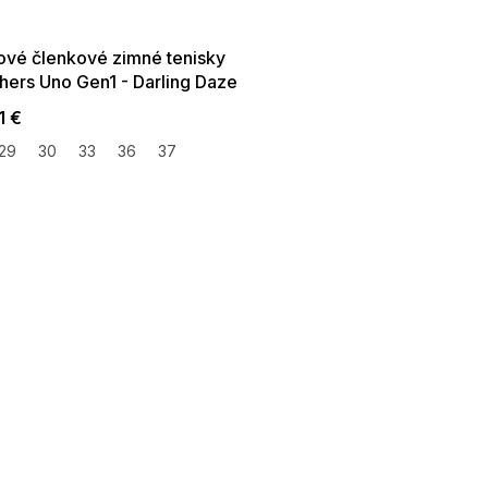
:01,2026-08-10-
09:00
ové členkové zimné tenisky
hers Uno Gen1 - Darling Daze
1 €
29
30
33
36
37
O
v
l
á
d
a
c
i
e
p
r
v
k
y