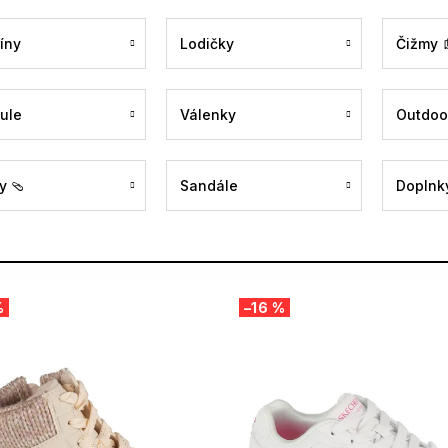
íny
Lodičky
Čižmy 
ule
Válenky
Outdoo
y 🩴
Sandále
Doplnky
%
–16 %