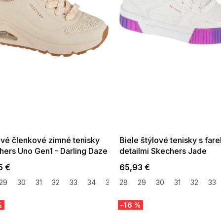
 SALE -35% ?
SUMMER SALE -35% ?
:35:EUR:P:f!2026-
G_SUMMER35:35:EUR:P:f!2026-
:01,2026-08-10-
08-04-09:01,2026-08-10-
09:00
09:00
vé členkové zimné tenisky
Biele štýlové tenisky s far
hers Uno Gen1 - Darling Daze
detailmi Skechers Jade
5 €
65,93 €
29
30
31
32
33
34
35
28
36
29
39,5
30
31
32
33
%
–16 %