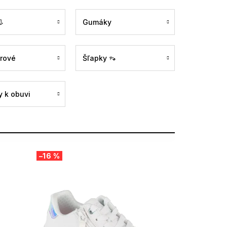

Gumáky
rové
Šľapky 👡
 k obuvi
–16 %