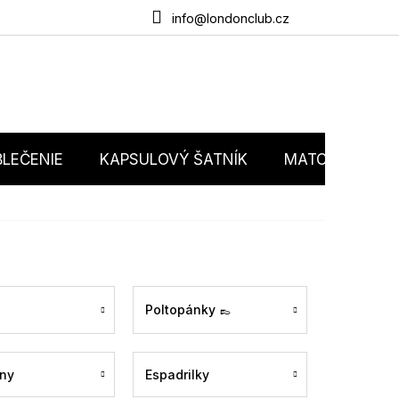
du
O nás
Obchodné podmienky
Podmienky ochrany osobný
info@londonclub.cz
LEČENIE
KAPSULOVÝ ŠATNÍK
MATCHY MATC
Poltopánky 👞
ny
Espadrilky