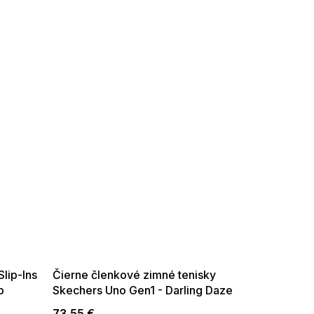
SUMMER SALE -35% ?
G_SUMMER35:35:EUR:P:f!2026-
08-04-09:01,2026-08-10-
09:00
lip-Ins
Čierne členkové zimné tenisky
p
Skechers Uno Gen1 - Darling Daze
73,55 €