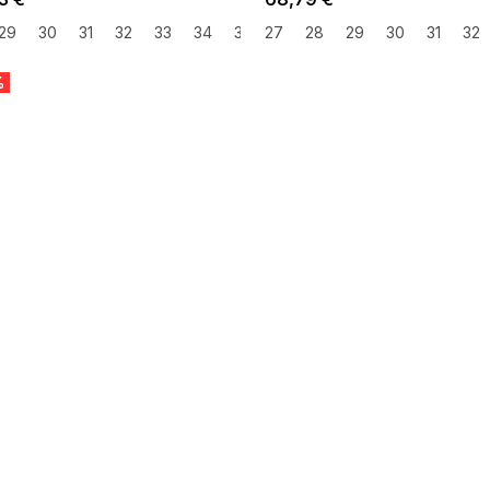
29
30
31
32
33
34
35
27
37
28
38
29
30
31
32
%
 SALE -35% ?
:35:EUR:P:f!2026-