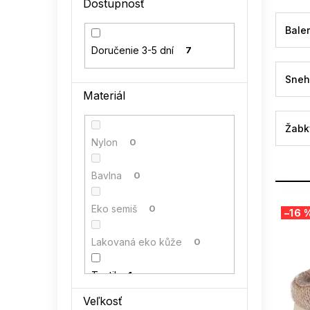
Dostupnosť
l
Baler
Doručenie 3-5 dní
7
Sneh
Materiál
Žabk
Nylon
0
Bavlna
0
V
Eko semiš
0
–16 
ý
p
Lakovaná eko kůže
0
i
s
Textil
1
p
r
Veľkosť
o
Semiš
0