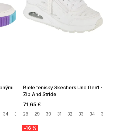
SUMMER SALE -35% ?
G_SUMMER35:35:EUR:P:f!2026-
08-04-09:01,2026-08-10-
09:00
ebnými
Biele tenisky Skechers Uno Gen1 -
Zip And Stride
71,65 €
34
35
28
37
29
38
30
31
32
33
34
35
36
37
3
–16 %