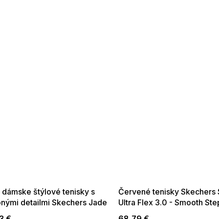
 SALE -35% ?
SUMMER SALE -35% ?
:35:EUR:P:f!2026-
G_SUMMER35:35:EUR:P:f!2026-
:01,2026-08-10-
08-04-09:01,2026-08-10-
09:00
09:00
 dámske štýlové tenisky s
Červené tenisky Skechers S
bnými detailmi Skechers Jade
Ultra Flex 3.0 - Smooth Ste
3 €
68,79 €