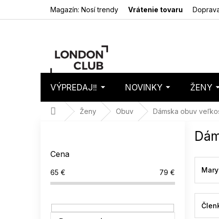
Prejsť
Magazín: Nosí trendy
Vrátenie tovaru
Doprava
na
obsah
VÝPREDAJ‼️
NOVINKY
ŽENY
Nákupný
Prázdny 
košík
Domov
Ženy
Obuv
Dámska obuv veľko
B
Dám
o
č
Cena
n
ý
Mary
65
€
79
€
p
a
n
Člen
e