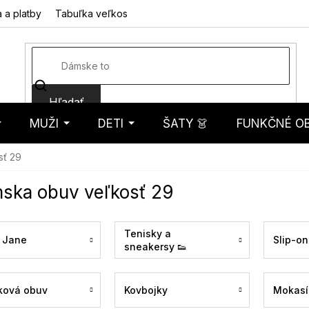
 a platby
Tabuľka veľkostí
Fotorecenzie
Hodnotenie obcho
Hľadať
MUŽI
DETI
ŠATY 👗
FUNKČNÉ OB
košík
sť 29
ska obuv veľkosť 29
Tenisky a
 Jane
Slip-on
sneakersy 👟
ková obuv
Kovbojky
Mokasí