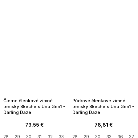
SUMMER SALE -35% ?
SUMMER SALE -35% ?
MMER35:35:EUR:P:f!2026-
G_SUMMER35:35:EUR:P:f!2026-
8-04-09:01,2026-08-10-
08-04-09:01,2026-08-10-
09:00
09:00
Čierne členkové zimné
Púdrové členkové zimné
tenisky Skechers Uno Gen1 -
tenisky Skechers Uno Gen1 -
Darling Daze
Darling Daze
73,55 €
78,81 €
28
29
30
31
32
33
34
28
35
29
36
30
37
33
38
36
37