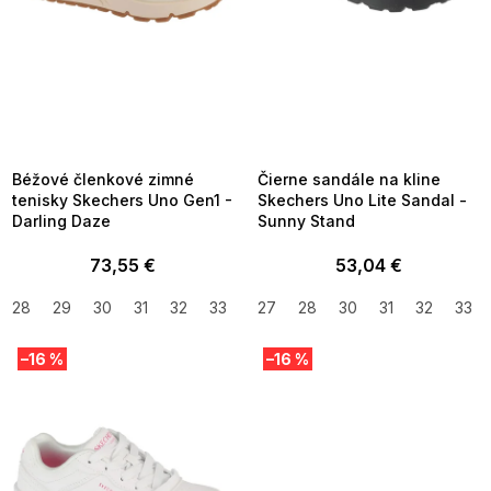
u
k
t
o
v
SUMMER SALE -35% ?
SUMMER SALE -35% ?
MMER35:35:EUR:P:f!2026-
G_SUMMER35:35:EUR:P:f!2026-
8-04-09:01,2026-08-10-
08-04-09:01,2026-08-10-
09:00
09:00
Béžové členkové zimné
Čierne sandále na kline
tenisky Skechers Uno Gen1 -
Skechers Uno Lite Sandal -
Darling Daze
Sunny Stand
73,55 €
53,04 €
28
29
30
31
32
33
34
27
35
28
36
30
39,5
31
32
33
–16 %
–16 %