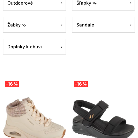
Outdoorové
Šľapky 👡
Žabky 🩴
Sandále
Doplnky k obuvi
V
–16 %
–16 %
ý
p
i
s
p
r
o
d