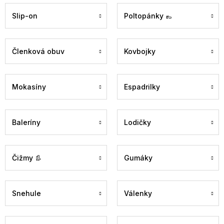
Slip-on
Poltopánky 👞
Členková obuv
Kovbojky
Mokasíny
Espadrilky
Baleríny
Lodičky
Čižmy 👢
Gumáky
Snehule
Válenky