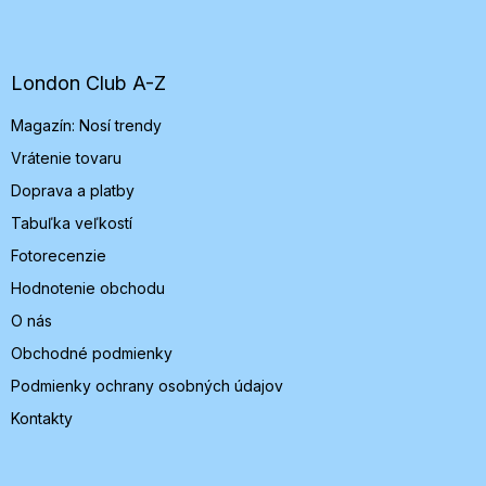
á
p
ä
t
London Club A-Z
i
Magazín: Nosí trendy
e
Vrátenie tovaru
Doprava a platby
Tabuľka veľkostí
Fotorecenzie
Hodnotenie obchodu
O nás
Obchodné podmienky
Podmienky ochrany osobných údajov
Kontakty