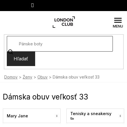
Prejsť
na
obsah
Hľadať
Domov
Ženy
Obuv
Dámska obuv veľkosť 33
Dámska obuv veľkosť 33
Tenisky a sneakersy
Mary Jane
👟