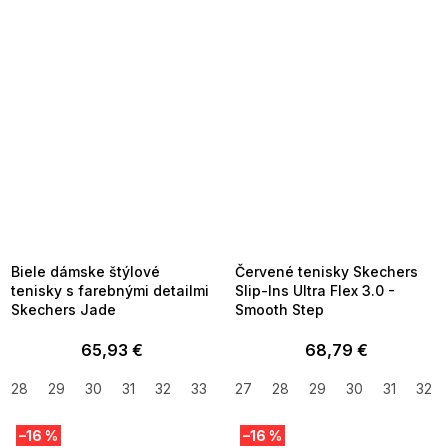
SUMMER SALE -35% ?
SUMMER SALE -35% ?
MMER35:35:EUR:P:f!2026-
G_SUMMER35:35:EUR:P:f!2026-
8-04-09:01,2026-08-10-
08-04-09:01,2026-08-10-
09:00
09:00
Biele dámske štýlové
Červené tenisky Skechers
tenisky s farebnými detailmi
Slip-Ins Ultra Flex 3.0 -
Skechers Jade
Smooth Step
65,93 €
68,79 €
28
29
30
31
32
33
34
27
35
28
37
29
38
30
31
32
–16 %
–16 %