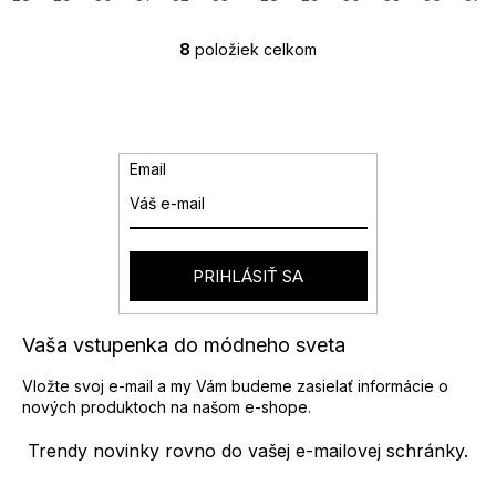
8
položiek celkom
O
v
l
á
d
a
Email
c
i
e
p
r
PRIHLÁSIŤ SA
v
k
y
Vaša vstupenka do módneho sveta
v
ý
Vložte svoj e-mail a my Vám budeme zasielať informácie o
p
nových produktoch na našom e-shope.
i
s
Trendy novinky rovno do vašej e-mailovej schránky.
u