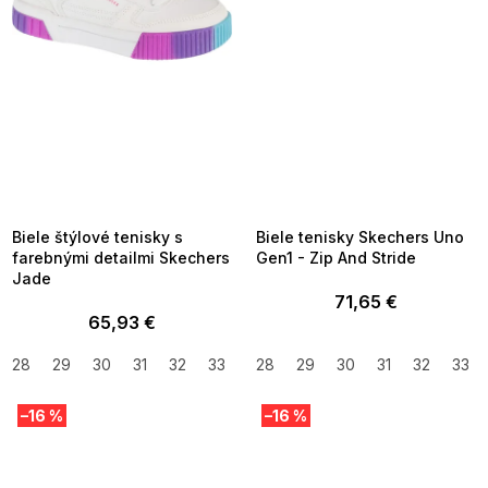
SUMMER SALE -35% ?
SUMMER SALE -35% ?
MMER35:35:EUR:P:f!2026-
G_SUMMER35:35:EUR:P:f!2026-
8-04-09:01,2026-08-10-
08-04-09:01,2026-08-10-
09:00
09:00
Biele štýlové tenisky s
Biele tenisky Skechers Uno
farebnými detailmi Skechers
Gen1 - Zip And Stride
Jade
71,65 €
65,93 €
28
29
30
31
32
33
34
28
35
29
37
30
38
31
32
33
–16 %
–16 %