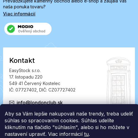
Prevádzkujete kamenný obchod alebo e-shop a zaujala Vás
naša ponuka tovaru?
Viac informácií
Kontakt
EasyStock s.r.o.
17. listopadu 220
549 41 Červený Kostelec
IČ: 07727402, DIČ: CZ07727402
info@londonclub.sk
Aby sa Vám lepšie nakupovali naše trendy, treba udeliť
súhlas so spracovaním cookies. Súhlas udelíte
kliknutím na tlačidlo "súhlasím", alebo si ho môžete v
nastavení upraviť. Viac informácií
tu
.