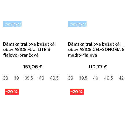
Novinka
SUMMER SALE -35% ?
Novinka
SUMMER SALE -35% ?
G_SUMMER35:35:EUR:P:f!2026-
G_SUMMER35:35:EUR:P:f!2026
08-04-09:01,2026-08-10-
08-04-09:01,2026-08-10-
09:00
09:00
Dámska trailová bežecká
Dámska trailová bežecká
obuv ASICS FUJI LITE 6
obuv ASICS GEL-SONOMA 8
fialovo-oranžová
modro-fialová
157,06 €
110,77 €
38
39
39,5
40
40,5
42
39
41,5
39,5
40
40,5
42
–20 %
–20 %