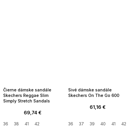
SUMMER SALE -35% ?
SUMMER SALE -35% ?
MMER35:35:EUR:P:f!2026-
G_SUMMER35:35:EUR:P:f!2026-
8-04-09:01,2026-08-10-
08-04-09:01,2026-08-10-
09:00
09:00
Čierne dámske sandále
Sivé dámske sandále
Skechers Reggae Slim
Skechers On The Go 600
Simply Stretch Sandals
61,16 €
69,74 €
36
38
41
42
36
37
39
40
41
42