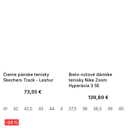
SUMMER SALE -35% ?
SUMMER SALE -35% ?
MMER35:35:EUR:P:f!2026-
G_SUMMER35:35:EUR:P:f!2026-
8-04-09:01,2026-08-10-
08-04-09:01,2026-08-10-
09:00
09:00
Čierne pánske tenisky
Bielo-ružové dámske
Skechers Track - Leshur
tenisky Nike Zoom
Hyperácia 3 SE
73,55 €
139,89 €
41
42
42,5
43
44
45
37,5
45,5
38
41,5
38,5
47,5
39
48,5
40
–20 %