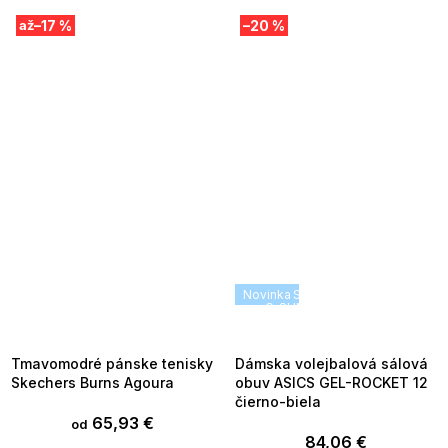
–17 %
–20 %
až
SUMMER SALE -35% ?
Novinka
SUMMER SALE -35% ?
MMER35:35:EUR:P:f!2026-
G_SUMMER35:35:EUR:P:f!2026
8-04-09:01,2026-08-10-
08-04-09:01,2026-08-10-
09:00
09:00
Tmavomodré pánske tenisky
Dámska volejbalová sálová
Skechers Burns Agoura
obuv ASICS GEL-ROCKET 12
čierno-biela
65,93 €
od
84,06 €