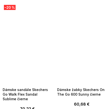
–20 %
SUMMER SALE -35% ?
SUMMER SALE -35% ?
MMER35:35:EUR:P:f!2026-
G_SUMMER35:35:EUR:P:f!2026-
8-04-09:01,2026-08-10-
08-04-09:01,2026-08-10-
09:00
09:00
Dámske sandále Skechers
Dámske žabky Skechers On
Go Walk Flex Sandal
The Go 600 Sunny čierne
Sublime čierne
60,68 €
70,22 €