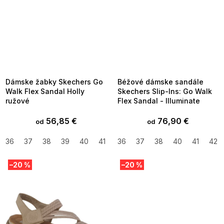
u
k
t
o
v
SUMMER SALE -35% ?
SUMMER SALE -35% ?
MMER35:35:EUR:P:f!2026-
G_SUMMER35:35:EUR:P:f!2026-
8-04-09:01,2026-08-10-
08-04-09:01,2026-08-10-
09:00
09:00
Dámske žabky Skechers Go
Béžové dámske sandále
Walk Flex Sandal Holly
Skechers Slip-Ins: Go Walk
ružové
Flex Sandal - Illuminate
56,85 €
76,90 €
od
od
36
37
38
39
40
41
42
36
37
38
40
41
42
–20 %
–20 %