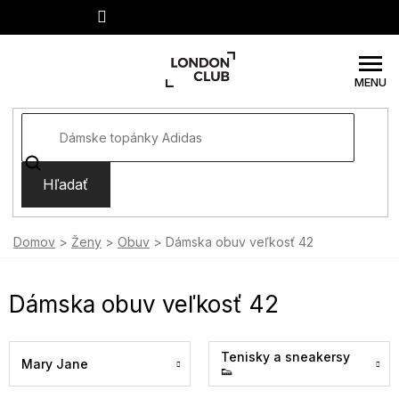
Prejsť
na
obsah
Hľadať
Domov
Ženy
Obuv
Dámska obuv veľkosť 42
Dámska obuv veľkosť 42
Tenisky a sneakersy
Mary Jane
👟