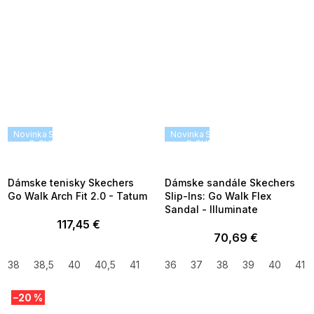
Novinka
SUMMER SALE -35% ?
Novinka
SUMMER SALE -35% ?
G_SUMMER35:35:EUR:P:f!2026-
G_SUMMER35:35:EUR:P:f!2026
08-04-09:01,2026-08-10-
08-04-09:01,2026-08-10-
09:00
09:00
Dámske tenisky Skechers
Dámske sandále Skechers
Go Walk Arch Fit 2.0 - Tatum
Slip-Ins: Go Walk Flex
Sandal - Illuminate
117,45 €
70,69 €
38
38,5
40
40,5
41
42
36
37
38
39
40
41
–20 %