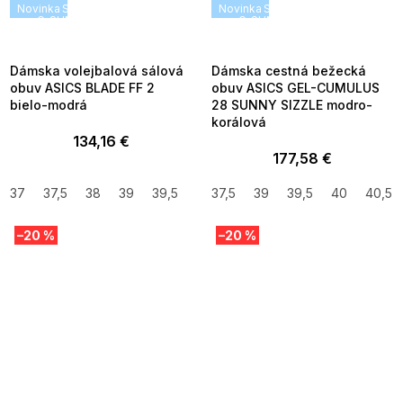
Novinka
SUMMER SALE -35% ?
Novinka
SUMMER SALE -35% ?
G_SUMMER35:35:EUR:P:f!2026-
G_SUMMER35:35:EUR:P:f!2026
08-04-09:01,2026-08-10-
08-04-09:01,2026-08-10-
09:00
09:00
Dámska volejbalová sálová
Dámska cestná bežecká
obuv ASICS BLADE FF 2
obuv ASICS GEL-CUMULUS
bielo-modrá
28 SUNNY SIZZLE modro-
korálová
134,16 €
177,58 €
37
37,5
38
39
39,5
40
37,5
40,5
39
42
39,5
42,5
40
41,5
40,5
–20 %
–20 %