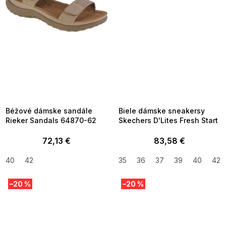
SUMMER SALE -35% ?
SUMMER SALE -35% ?
MMER35:35:EUR:P:f!2026-
G_SUMMER35:35:EUR:P:f!2026-
8-04-09:01,2026-08-10-
08-04-09:01,2026-08-10-
09:00
09:00
Béžové dámske sandále
Biele dámske sneakersy
Rieker Sandals 64870-62
Skechers D'Lites Fresh Start
72,13 €
83,58 €
40
42
35
36
37
39
40
42
–20 %
–20 %