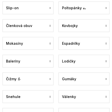
Slip-on
Poltopánky 👞
Členková obuv
Kovbojky
Mokasíny
Espadrilky
Baleríny
Lodičky
Čižmy 👢
Gumáky
Snehule
Válenky