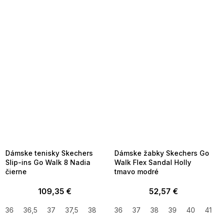
SUMMER SALE -35% ?
SUMMER SALE -35% ?
MMER35:35:EUR:P:f!2026-
G_SUMMER35:35:EUR:P:f!2026-
8-04-09:01,2026-08-10-
08-04-09:01,2026-08-10-
09:00
09:00
Dámske tenisky Skechers
Dámske žabky Skechers Go
Slip-ins Go Walk 8 Nadia
Walk Flex Sandal Holly
čierne
tmavo modré
109,35 €
52,57 €
36
36,5
37
37,5
38
38,5
36
39
37
39,5
38
39
40
40
40,5
41
4