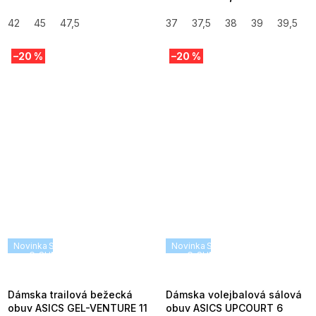
42
45
47,5
37
37,5
38
39
39,5
–20 %
–20 %
Novinka
SUMMER SALE -35% ?
Novinka
SUMMER SALE -35% ?
G_SUMMER35:35:EUR:P:f!2026-
G_SUMMER35:35:EUR:P:f!2026
08-04-09:01,2026-08-10-
08-04-09:01,2026-08-10-
09:00
09:00
Dámska trailová bežecká
Dámska volejbalová sálová
obuv ASICS GEL-VENTURE 11
obuv ASICS UPCOURT 6