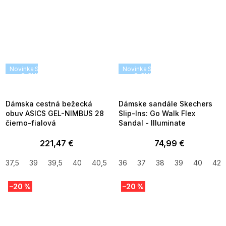
Novinka
SUMMER SALE -35% ?
Novinka
SUMMER SALE -35% ?
G_SUMMER35:35:EUR:P:f!2026-
G_SUMMER35:35:EUR:P:f!2026
08-04-09:01,2026-08-10-
08-04-09:01,2026-08-10-
09:00
09:00
Dámska cestná bežecká
Dámske sandále Skechers
obuv ASICS GEL-NIMBUS 28
Slip-Ins: Go Walk Flex
čierno-fialová
Sandal - Illuminate
221,47 €
74,99 €
37,5
39
39,5
40
40,5
42
36
37
38
39
40
42
–20 %
–20 %