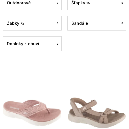
Outdoorové
Šľapky 👡
Žabky 🩴
Sandále
Doplnky k obuvi
V
ý
p
i
s
p
r
o
d