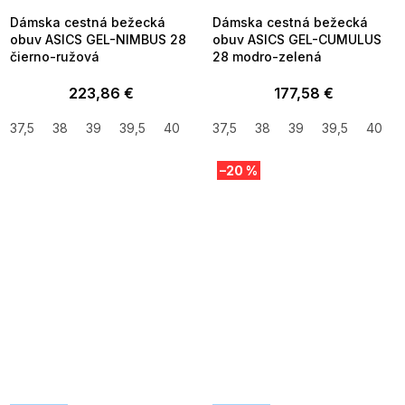
Dámska cestná bežecká
Dámska cestná bežecká
obuv ASICS GEL-NIMBUS 28
obuv ASICS GEL-CUMULUS
čierno-ružová
28 modro-zelená
223,86 €
177,58 €
37,5
38
39
39,5
40
40,5
37,5
42
38
41,5
39
39,5
40
–20 %