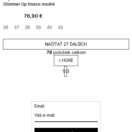
Glimmer Up tmavo modré
76,90 €
36
37
38
39
40
42
NAČÍTAŤ 27 ĎALŠÍCH
78
položiek celkom
O
HORE
v
S
l
1
3
t
á
r
d
á
a
n
k
c
o
i
v
e
Email
a
p
n
r
i
v
e
k