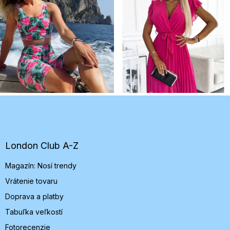
Z
á
p
ä
t
London Club A-Z
i
Magazín: Nosí trendy
e
Vrátenie tovaru
Doprava a platby
Tabuľka veľkostí
Fotorecenzie