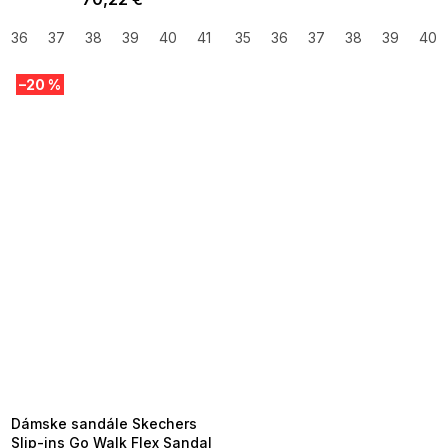
36
37
38
39
40
41
42
35
36
37
38
39
40
–20 %
SUMMER SALE -35% ?
MMER35:35:EUR:P:f!2026-
8-04-09:01,2026-08-10-
09:00
Dámske sandále Skechers
Slip-ins Go Walk Flex Sandal