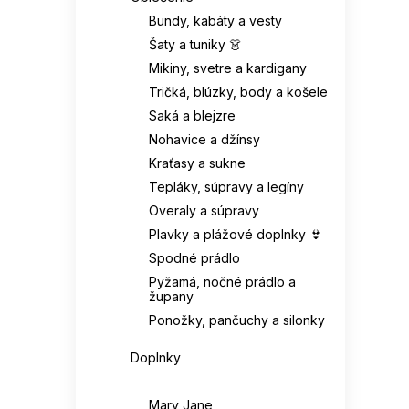
Pravá kůže / syntetika
Bundy, kabáty a vesty
KAPPA
0
43
21
Svršek: eko-semiš
0
Šaty a tuniky 👗
Mikiny, svetre a kardigany
KAPS
0
43 1/3
7
Textil / syntetika
0
Tričká, blúzky, body a košele
keen
0
Saká a blejzre
43,5
1
Svršek: syntetika / eko-
Nohavice a džínsy
0
semiš
Kesi
0
Kraťasy a sukne
44
31
Tepláky, súpravy a legíny
Syntetický materiál
LEE COOPER
0
0
(eva)
44,5
8
Overaly a súpravy
Plavky a plážové doplnky 👙
LEVI'S
0
Syntetika (eko kůže)
44 2/3
8
0
Spodné prádlo
Pyžamá, nočné prádlo a
LOTTO
0
župany
Syntetika (eko-kůže)
45
16
0
Ponožky, pančuchy a silonky
MERRELL
0
Textilie/eco kůže
45 1/3
7
0
Doplnky
MIZUNO
0
Obuv
Snytetickký materiál
45,5
4
0
Mary Jane