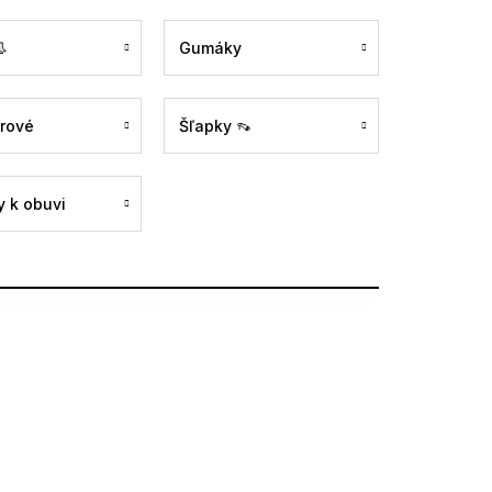

Gumáky
rové
Šľapky 👡
 k obuvi