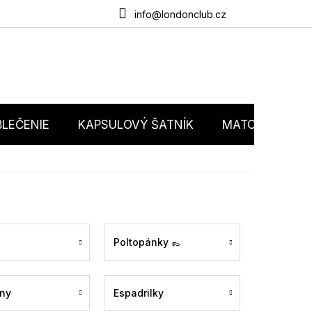
du
O nás
Obchodné podmienky
Podmienky ochrany osobný
info@londonclub.cz
LEČENIE
KAPSULOVÝ ŠATNÍK
MATCHY MATC
Poltopánky 👞
ny
Espadrilky