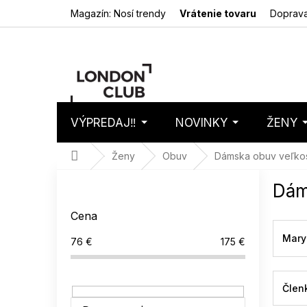
Prejsť
Magazín: Nosí trendy
Vrátenie tovaru
Doprava
na
obsah
VÝPREDAJ‼️
NOVINKY
ŽENY
Nákupný
Prázdny 
košík
Domov
Ženy
Obuv
Dámska obuv veľkos
B
Dám
o
č
Cena
n
ý
Mary
76
€
175
€
p
a
n
Člen
e