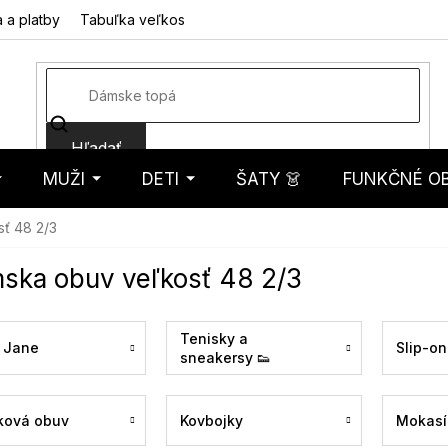
 a platby
Tabuľka veľkostí
Fotorecenzie
Hodnotenie obcho
Hľadať
MUŽI
DETI
ŠATY 👗
FUNKČNÉ OB
košík
ť 48 2/3
ska obuv veľkosť 48 2/3
Tenisky a
 Jane
Slip-on
sneakersy 👟
ková obuv
Kovbojky
Mokasí