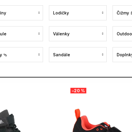
íny
Lodičky
Čižmy 
ule
Válenky
Outdoo
y 🩴
Sandále
Doplnky
–20 %