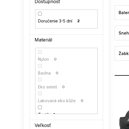
Dostupnosť
l
Baler
Doručenie 3-5 dní
2
Sneh
Materiál
Žabk
Nylon
0
Bavlna
0
V
Eko semiš
0
ý
p
Lakovaná eko kůže
0
i
s
Textil
1
p
r
Veľkosť
o
Semiš
0