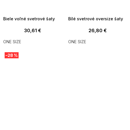
MMER35:35:EUR:P:f!2026-
G_SUMMER35:35:EUR:P:f!2026-
8-04-09:01,2026-08-10-
08-04-09:01,2026-08-10-
09:00
09:00
Biele voľné svetrové šaty
Bílé svetrové oversize šaty
30,61 €
26,80 €
ONE SIZE
ONE SIZE
–28 %