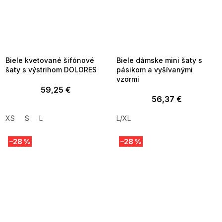
SUMMER SALE -35% ?
SUMMER SALE -35% ?
MMER35:35:EUR:P:f!2026-
G_SUMMER35:35:EUR:P:f!2026-
8-04-09:01,2026-08-10-
08-04-09:01,2026-08-10-
09:00
09:00
Biele kvetované šifónové
Biele dámske mini šaty s
šaty s výstrihom DOLORES
pásikom a vyšívanými
vzormi
59,25 €
56,37 €
XS
S
L
L/XL
–28 %
–28 %