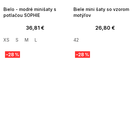
Bielo - modré minišaty s
Biele mini šaty so vzorom
potlačou SOPHIE
motýľov
36,81 €
26,80 €
XS
S
M
L
42
–28 %
–28 %
SUMMER SALE -35% ?
SUMMER SALE -35% ?