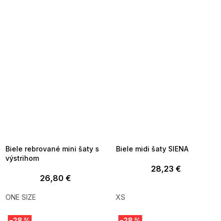
SUMMER SALE -35% ?
SUMMER SALE -35% ?
MMER35:35:EUR:P:f!2026-
G_SUMMER35:35:EUR:P:f!2026-
8-04-09:01,2026-08-10-
08-04-09:01,2026-08-10-
09:00
09:00
Biele rebrované mini šaty s
Biele midi šaty SIENA
výstrihom
28,23 €
26,80 €
ONE SIZE
XS
–28 %
–28 %