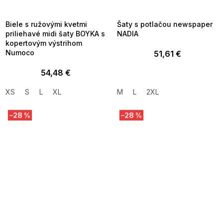
8-04-09:01,2026-08-10-
08-04-09:01,2026-08-10-
09:00
09:00
Biele s ružovými kvetmi
Šaty s potlačou newspaper
priliehavé midi šaty BOYKA s
NADIA
kopertovým výstrihom
Numoco
51,61 €
54,48 €
XS
S
L
XL
M
L
2XL
–28 %
–28 %