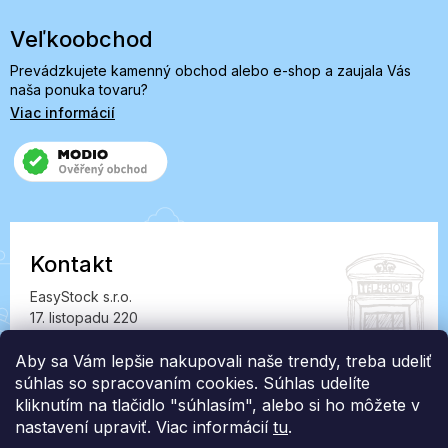
Veľkoobchod
Prevádzkujete kamenný obchod alebo e-shop a zaujala Vás
naša ponuka tovaru?
Viac informácií
Kontakt
EasyStock s.r.o.
17. listopadu 220
549 41 Červený Kostelec
IČ: 07727402, DIČ: CZ07727402
Aby sa Vám lepšie nakupovali naše trendy, treba udeliť
súhlas so spracovaním cookies. Súhlas udelíte
info@londonclub.sk
kliknutím na tlačidlo "súhlasím", alebo si ho môžete v
nastavení upraviť. Viac informácií
tu
.