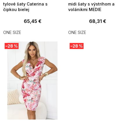
tylové šaty Caterina s
midi šaty s výstrihom a
čipkou bielej
volánikmi MEDIE
65,45 €
68,31 €
ONE SIZE
ONE SIZE
–28 %
–28 %
SUMMER SALE -35% ?
SUMMER SALE -35% ?
MMER35:35:EUR:P:f!2026-
G_SUMMER35:35:EUR:P:f!2026-