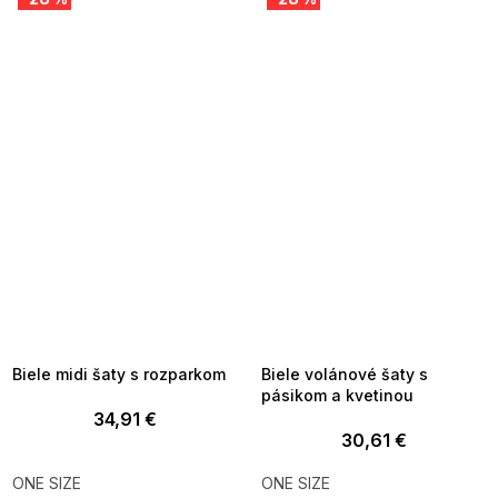
SUMMER SALE -35% ?
SUMMER SALE -35% ?
MMER35:35:EUR:P:f!2026-
G_SUMMER35:35:EUR:P:f!2026-
8-04-09:01,2026-08-10-
08-04-09:01,2026-08-10-
09:00
09:00
Biele midi šaty s rozparkom
Biele volánové šaty s
pásikom a kvetinou
34,91 €
30,61 €
ONE SIZE
ONE SIZE