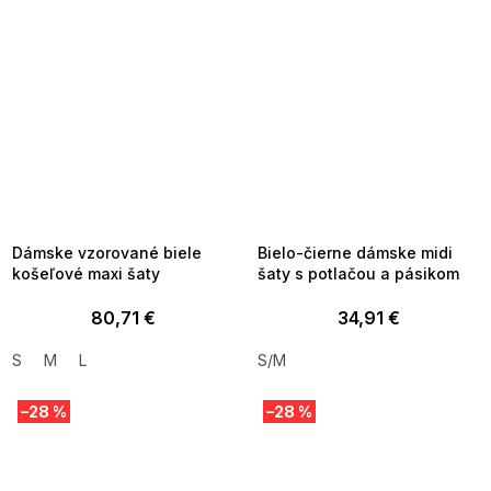
SUMMER SALE -35% ?
SUMMER SALE -35% ?
MMER35:35:EUR:P:f!2026-
G_SUMMER35:35:EUR:P:f!2026-
8-04-09:01,2026-08-10-
08-04-09:01,2026-08-10-
09:00
09:00
Dámske vzorované biele
Bielo-čierne dámske midi
košeľové maxi šaty
šaty s potlačou a pásikom
80,71 €
34,91 €
S
M
L
S/M
–28 %
–28 %