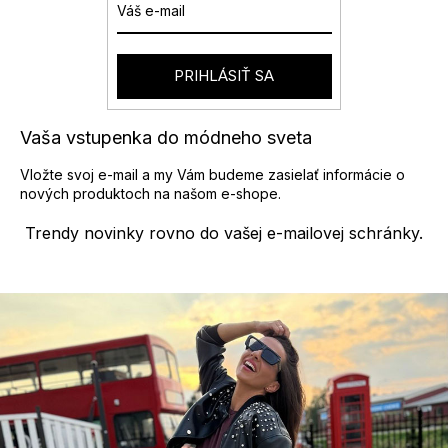
n
r
i
v
e
k
y
PRIHLÁSIŤ SA
v
ý
p
Vaša vstupenka do módneho sveta
i
s
Vložte svoj e-mail a my Vám budeme zasielať informácie o
u
nových produktoch na našom e-shope.
Trendy novinky rovno do vašej e-mailovej schránky.