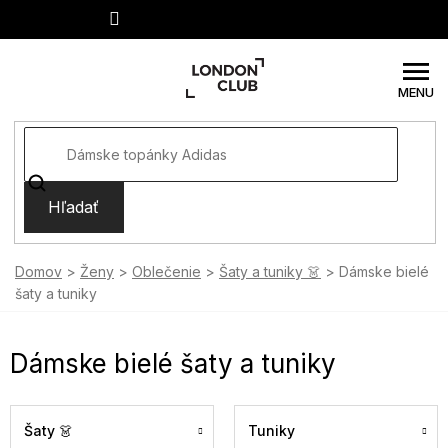
Prejsť
na
obsah
Hľadať
Domov
Ženy
Oblečenie
Šaty a tuniky 👗
Dámske bielé
šaty a tuniky
Dámske bielé šaty a tuniky
Šaty 👗
Tuniky