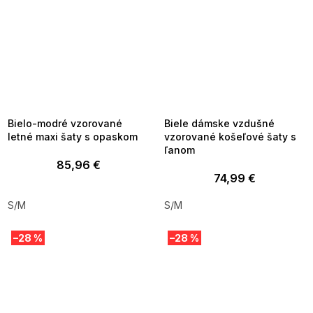
SUMMER SALE -35% ?
SUMMER SALE -35% ?
MMER35:35:EUR:P:f!2026-
G_SUMMER35:35:EUR:P:f!2026-
8-04-09:01,2026-08-10-
08-04-09:01,2026-08-10-
09:00
09:00
Bielo-modré vzorované
Biele dámske vzdušné
letné maxi šaty s opaskom
vzorované košeľové šaty s
ľanom
85,96 €
74,99 €
S/M
S/M
–28 %
–28 %