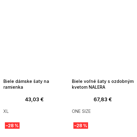
SUMMER SALE -35% ?
SUMMER SALE -35% ?
MMER35:35:EUR:P:f!2026-
G_SUMMER35:35:EUR:P:f!2026-
8-04-09:01,2026-08-10-
08-04-09:01,2026-08-10-
09:00
09:00
Biele dámske šaty na
Biele voľné šaty s ozdobným
ramienka
kvetom NALERA
43,03 €
67,83 €
XL
ONE SIZE
–28 %
–28 %