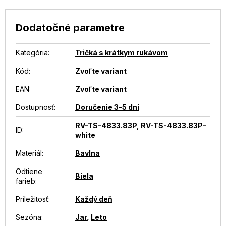
Dodatočné parametre
Kategória
:
Tričká s krátkym rukávom
Kód:
Zvoľte variant
EAN
:
Zvoľte variant
Dostupnosť
:
Doručenie 3-5 dní
RV-TS-4833.83P, RV-TS-4833.83P-
ID
:
white
Materiál
:
Bavlna
Odtiene
Biela
farieb
:
Príležitosť
:
Každý deň
Sezóna
:
Jar
,
Leto