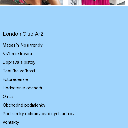
Z
á
p
ä
t
London Club A-Z
i
Magazín: Nosí trendy
e
Vrátenie tovaru
Doprava a platby
Tabuľka veľkostí
Fotorecenzie
Hodnotenie obchodu
O nás
Obchodné podmienky
Podmienky ochrany osobných údajov
Kontakty