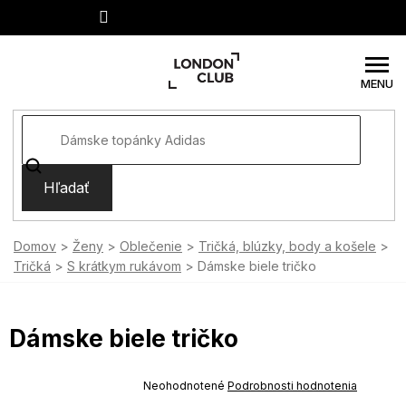
Prejsť
na
obsah
Hľadať
Domov
Ženy
Oblečenie
Tričká, blúzky, body a košele
Tričká
S krátkym rukávom
Dámske biele tričko
Dámske biele tričko
SUMMER SALE -35% ?
MMER35:35:EUR:P:f!2026-
Priemerné
Neohodnotené
Podrobnosti hodnotenia
-04-09:01,2026-08-10-
hodnotenie
09:00