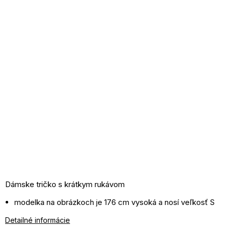
Dámske tričko s krátkym rukávom
modelka na obrázkoch je 176 cm vysoká a nosí veľkosť S
materiál: 90% bavlna, 10% elastan
Detailné informácie
pranie v práčke pri 30°C