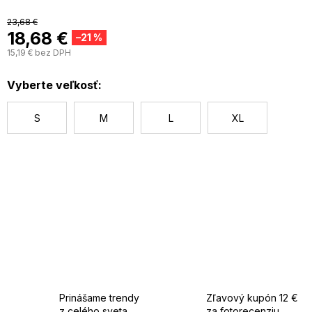
23,68 €
18,68 €
–21 %
15,19 € bez DPH
J
c
Vyberte veľkosť:
S
M
L
XL
Prinášame trendy
Zľavový kupón 12 €
z celého sveta
za fotorecenziu