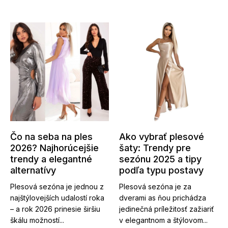
Čo na seba na ples
Ako vybrať plesové
2026? Najhorúcejšie
šaty: Trendy pre
trendy a elegantné
sezónu 2025 a tipy
alternatívy
podľa typu postavy
Plesová sezóna je jednou z
Plesová sezóna je za
najštýlovejších udalostí roka
dverami as ňou prichádza
– a rok 2026 prinesie širšiu
jedinečná príležitosť zažiariť
škálu možností...
v elegantnom a štýlovom...