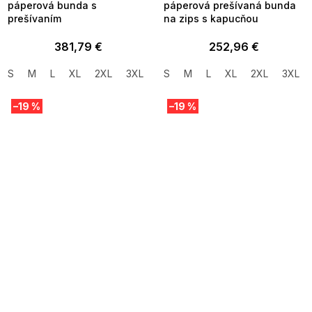
páperová bunda s
páperová prešívaná bunda
prešívaním
na zips s kapucňou
381,79 €
252,96 €
S
M
L
XL
2XL
3XL
S
M
L
XL
2XL
3XL
–19 %
–19 %
SUMMER SALE -35% ?
SUMMER SALE -35% ?
MMER35:35:EUR:P:f!2026-
G_SUMMER35:35:EUR:P:f!2026-
8-04-09:01,2026-08-10-
08-04-09:01,2026-08-10-