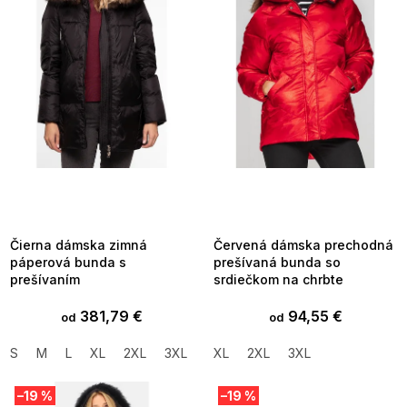
s
p
r
o
d
u
k
t
o
v
SUMMER SALE -35% ?
SUMMER SALE -35% ?
MMER35:35:EUR:P:f!2026-
G_SUMMER35:35:EUR:P:f!2026-
8-04-09:01,2026-08-10-
08-04-09:01,2026-08-10-
09:00
09:00
Čierna dámska zimná
Červená dámska prechodná
páperová bunda s
prešívaná bunda so
prešívaním
srdiečkom na chrbte
381,79 €
94,55 €
od
od
S
M
L
XL
2XL
3XL
XL
2XL
3XL
–19 %
–19 %