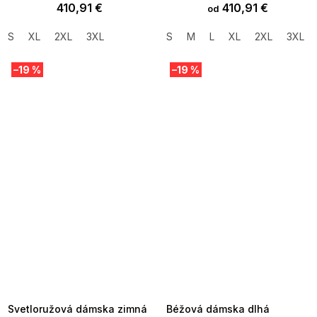
410,91 €
410,91 €
od
S
XL
2XL
3XL
S
M
L
XL
2XL
3XL
–19 %
–19 %
SUMMER SALE -35% ?
SUMMER SALE -35% ?
MMER35:35:EUR:P:f!2026-
G_SUMMER35:35:EUR:P:f!2026-
8-04-09:01,2026-08-10-
08-04-09:01,2026-08-10-
09:00
09:00
Svetloružová dámska zimná
Béžová dámska dlhá