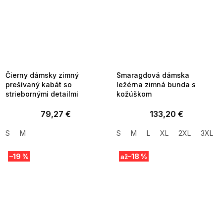
SUMMER SALE -35% ?
SUMMER SALE -35% ?
MMER35:35:EUR:P:f!2026-
G_SUMMER35:35:EUR:P:f!2026-
8-04-09:01,2026-08-10-
08-04-09:01,2026-08-10-
09:00
09:00
Čierny dámsky zimný
Smaragdová dámska
prešívaný kabát so
ležérna zimná bunda s
striebornými detailmi
kožúškom
79,27 €
133,20 €
S
M
S
M
L
XL
2XL
3XL
–19 %
–18 %
až