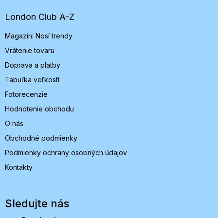
ä
t
London Club A-Z
i
Magazín: Nosí trendy
e
Vrátenie tovaru
Doprava a platby
Tabuľka veľkostí
Fotorecenzie
Hodnotenie obchodu
O nás
Obchodné podmienky
Podmienky ochrany osobných údajov
Kontakty
Sledujte nás