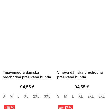
SUMMER SALE -35% ?
SUMMER SALE -35% ?
MMER35:35:EUR:P:f!2026-
G_SUMMER35:35:EUR:P:f!2026-
8-04-09:01,2026-08-10-
08-04-09:01,2026-08-10-
09:00
09:00
Tmavomodrá dámska
Vínová dámska prechodná
prechodná prešívaná bunda
prešívaná bunda
94,55 €
94,55 €
S
M
L
XL
2XL
3XL
S
M
L
XL
2XL
3XL
–19 %
–17 %
až