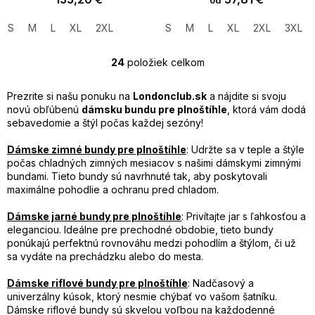
od
S
M
L
XL
2XL
S
M
L
XL
2XL
3XL
24
položiek celkom
O
v
l
Prezrite si našu ponuku na
Londonclub.sk
a nájdite si svoju
á
novú obľúbenú
dámsku bundu pre plnoštíhle
, ktorá vám dodá
d
sebavedomie a štýl počas každej sezóny!
a
c
Dámske zimné bundy pre plnoštíhle
: Udržte sa v teple a štýle
i
počas chladných zimných mesiacov s našimi dámskymi zimnými
e
bundami. Tieto bundy sú navrhnuté tak, aby poskytovali
p
maximálne pohodlie a ochranu pred chladom.
r
v
Dámske jarné bundy pre plnoštíhle
: Privítajte jar s ľahkosťou a
k
eleganciou. Ideálne pre prechodné obdobie, tieto bundy
y
ponúkajú perfektnú rovnováhu medzi pohodlím a štýlom, či už
v
sa vydáte na prechádzku alebo do mesta.
ý
p
Dámske riflové bundy pre plnoštíhle
: Nadčasový a
i
univerzálny kúsok, ktorý nesmie chýbať vo vašom šatníku.
s
Dámske riflové bundy sú skvelou voľbou na každodenné