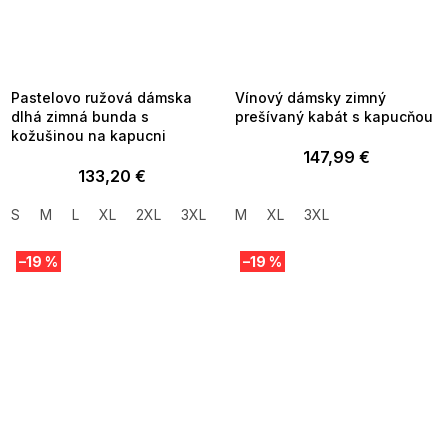
SUMMER SALE -35% ?
SUMMER SALE -35% ?
MMER35:35:EUR:P:f!2026-
G_SUMMER35:35:EUR:P:f!2026-
8-04-09:01,2026-08-10-
08-04-09:01,2026-08-10-
09:00
09:00
Pastelovo ružová dámska
Vínový dámsky zimný
dlhá zimná bunda s
prešívaný kabát s kapucňou
kožušinou na kapucni
147,99 €
133,20 €
S
M
L
XL
2XL
3XL
M
XL
3XL
–19 %
–19 %