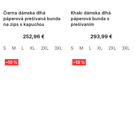
09:00
09:00
Čierna dámska dlhá
Khaki dámska dlhá
páperová prešívaná bunda
páperová bunda s
na zips s kapucňou
prešívaním
252,96 €
293,99 €
S
M
L
XL
2XL
3XL
S
M
L
XL
2XL
3XL
–19 %
–19 %