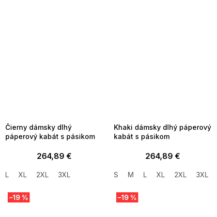
SUMMER SALE -35% ?
SUMMER SALE -35% ?
MMER35:35:EUR:P:f!2026-
G_SUMMER35:35:EUR:P:f!2026-
8-04-09:01,2026-08-10-
08-04-09:01,2026-08-10-
09:00
09:00
Čierny dámsky dlhý
Khaki dámsky dlhý páperový
páperový kabát s pásikom
kabát s pásikom
264,89 €
264,89 €
L
XL
2XL
3XL
S
M
L
XL
2XL
3XL
–19 %
–19 %