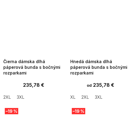
SUMMER SALE -35% ?
SUMMER SALE -35% ?
MMER35:35:EUR:P:f!2026-
G_SUMMER35:35:EUR:P:f!2026-
8-04-09:01,2026-08-10-
08-04-09:01,2026-08-10-
09:00
09:00
Čierna dámska dlhá
Hnedá dámska dlhá
páperová bunda s bočnými
páperová bunda s bočnými
rozparkami
rozparkami
235,78 €
235,78 €
od
2XL
3XL
XL
2XL
3XL
–19 %
–19 %