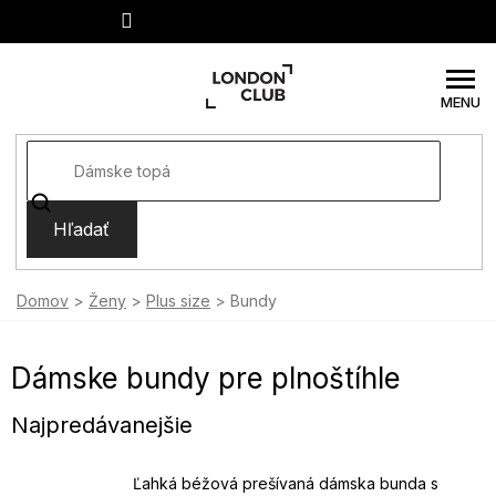
Prejsť
na
obsah
Hľadať
Domov
Ženy
Plus size
Bundy
Dámske bundy pre plnoštíhle
Najpredávanejšie
Ľahká béžová prešívaná dámska bunda s