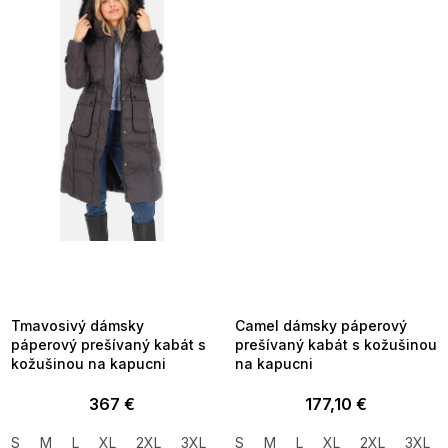
SUMMER SALE -35% ?
SUMMER SALE -35% ?
MMER35:35:EUR:P:f!2026-
G_SUMMER35:35:EUR:P:f!2026-
8-04-09:01,2026-08-10-
08-04-09:01,2026-08-10-
09:00
09:00
Tmavosivý dámsky
Camel dámsky páperový
páperový prešívaný kabát s
prešívaný kabát s kožušinou
kožušinou na kapucni
na kapucni
367 €
177,10 €
S
M
L
XL
2XL
3XL
S
M
L
XL
2XL
3XL