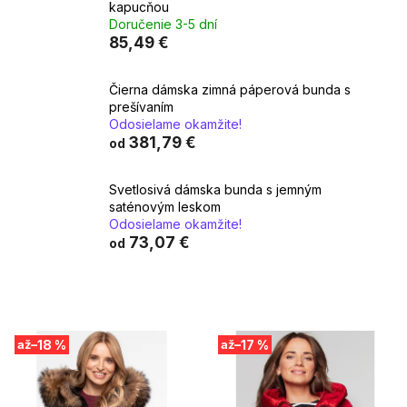
kapucňou
Doručenie 3-5 dní
85,49 €
Čierna dámska zimná páperová bunda s
prešívaním
Odosielame okamžite!
381,79 €
od
Svetlosivá dámska bunda s jemným
saténovým leskom
Odosielame okamžite!
73,07 €
od
V
–18 %
–17 %
až
až
ý
p
i