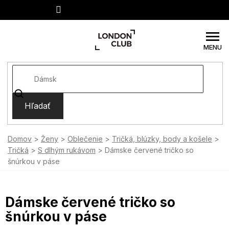
Prejsť
na
obsah
Hľadať
Domov
Ženy
Oblečenie
Tričká, blúzky, body a košele
Tričká
S dlhým rukávom
Dámske červené tričko so
šnúrkou v páse
Dámske červené tričko so
šnúrkou v páse