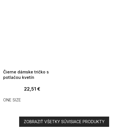
SUMMER SALE -35% ?
MMER35:35:EUR:P:f!2026-
8-04-09:01,2026-08-10-
09:00
Čierne dámske tričko s
potlačou kvetín
22,51 €
ONE SIZE
ZOBRAZIŤ VŠETKY SÚVISIACE PRODUKTY