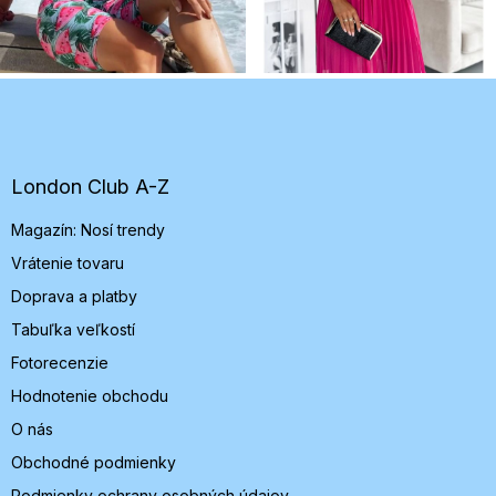
Z
á
p
ä
t
London Club A-Z
i
Magazín: Nosí trendy
e
Vrátenie tovaru
Doprava a platby
Tabuľka veľkostí
Fotorecenzie
Hodnotenie obchodu
O nás
Obchodné podmienky
Podmienky ochrany osobných údajov