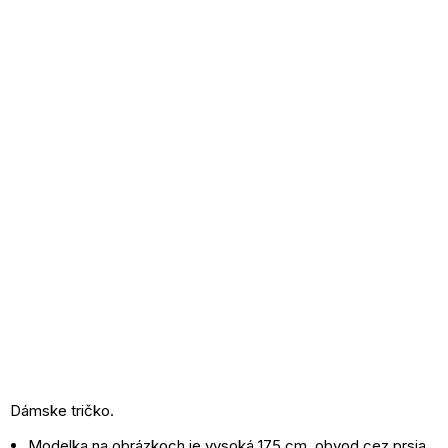
Dámske tričko.
Modelka na obrázkoch je vysoká 175 cm, obvod cez prsia