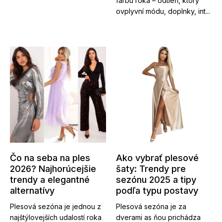
farbu roka – odtieň, ktorý
ovplyvní módu, doplnky, int...
Čo na seba na ples
Ako vybrať plesové
2026? Najhorúcejšie
šaty: Trendy pre
trendy a elegantné
sezónu 2025 a tipy
alternatívy
podľa typu postavy
Plesová sezóna je jednou z
Plesová sezóna je za
najštýlovejších udalostí roka
dverami as ňou prichádza