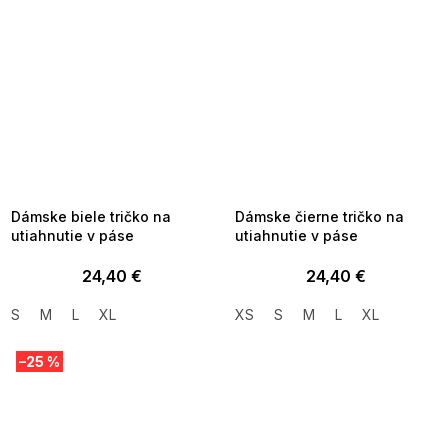
SUMMER SALE -35% ?
SUMMER SALE -35% ?
MMER35:35:EUR:P:f!2026-
G_SUMMER35:35:EUR:P:f!2026-
8-04-09:01,2026-08-10-
08-04-09:01,2026-08-10-
09:00
09:00
Dámske biele tričko na
Dámske čierne tričko na
utiahnutie v páse
utiahnutie v páse
24,40 €
24,40 €
S
M
L
XL
XS
S
M
L
XL
–25 %