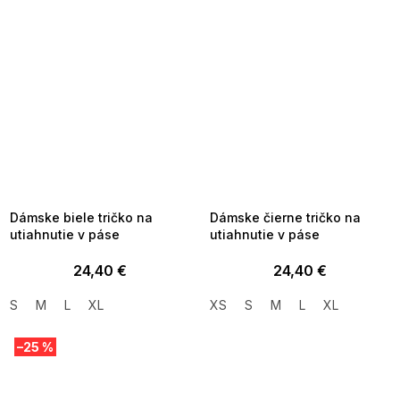
SUMMER SALE -35% ?
SUMMER SALE -35% ?
MMER35:35:EUR:P:f!2026-
G_SUMMER35:35:EUR:P:f!2026-
8-04-09:01,2026-08-10-
08-04-09:01,2026-08-10-
09:00
09:00
Dámske biele tričko na
Dámske čierne tričko na
utiahnutie v páse
utiahnutie v páse
24,40 €
24,40 €
S
M
L
XL
XS
S
M
L
XL
–25 %