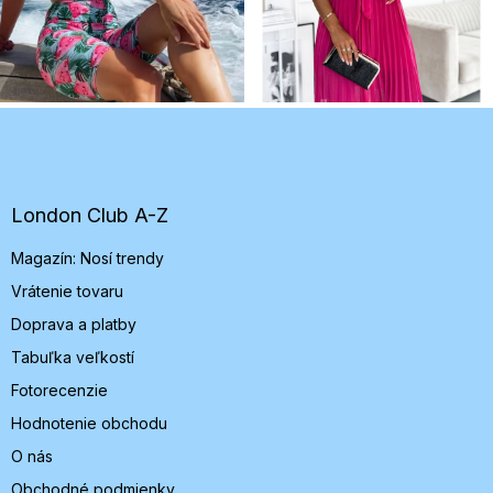
Z
á
p
ä
t
London Club A-Z
i
Magazín: Nosí trendy
e
Vrátenie tovaru
Doprava a platby
Tabuľka veľkostí
Fotorecenzie
Hodnotenie obchodu
O nás
Obchodné podmienky