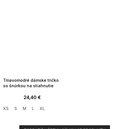
SUMMER SALE -35% ?
MMER35:35:EUR:P:f!2026-
8-04-09:01,2026-08-10-
09:00
Tmavomodré dámske tričko
so šnúrkou na stiahnutie
24,40 €
XS
S
M
L
XL