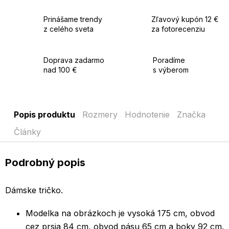
Prinášame trendy
Zľavový kupón 12 €
z celého sveta
za fotorecenziu
Doprava zadarmo
Poradíme
nad 100 €
s výberom
Popis produktu
Rozmery
Hodnotenie
Značka
Články
Podrobný popis
Dámske tričko.
Modelka na obrázkoch je vysoká 175 cm, obvod
cez prsia 84 cm, obvod pásu 65 cm a boky 92 cm.