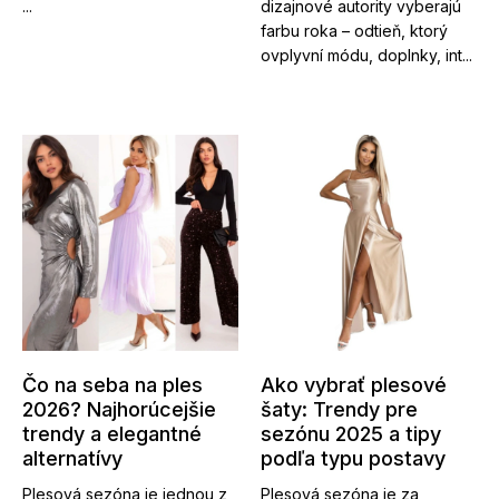
...
dizajnové autority vyberajú
farbu roka – odtieň, ktorý
ovplyvní módu, doplnky, int...
Čo na seba na ples
Ako vybrať plesové
2026? Najhorúcejšie
šaty: Trendy pre
trendy a elegantné
sezónu 2025 a tipy
alternatívy
podľa typu postavy
Plesová sezóna je jednou z
Plesová sezóna je za