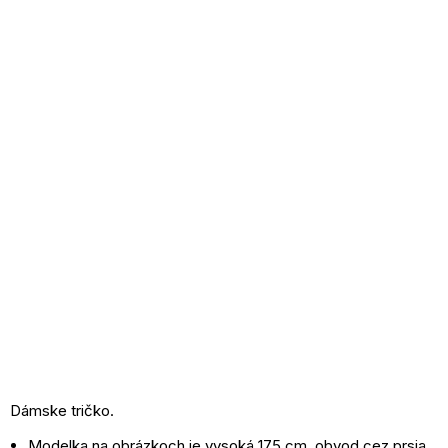
Dámske tričko.
Modelka na obrázkoch je vysoká 175 cm, obvod cez prsia