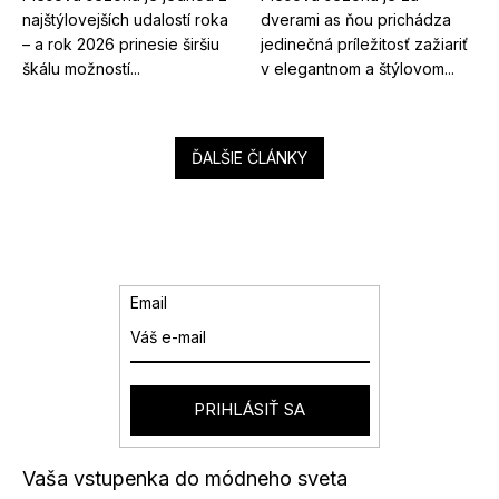
najštýlovejších udalostí roka
dverami as ňou prichádza
– a rok 2026 prinesie širšiu
jedinečná príležitosť zažiariť
škálu možností...
v elegantnom a štýlovom...
ĎALŠIE ČLÁNKY
Email
PRIHLÁSIŤ SA
Vaša vstupenka do módneho sveta