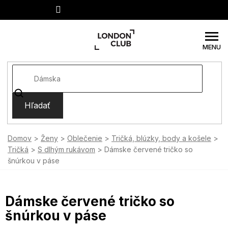
Prejsť
na
obsah
Hľadať
Domov
Ženy
Oblečenie
Tričká, blúzky, body a košele
Tričká
S dlhým rukávom
Dámske červené tričko so
šnúrkou v páse
Dámske červené tričko so
šnúrkou v páse