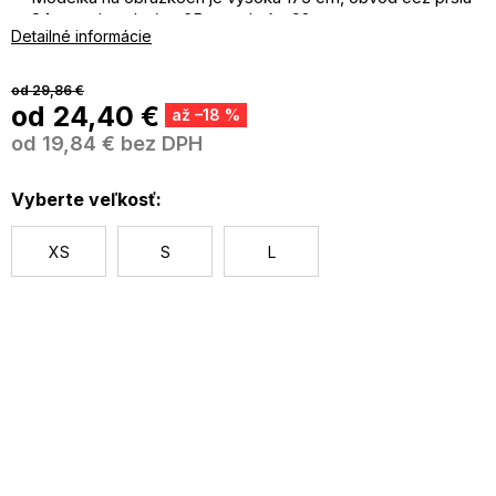
84 cm, obvod pásu 65 cm a boky 92 cm.
Detailné informácie
Modelka je oblečená do veľkosti S.
Materiál: 90% bavlna, 10% elastan
od 29,86 €
od
24,40 €
až –18 %
od
19,84 €
bez DPH
J
c
Vyberte veľkosť:
XS
S
L