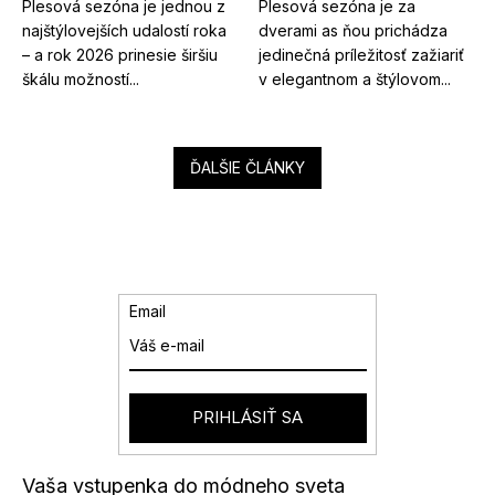
Plesová sezóna je jednou z
Plesová sezóna je za
najštýlovejších udalostí roka
dverami as ňou prichádza
– a rok 2026 prinesie širšiu
jedinečná príležitosť zažiariť
škálu možností...
v elegantnom a štýlovom...
ĎALŠIE ČLÁNKY
Email
PRIHLÁSIŤ SA
Vaša vstupenka do módneho sveta