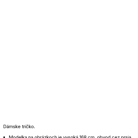
Dámske tričko.
Modelka na obrázkoch je vysoká 168 cm, obvod cez prsia