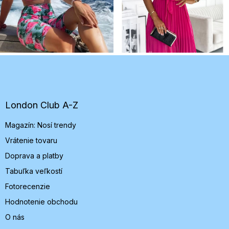
Z
á
p
ä
t
London Club A-Z
i
Magazín: Nosí trendy
e
Vrátenie tovaru
Doprava a platby
Tabuľka veľkostí
Fotorecenzie
Hodnotenie obchodu
O nás