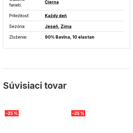
Čierna
farieb
:
Príležitosť
:
Každý deň
Sezóna
:
Jeseň
,
Zima
Zloženie
:
90% Bavlna, 10 elastan
Súvisiaci tovar
–25 %
–25 %