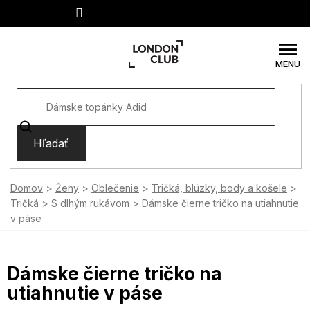
Prejsť
na
obsah
Hľadať
Domov
Ženy
Oblečenie
Tričká, blúzky, body a košele
Tričká
S dlhým rukávom
Dámske čierne tričko na utiahnutie
v páse
Dámske čierne tričko na
utiahnutie v páse