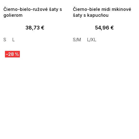
Čierno-bielo-ružové šaty s
Čierno-biele midi mikinové
golierom
šaty s kapucňou
38,73 €
54,96 €
S
L
S/M
L/XL
–28 %
SUMMER SALE -35% ?