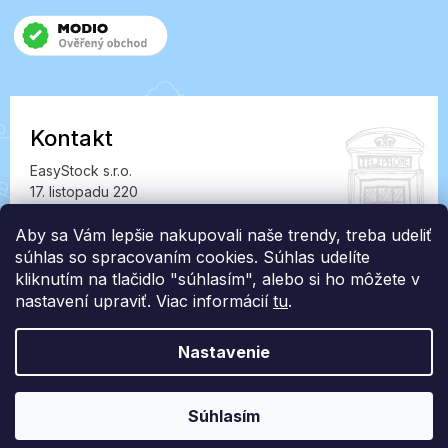
Kontakt
EasyStock s.r.o.
17. listopadu 220
549 41 Červený Kostelec
IČ: 07727402, DIČ: CZ07727402
Aby sa Vám lepšie nakupovali naše trendy, treba udeliť
súhlas so spracovaním cookies. Súhlas udelíte
info@londonclub.sk
kliknutím na tlačidlo "súhlasím", alebo si ho môžete v
nastavení upraviť. Viac informácií
tu
.
Nastavenie
Vytvoril Shoptet Premium
Súhlasím
Copyright 2026
LondonClub.sk
. Všetky práva vyhradené.