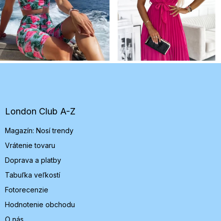
Z
á
p
ä
t
London Club A-Z
i
Magazín: Nosí trendy
e
Vrátenie tovaru
Doprava a platby
Tabuľka veľkostí
Fotorecenzie
Hodnotenie obchodu
O nás