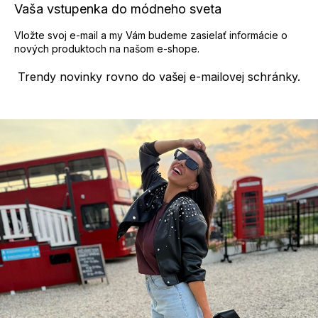
Vaša vstupenka do módneho sveta
v
ý
Vložte svoj e-mail a my Vám budeme zasielať informácie o
p
nových produktoch na našom e-shope.
i
s
Trendy novinky rovno do vašej e-mailovej schránky.
u