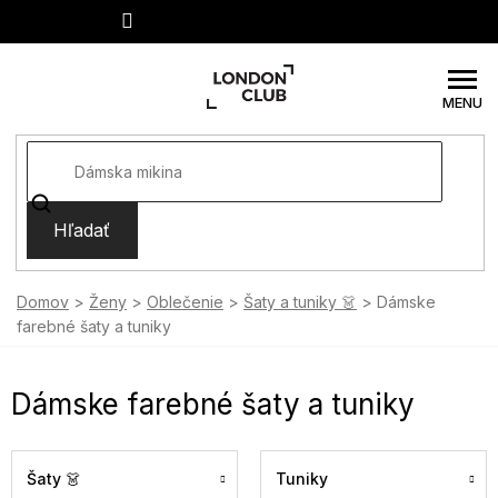
Prejsť
na
obsah
Hľadať
Domov
Ženy
Oblečenie
Šaty a tuniky 👗
Dámske
farebné šaty a tuniky
Dámske farebné šaty a tuniky
Šaty 👗
Tuniky