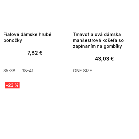
SUMMER SALE -35% ?
SUMMER SALE -35% ?
MMER35:35:EUR:P:f!2026-
G_SUMMER35:35:EUR:P:f!2026-
8-04-09:01,2026-08-10-
08-04-09:01,2026-08-10-
09:00
09:00
Fialové dámske hrubé
Tmavofialová dámska
ponožky
manšestrová košeľa so
zapínaním na gombíky
7,82 €
43,03 €
35-38
38-41
ONE SIZE
–23 %