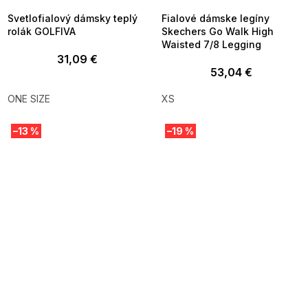
Svetlofialový dámsky teplý
Fialové dámske legíny
rolák GOLFIVA
Skechers Go Walk High
Waisted 7/8 Legging
31,09 €
53,04 €
ONE SIZE
XS
–13 %
–19 %