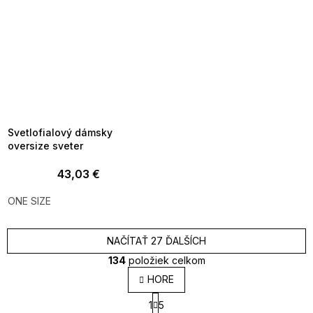
SUMMER SALE -35% ?
MMER35:35:EUR:P:f!2026-
8-04-09:01,2026-08-10-
09:00
Svetlofialový dámsky
oversize sveter
43,03 €
ONE SIZE
NAČÍTAŤ 27 ĎALŠÍCH
134
položiek celkom
O
HORE
v
S
l
1
5
t