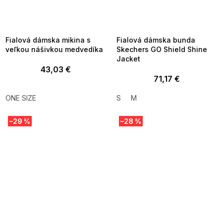
SUMMER SALE -35% ?
SUMMER SALE -35% ?
MMER35:35:EUR:P:f!2026-
G_SUMMER35:35:EUR:P:f!2026-
8-04-09:01,2026-08-10-
08-04-09:01,2026-08-10-
09:00
09:00
Fialová dámska mikina s
Fialová dámska bunda
veľkou nášivkou medvedíka
Skechers GO Shield Shine
Jacket
43,03 €
71,17 €
ONE SIZE
S
M
–29 %
–28 %