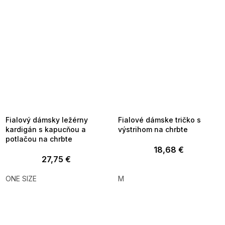
SUMMER SALE -35% ?
SUMMER SALE -35% ?
MMER35:35:EUR:P:f!2026-
G_SUMMER35:35:EUR:P:f!2026-
8-04-09:01,2026-08-10-
08-04-09:01,2026-08-10-
09:00
09:00
Fialový dámsky ležérny
Fialové dámske tričko s
kardigán s kapucňou a
výstrihom na chrbte
potlačou na chrbte
18,68 €
27,75 €
ONE SIZE
M