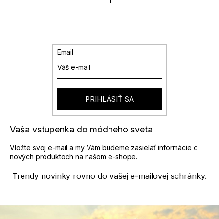
á
r
d
á
a
n
k
c
o
i
v
e
Email
a
p
n
r
i
v
e
k
y
PRIHLÁSIŤ SA
v
ý
p
Vaša vstupenka do módneho sveta
i
s
Vložte svoj e-mail a my Vám budeme zasielať informácie o
u
nových produktoch na našom e-shope.
Trendy novinky rovno do vašej e-mailovej schránky.