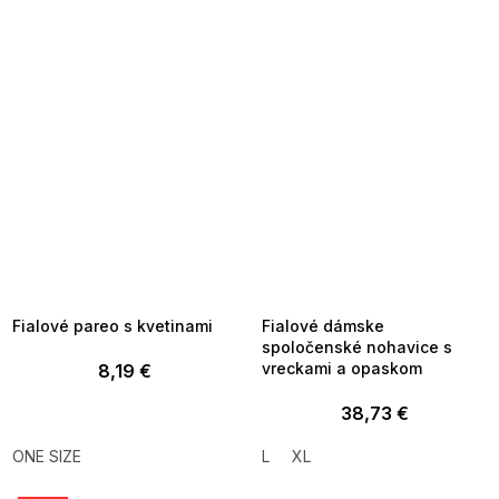
SUMMER SALE -35% ?
SUMMER SALE -35% ?
MMER35:35:EUR:P:f!2026-
G_SUMMER35:35:EUR:P:f!2026-
8-04-09:01,2026-08-10-
08-04-09:01,2026-08-10-
09:00
09:00
Fialové pareo s kvetinami
Fialové dámske
spoločenské nohavice s
vreckami a opaskom
8,19 €
38,73 €
ONE SIZE
L
XL