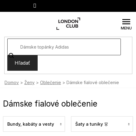
Prejsť
na
obsah
Hľadať
Domov
Ženy
Oblečenie
Dámske fialové oblečenie
Dámske fialové oblečenie
Bundy, kabáty a vesty
Šaty a tuniky 👗