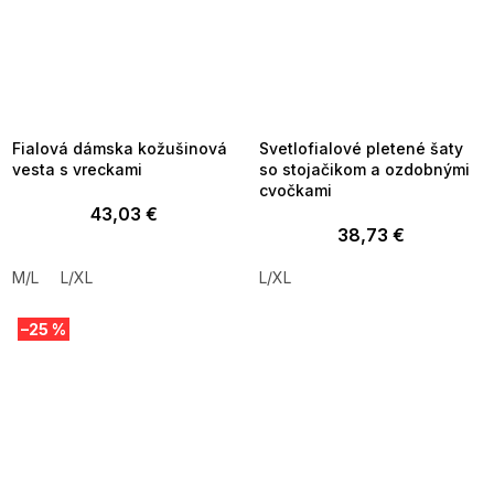
SUMMER SALE -35% ?
SUMMER SALE -35% ?
MMER35:35:EUR:P:f!2026-
G_SUMMER35:35:EUR:P:f!2026-
8-04-09:01,2026-08-10-
08-04-09:01,2026-08-10-
09:00
09:00
Fialová dámska kožušinová
Svetlofialové pletené šaty
vesta s vreckami
so stojačikom a ozdobnými
cvočkami
43,03 €
38,73 €
M/L
L/XL
L/XL
–25 %