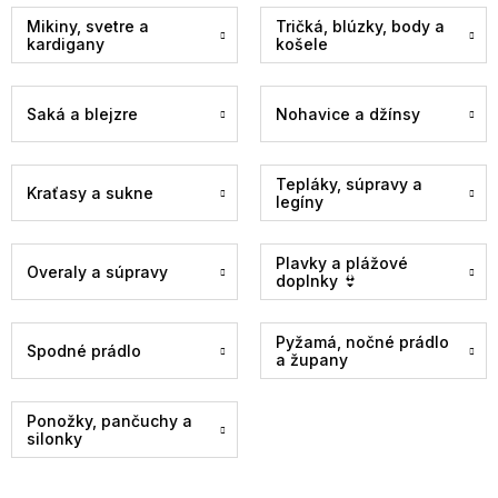
Mikiny, svetre a
Tričká, blúzky, body a
kardigany
košele
Saká a blejzre
Nohavice a džínsy
Tepláky, súpravy a
Kraťasy a sukne
legíny
Plavky a plážové
Overaly a súpravy
doplnky 👙
Pyžamá, nočné prádlo
Spodné prádlo
a župany
Ponožky, pančuchy a
silonky