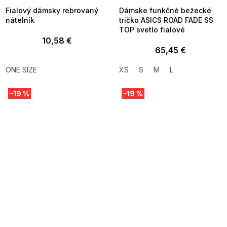
Fialový dámsky rebrovaný
Dámske funkčné bežecké
nátelník
tričko ASICS ROAD FADE SS
TOP svetlo fialové
10,58 €
65,45 €
ONE SIZE
XS
S
M
L
–19 %
–19 %