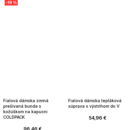
–19 %
SUMMER SALE -35% ?
SUMMER SALE -35% ?
MMER35:35:EUR:P:f!2026-
G_SUMMER35:35:EUR:P:f!2026-
8-04-09:01,2026-08-10-
08-04-09:01,2026-08-10-
09:00
09:00
Fialová dámska zimná
Fialová dámska tepláková
prešívaná bunda s
súprava s výstrihom do V
kožúškom na kapucni
COLDPACK
54,96 €
96,46 €