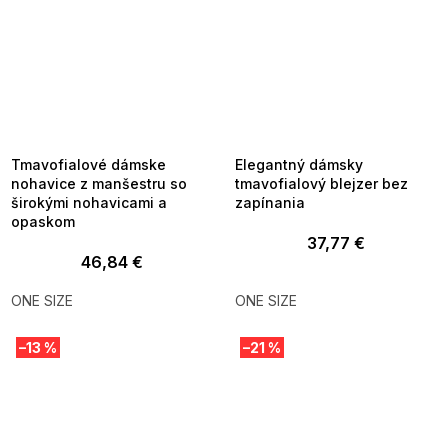
SUMMER SALE -35% ?
SUMMER SALE -35% ?
MMER35:35:EUR:P:f!2026-
G_SUMMER35:35:EUR:P:f!2026-
8-04-09:01,2026-08-10-
08-04-09:01,2026-08-10-
09:00
09:00
Tmavofialové dámske
Elegantný dámsky
nohavice z manšestru so
tmavofialový blejzer bez
širokými nohavicami a
zapínania
opaskom
37,77 €
46,84 €
ONE SIZE
ONE SIZE
–13 %
–21 %