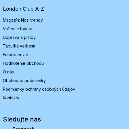
ä
t
London Club A-Z
i
Magazín: Nosí trendy
e
Vrátenie tovaru
Doprava a platby
Tabuľka veľkostí
Fotorecenzie
Hodnotenie obchodu
O nás
Obchodné podmienky
Podmienky ochrany osobných údajov
Kontakty
Sledujte nás
Facebook