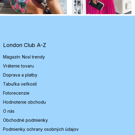
Z
á
p
ä
t
London Club A-Z
i
Magazín: Nosí trendy
e
Vrátenie tovaru
Doprava a platby
Tabuľka veľkostí
Fotorecenzie
Hodnotenie obchodu
O nás
Obchodné podmienky
Podmienky ochrany osobných údajov