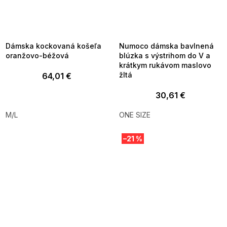
SUMMER SALE -35% ?
SUMMER SALE -35% ?
MMER35:35:EUR:P:f!2026-
G_SUMMER35:35:EUR:P:f!2026-
8-04-09:01,2026-08-10-
08-04-09:01,2026-08-10-
09:00
09:00
Dámska kockovaná košeľa
Numoco dámska bavlnená
oranžovo-béžová
blúzka s výstrihom do V a
krátkym rukávom maslovo
žltá
64,01 €
30,61 €
M/L
ONE SIZE
–21 %