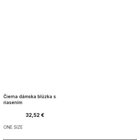
SUMMER SALE -35% ?
MMER35:35:EUR:P:f!2026-
8-04-09:01,2026-08-10-
09:00
Čierna dámska blúzka s
riasením
32,52 €
ONE SIZE