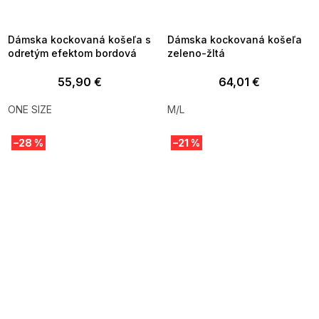
8-04-09:01,2026-08-10-
08-04-09:01,2026-08-10-
09:00
09:00
Dámska kockovaná košeľa s
Dámska kockovaná košeľa
odretým efektom bordová
zeleno-žltá
55,90 €
64,01 €
ONE SIZE
M/L
–28 %
–21 %