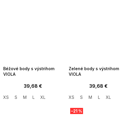
SUMMER SALE -35% ?
SUMMER SALE -35% ?
MMER35:35:EUR:P:f!2026-
G_SUMMER35:35:EUR:P:f!2026-
8-04-09:01,2026-08-10-
08-04-09:01,2026-08-10-
09:00
09:00
Béžové body s výstrihom
Zelené body s výstrihom
VIOLA
VIOLA
39,68 €
39,68 €
XS
S
M
L
XL
XS
S
M
L
XL
–21 %