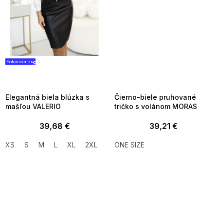
Fotorecenzia
SUMMER SALE -35% ?
SUMMER SALE -35% ?
G_SUMMER35:35:EUR:P:f!2026-
G_SUMMER35:35:EUR:P:f!2026-
08-04-09:01,2026-08-10-
08-04-09:01,2026-08-10-
09:00
09:00
Elegantná biela blúzka s
Čierno-biele pruhované
mašľou VALERIO
tričko s volánom MORAS
39,68 €
39,21 €
XS
S
M
L
XL
2XL
ONE SIZE