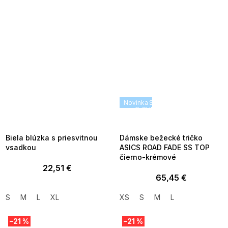
SUMMER SALE -35% ?
Novinka
SUMMER SALE -35% ?
MMER35:35:EUR:P:f!2026-
G_SUMMER35:35:EUR:P:f!2026
8-04-09:01,2026-08-10-
08-04-09:01,2026-08-10-
09:00
09:00
Biela blúzka s priesvitnou
Dámske bežecké tričko
vsadkou
ASICS ROAD FADE SS TOP
čierno-krémové
22,51 €
65,45 €
S
M
L
XL
XS
S
M
L
–21 %
–21 %