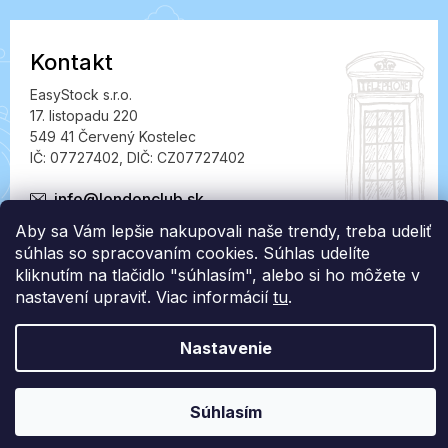
Kontakt
EasyStock s.r.o.
17. listopadu 220
549 41 Červený Kostelec
IČ: 07727402, DIČ: CZ07727402
info@londonclub.sk
Aby sa Vám lepšie nakupovali naše trendy, treba udeliť
súhlas so spracovaním cookies. Súhlas udelíte
kliknutím na tlačidlo "súhlasím", alebo si ho môžete v
nastavení upraviť. Viac informácií
tu
.
Vytvoril Shoptet Premium
Nastavenie
Copyright 2026
LondonClub.sk
. Všetky práva vyhradené.
Súhlasím