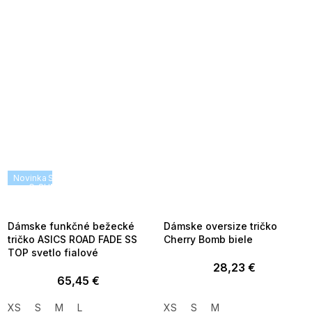
Novinka
SUMMER SALE -35% ?
SUMMER SALE -35% ?
G_SUMMER35:35:EUR:P:f!2026-
G_SUMMER35:35:EUR:P:f!2026-
08-04-09:01,2026-08-10-
08-04-09:01,2026-08-10-
09:00
09:00
Dámske funkčné bežecké
Dámske oversize tričko
tričko ASICS ROAD FADE SS
Cherry Bomb biele
TOP svetlo fialové
28,23 €
65,45 €
XS
S
M
L
XS
S
M