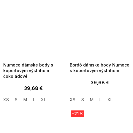
SUMMER SALE -35% ?
SUMMER SALE -35% ?
MMER35:35:EUR:P:f!2026-
G_SUMMER35:35:EUR:P:f!2026-
8-04-09:01,2026-08-10-
08-04-09:01,2026-08-10-
09:00
09:00
Numoco dámske body s
Bordó dámske body Numoco
kopertovým výstrihom
s kopertovým výstrihom
čokoládové
39,68 €
39,68 €
XS
S
M
L
XL
XS
S
M
L
XL
–21 %