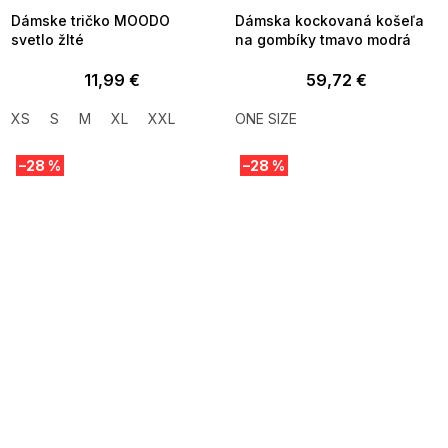
Dámske tričko MOODO
Dámska kockovaná košeľa
svetlo žlté
na gombíky tmavo modrá
11,99 €
59,72 €
XS
S
M
XL
XXL
ONE SIZE
–28 %
–28 %
SUMMER SALE -35% ?
SUMMER SALE -35% ?
MMER35:35:EUR:P:f!2026-
G_SUMMER35:35:EUR:P:f!2026-