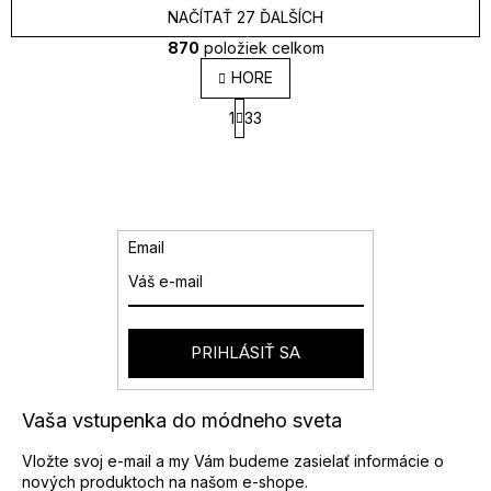
NAČÍTAŤ 27 ĎALŠÍCH
870
položiek celkom
O
HORE
v
S
l
1
33
t
á
r
d
á
a
n
k
c
o
i
v
e
Email
a
p
n
r
i
v
e
k
y
PRIHLÁSIŤ SA
v
ý
p
Vaša vstupenka do módneho sveta
i
s
Vložte svoj e-mail a my Vám budeme zasielať informácie o
u
nových produktoch na našom e-shope.