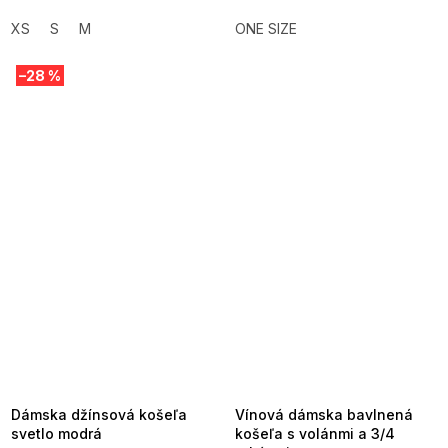
XS
S
M
ONE SIZE
–28 %
SUMMER SALE -35% ?
SUMMER SALE -35% ?
MMER35:35:EUR:P:f!2026-
G_SUMMER35:35:EUR:P:f!2026-
8-04-09:01,2026-08-10-
08-04-09:01,2026-08-10-
09:00
09:00
Dámska džínsová košeľa
Vínová dámska bavlnená
svetlo modrá
košeľa s volánmi a 3/4