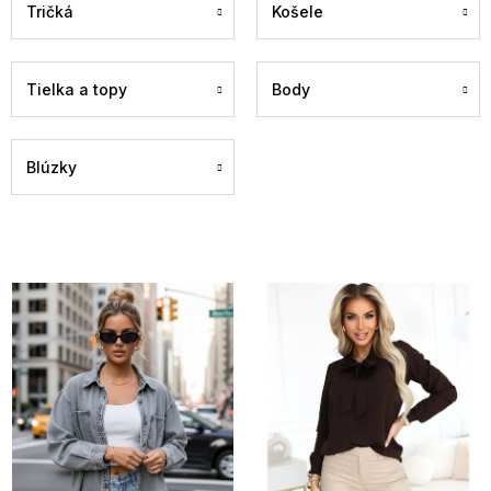
Tričká
Košele
Tielka a topy
Body
Blúzky
V
ý
p
i
s
p
r
o
d