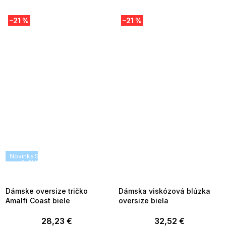
–21 %
–21 %
Novinka
SUMMER SALE -35% ?
SUMMER SALE -35% ?
G_SUMMER35:35:EUR:P:f!2026-
G_SUMMER35:35:EUR:P:f!2026-
08-04-09:01,2026-08-10-
08-04-09:01,2026-08-10-
09:00
09:00
Dámske oversize tričko
Dámska viskózová blúzka
Amalfi Coast biele
oversize biela
28,23 €
32,52 €