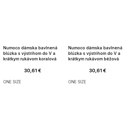
SUMMER SALE -35% ?
SUMMER SALE -35% ?
MMER35:35:EUR:P:f!2026-
G_SUMMER35:35:EUR:P:f!2026-
8-04-09:01,2026-08-10-
08-04-09:01,2026-08-10-
09:00
09:00
Numoco dámska bavlnená
Numoco dámska bavlnená
blúzka s výstrihom do V a
blúzka s výstrihom do V a
krátkym rukávom koralová
krátkym rukávom béžová
30,61 €
30,61 €
ONE SIZE
ONE SIZE