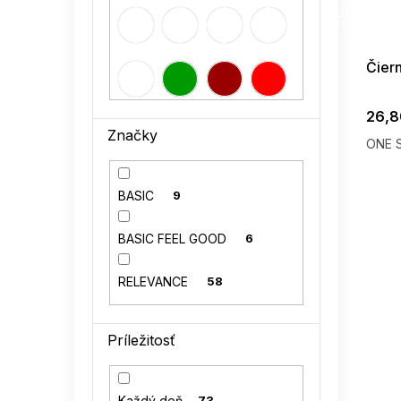
G_SUMMER35
08-04-09
Čier
26,8
Značky
ONE S
BASIC
9
BASIC FEEL GOOD
6
RELEVANCE
58
Príležitosť
Každý deň
73