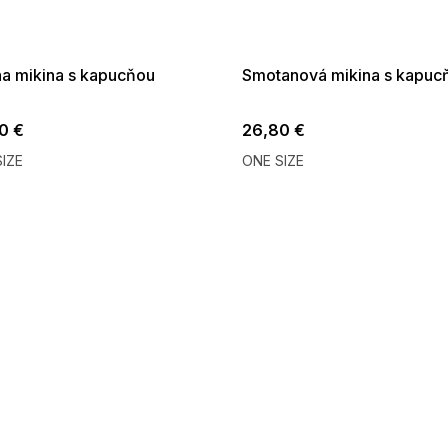
:35:EUR:P:f!2026-
G_SUMMER35:35:EUR:P:f!2026-
:01,2026-08-10-
08-04-09:01,2026-08-10-
09:00
09:00
na mikina s kapucňou
Smotanová mikina s kapuc
0 €
26,80 €
IZE
ONE SIZE