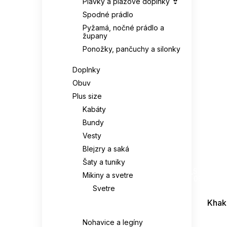
Plavky a plážové doplnky 👙
Spodné prádlo
Pyžamá, nočné prádlo a
župany
Ponožky, pančuchy a silonky
Doplnky
Obuv
Plus size
Kabáty
Bundy
Vesty
Blejzry a saká
Šaty a tuniky
SUMMER
G_SUMMER35
Mikiny a svetre
08-04-09
Svetre
Mikiny
Khaki
Nohavice a legíny