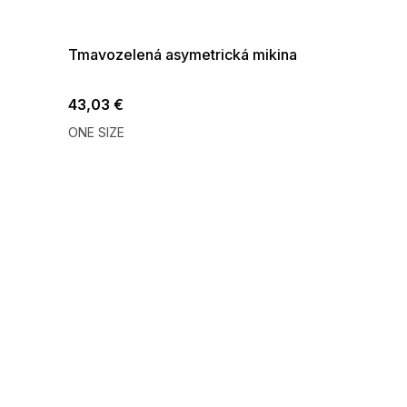
08-04-09:01,2026-08-10-
09:00
Tmavozelená asymetrická mikina
43,03 €
ONE SIZE