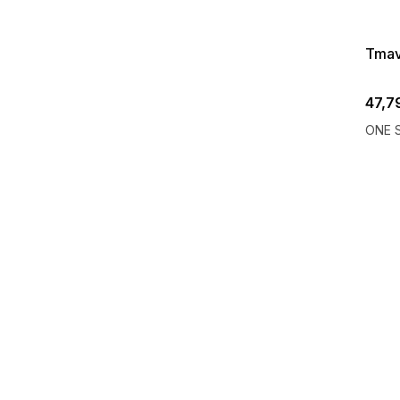
08-04-09
Tmav
47,7
ONE S