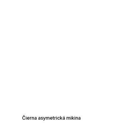
SUMMER SALE -35% ?
G_SUMMER35:35:EUR:P:f!2026-
08-04-09:01,2026-08-10-
09:00
a
Čierna asymetrická mikina