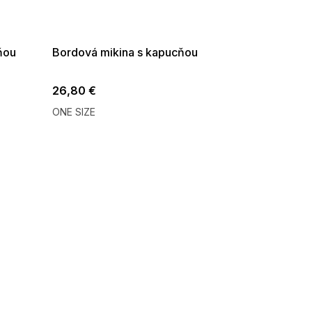
G_SUMMER35:35:EUR:P:f!2026-
08-04-09:01,2026-08-10-
09:00
ňou
Bordová mikina s kapucňou
26,80 €
ONE SIZE