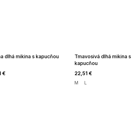
 SALE -35% ?
SUMMER SALE -35% ?
:35:EUR:P:f!2026-
G_SUMMER35:35:EUR:P:f!2026-
:01,2026-08-10-
08-04-09:01,2026-08-10-
09:00
09:00
na dlhá mikina s kapucňou
Tmavosivá dlhá mikina s
kapucňou
1 €
22,51 €
M
L