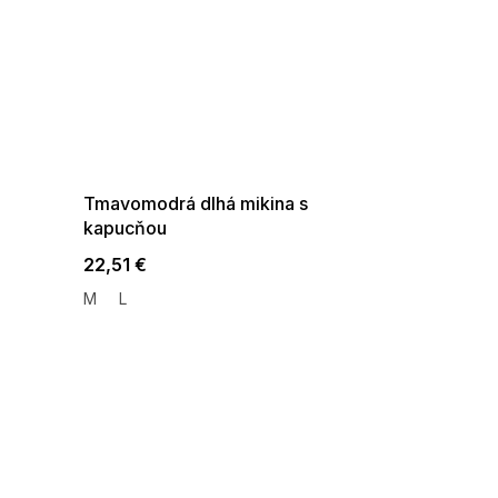
SUMMER SALE -35% ?
G_SUMMER35:35:EUR:P:f!2026-
08-04-09:01,2026-08-10-
09:00
Tmavomodrá dlhá mikina s
kapucňou
22,51 €
M
L