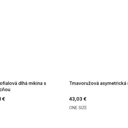
 SALE -35% ?
SUMMER SALE -35% ?
:35:EUR:P:f!2026-
G_SUMMER35:35:EUR:P:f!2026-
:01,2026-08-10-
08-04-09:01,2026-08-10-
09:00
09:00
ofialová dlhá mikina s
Tmavoružová asymetrická 
cňou
1 €
43,03 €
ONE SIZE