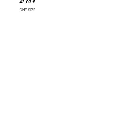
43,03 €
ONE SIZE
SUMMER SALE -35% ?
G_SUMMER35:35:EUR:P:f!2026-