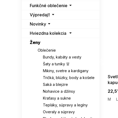
Funkčné oblečenie
Výpredaj‼️
Novinky
Hviezdna kolekcia
Ženy
Oblečenie
SUMMER
Bundy, kabáty a vesty
G_SUMMER35
Šaty a tuniky 👗
08-04-09
Mikiny, svetre a kardigany
Svetl
Tričká, blúzky, body a košele
kapu
Saká a blejzre
22,5
Nohavice a džínsy
Kraťasy a sukne
M
L
Tepláky, súpravy a legíny
Overaly a súpravy