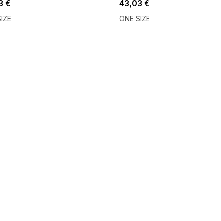
3 €
43,03 €
IZE
ONE SIZE
 SALE -35% ?
SUMMER SALE -35% ?
:35:EUR:P:f!2026-
G_SUMMER35:35:EUR:P:f!2026-