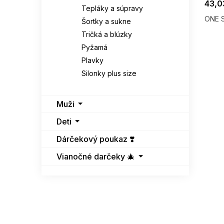
43,0
Tepláky a súpravy
ONE S
Šortky a sukne
Tričká a blúzky
Pyžamá
Plavky
Silonky plus size
Muži
Deti
Dárčekový poukaz ❣️
Vianočné darčeky 🎄
SUMMER
G_SUMMER35