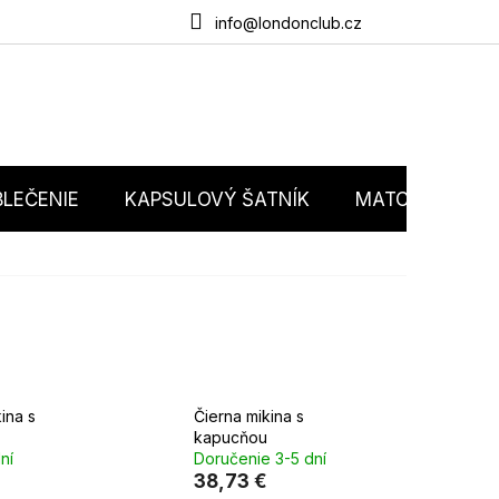
du
O nás
Obchodné podmienky
Podmienky ochrany osobný
info@londonclub.cz
LEČENIE
KAPSULOVÝ ŠATNÍK
MATCHY MATC
ina s
Čierna mikina s
kapucňou
ní
Doručenie 3-5 dní
38,73 €