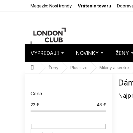
Prejsť
Magazín: Nosí trendy
Vrátenie tovaru
Doprava
na
obsah
VÝPREDAJ‼️
NOVINKY
ŽENY
Nákupný
Prázdny 
košík
Domov
Ženy
Plus size
Mikiny a svetre
B
Dám
o
č
Cena
Najp
n
ý
22
€
48
€
p
a
n
e