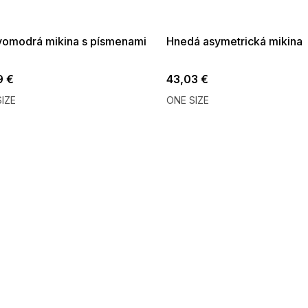
:01,2026-08-10-
08-04-09:01,2026-08-10-
09:00
09:00
omodrá mikina s písmenami
Hnedá asymetrická mikina
9 €
43,03 €
IZE
ONE SIZE