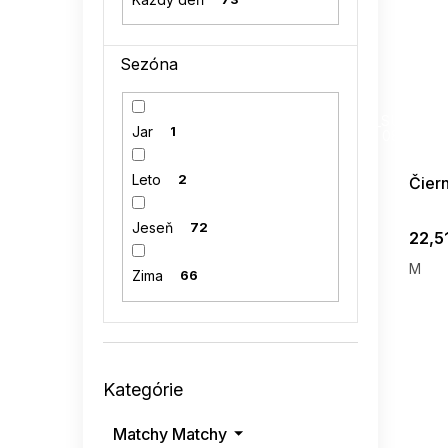
Sezóna
SUMMER
G_SUMMER35
Jar
1
08-04-09
Leto
2
Čier
Jeseň
72
22,5
M
Zima
66
Preskočiť
Kategórie
kategórie
Matchy Matchy