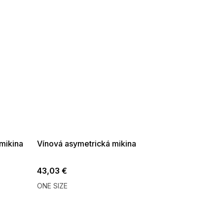
SUMMER SALE -35% ?
G_SUMMER35:35:EUR:P:f!2026-
08-04-09:01,2026-08-10-
09:00
mikina
Vínová asymetrická mikina
43,03 €
ONE SIZE