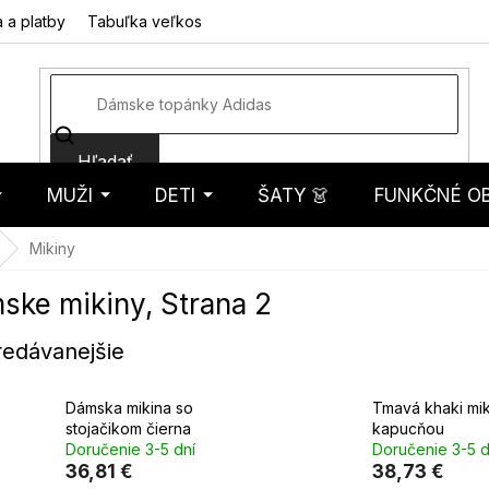
 a platby
Tabuľka veľkostí
Fotorecenzie
Hodnotenie obcho
Hľadať
MUŽI
DETI
ŠATY 👗
FUNKČNÉ OB
košík
Mikiny
ske mikiny
, Strana 2
redávanejšie
Dámska mikina so
Tmavá khaki mik
stojačikom čierna
kapucňou
Doručenie 3-5 dní
Doručenie 3-5 d
36,81 €
38,73 €