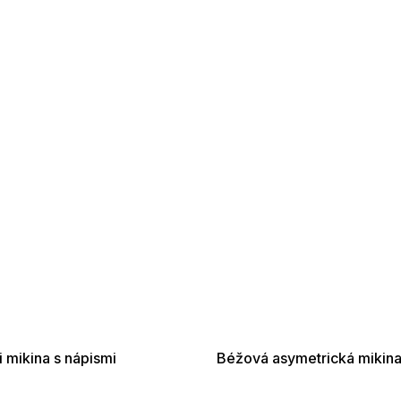
 SALE -35% ?
SUMMER SALE -35% ?
:35:EUR:P:f!2026-
G_SUMMER35:35:EUR:P:f!2026-
:01,2026-08-10-
08-04-09:01,2026-08-10-
09:00
09:00
 mikina s nápismi
Béžová asymetrická mikin