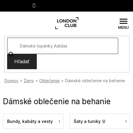
Prejsť
na
obsah
Hľadať
Domov
Ženy
Oblečenie
Dámské oblečenie na behanie
Dámské oblečenie na behanie
Bundy, kabáty a vesty
Šaty a tuniky 👗