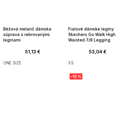
SUMMER SALE -35% ?
SUMMER SALE -35% ?
MMER35:35:EUR:P:f!2026-
G_SUMMER35:35:EUR:P:f!2026-
8-04-09:01,2026-08-10-
08-04-09:01,2026-08-10-
09:00
09:00
Béžová melanž dámska
Fialové dámske legíny
súprava s rebrovanými
Skechers Go Walk High
legínami
Waisted 7/8 Legging
51,13 €
53,04 €
ONE SIZE
XS
–13 %