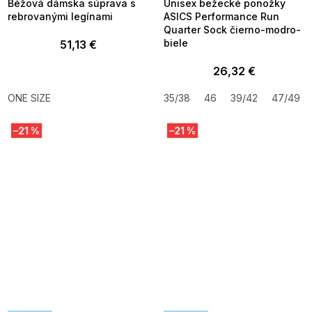
Béžová dámska súprava s
Unisex bežecké ponožky
rebrovanými legínami
ASICS Performance Run
Quarter Sock čierno-modro-
biele
51,13 €
26,32 €
ONE SIZE
35/38
46
39/42
47/49
–21 %
–21 %