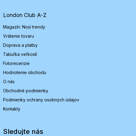
p
ä
t
London Club A-Z
i
Magazín: Nosí trendy
e
Vrátenie tovaru
Doprava a platby
Tabuľka veľkostí
Fotorecenzie
Hodnotenie obchodu
O nás
Obchodné podmienky
Podmienky ochrany osobných údajov
Kontakty
Sledujte nás