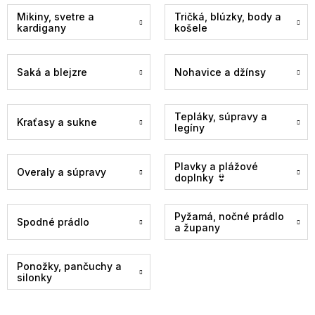
Mikiny, svetre a
Tričká, blúzky, body a
kardigany
košele
Saká a blejzre
Nohavice a džínsy
Tepláky, súpravy a
Kraťasy a sukne
legíny
Plavky a plážové
Overaly a súpravy
doplnky 👙
Pyžamá, nočné prádlo
Spodné prádlo
a župany
Ponožky, pančuchy a
silonky