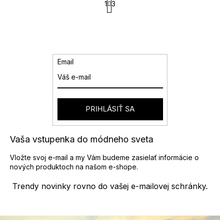
l
1
3
t
á
r
d
á
a
n
k
c
o
i
v
e
Email
a
p
n
r
i
v
e
k
y
PRIHLÁSIŤ SA
v
ý
p
Vaša vstupenka do módneho sveta
i
s
Vložte svoj e-mail a my Vám budeme zasielať informácie o
u
nových produktoch na našom e-shope.
Trendy novinky rovno do vašej e-mailovej schránky.