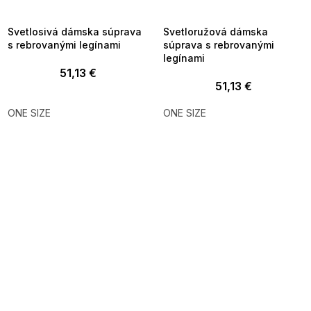
8-04-09:01,2026-08-10-
08-04-09:01,2026-08-10-
09:00
09:00
Svetlosivá dámska súprava
Svetloružová dámska
s rebrovanými legínami
súprava s rebrovanými
legínami
51,13 €
51,13 €
ONE SIZE
ONE SIZE