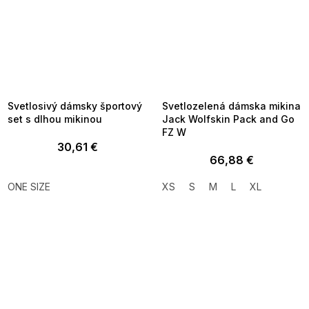
SUMMER SALE -35% ?
SUMMER SALE -35% ?
MMER35:35:EUR:P:f!2026-
G_SUMMER35:35:EUR:P:f!2026-
8-04-09:01,2026-08-10-
08-04-09:01,2026-08-10-
09:00
09:00
Svetlosivý dámsky športový
Svetlozelená dámska mikina
set s dlhou mikinou
Jack Wolfskin Pack and Go
FZ W
30,61 €
66,88 €
ONE SIZE
XS
S
M
L
XL