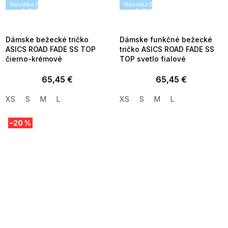
Novinka
SUMMER SALE -35% ?
Novinka
SUMMER SALE -35% ?
G_SUMMER35:35:EUR:P:f!2026-
G_SUMMER35:35:EUR:P:f!2026
08-04-09:01,2026-08-10-
08-04-09:01,2026-08-10-
09:00
09:00
Dámske bežecké tričko
Dámske funkčné bežecké
ASICS ROAD FADE SS TOP
tričko ASICS ROAD FADE SS
čierno-krémové
TOP svetlo fialové
65,45 €
65,45 €
XS
S
M
L
XS
S
M
L
–20 %