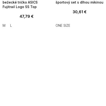
bežecké tričko ASICS
športový set s dlhou mikinou
Fujitrail Logo SS Top
30,61 €
47,79 €
M
L
ONE SIZE
SUMMER SALE -35% ?
SUMMER SALE -35% ?
MMER35:35:EUR:P:f!2026-
G_SUMMER35:35:EUR:P:f!2026-