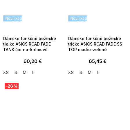
Novinka
SUMMER SALE -35% ?
Novinka
SUMMER SALE -35% ?
G_SUMMER35:35:EUR:P:f!2026-
G_SUMMER35:35:EUR:P:f!2026
08-04-09:01,2026-08-10-
08-04-09:01,2026-08-10-
09:00
09:00
Dámske funkčné bežecké
Dámske funkčné bežecké
tielko ASICS ROAD FADE
tričko ASICS ROAD FADE SS
TANK čierno-krémové
TOP modro-zelené
60,20 €
65,45 €
XS
S
M
L
XS
S
M
L
–26 %