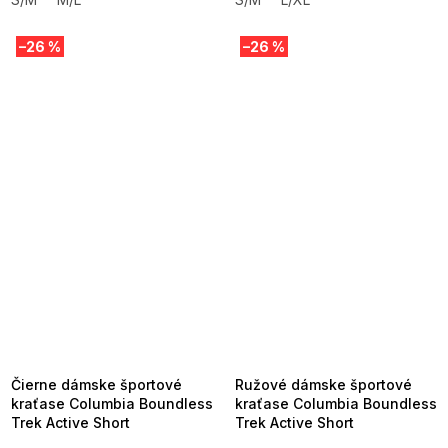
–26 %
–26 %
SUMMER SALE -35% ?
SUMMER SALE -35% ?
MMER35:35:EUR:P:f!2026-
G_SUMMER35:35:EUR:P:f!2026-
8-04-09:01,2026-08-10-
08-04-09:01,2026-08-10-
09:00
09:00
Čierne dámske športové
Ružové dámske športové
kraťase Columbia Boundless
kraťase Columbia Boundless
Trek Active Short
Trek Active Short