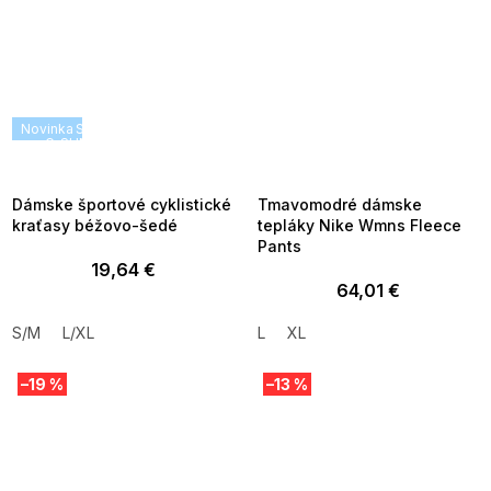
Novinka
SUMMER SALE -35% ?
SUMMER SALE -35% ?
G_SUMMER35:35:EUR:P:f!2026-
G_SUMMER35:35:EUR:P:f!2026-
08-04-09:01,2026-08-10-
08-04-09:01,2026-08-10-
09:00
09:00
Dámske športové cyklistické
Tmavomodré dámske
kraťasy béžovo-šedé
tepláky Nike Wmns Fleece
Pants
19,64 €
64,01 €
S/M
L/XL
L
XL
–19 %
–13 %