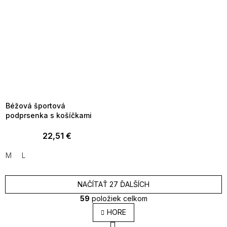
SUMMER SALE -35% ?
MMER35:35:EUR:P:f!2026-
8-04-09:01,2026-08-10-
09:00
Béžová športová
podprsenka s košíčkami
22,51 €
M
L
NAČÍTAŤ 27 ĎALŠÍCH
59
položiek celkom
O
HORE
v
S