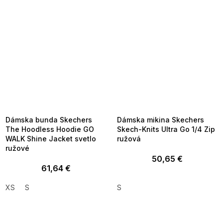
SUMMER SALE -35% ?
SUMMER SALE -35% ?
MMER35:35:EUR:P:f!2026-
G_SUMMER35:35:EUR:P:f!2026-
8-04-09:01,2026-08-10-
08-04-09:01,2026-08-10-
09:00
09:00
Dámska bunda Skechers
Dámska mikina Skechers
The Hoodless Hoodie GO
Skech-Knits Ultra Go 1/4 Zip
WALK Shine Jacket svetlo
ružová
ružové
50,65 €
61,64 €
XS
S
S