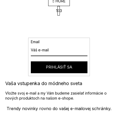
O
HORE
v
S
l
1
3
t
á
r
d
á
a
n
k
c
o
i
v
e
Email
a
p
n
r
i
v
e
k
y
PRIHLÁSIŤ SA
v
ý
p
Vaša vstupenka do módneho sveta
i
s
Vložte svoj e-mail a my Vám budeme zasielať informácie o
u
nových produktoch na našom e-shope.
Trendy novinky rovno do vašej e-mailovej schránky.