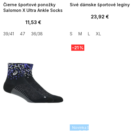
Čierne športové ponožky
Sivé dámske športové legíny
Salomon X Ultra Ankle Socks
23,92 €
11,53 €
39/41
47
36/38
S
M
L
XL
–21 %
SUMMER SALE -35% ?
Novinka
SUMMER SALE -35% ?
MMER35:35:EUR:P:f!2026-
G_SUMMER35:35:EUR:P:f!2026