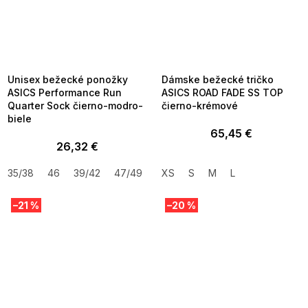
8-04-09:01,2026-08-10-
08-04-09:01,2026-08-10-
09:00
09:00
FLASH SALE -35% ?
FLASH SALE -35% ?
_FLS35:35:EUR:P:f!2026-
G_FLS35:35:EUR:P:f!2026-
8-10-09:01,2026-08-13-
08-10-09:01,2026-08-13-
09:00
09:00
Unisex bežecké ponožky
Dámske bežecké tričko
ASICS Performance Run
ASICS ROAD FADE SS TOP
Quarter Sock čierno-modro-
čierno-krémové
biele
65,45 €
26,32 €
35/38
46
39/42
47/49
XS
S
M
L
–21 %
–20 %