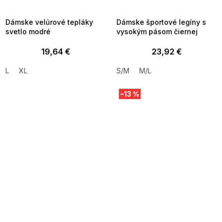
8-10-09:01,2026-08-13-
08-10-09:01,2026-08-13-
09:00
09:00
Dámske velúrové tepláky
Dámske športové legíny s
svetlo modré
vysokým pásom čiernej
19,64 €
23,92 €
L
XL
S/M
M/L
–13 %