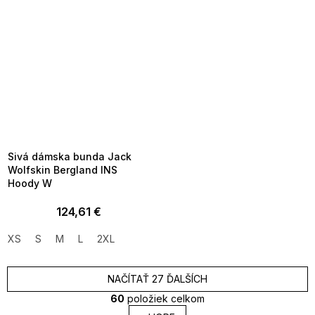
SUMMER SALE -35% ?
MMER35:35:EUR:P:f!2026-
8-04-09:01,2026-08-10-
09:00
FLASH SALE -35% ?
_FLS35:35:EUR:P:f!2026-
8-10-09:01,2026-08-13-
09:00
Sivá dámska bunda Jack
Wolfskin Bergland INS
Hoody W
124,61 €
XS
S
M
L
2XL
NAČÍTAŤ 27 ĎALŠÍCH
60
položiek celkom