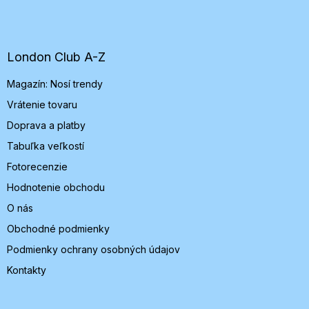
á
p
ä
t
London Club A-Z
i
Magazín: Nosí trendy
e
Vrátenie tovaru
Doprava a platby
Tabuľka veľkostí
Fotorecenzie
Hodnotenie obchodu
O nás
Obchodné podmienky
Podmienky ochrany osobných údajov
Kontakty