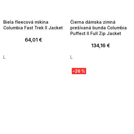
FLASH SALE -35% ?
FLASH SALE -35% ?
_FLS35:35:EUR:P:f!2026-
G_FLS35:35:EUR:P:f!2026-
8-10-09:01,2026-08-13-
08-10-09:01,2026-08-13-
09:00
09:00
Biela fleecová mikina
Čierna dámska zimná
Columbia Fast Trek II Jacket
prešívaná bunda Columbia
Puffect II Full Zip Jacket
64,01 €
134,16 €
L
L
–26 %