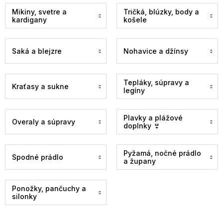
Mikiny, svetre a
Tričká, blúzky, body a
kardigany
košele
Saká a blejzre
Nohavice a džínsy
Tepláky, súpravy a
Kraťasy a sukne
legíny
Plavky a plážové
Overaly a súpravy
doplnky 👙
Pyžamá, nočné prádlo
Spodné prádlo
a župany
Ponožky, pančuchy a
silonky