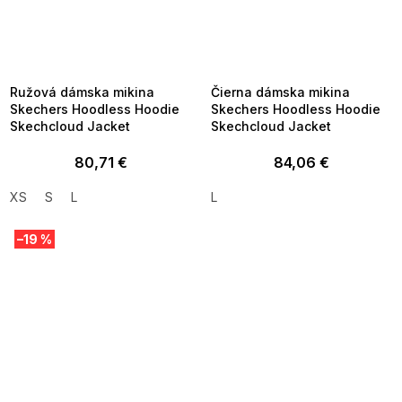
09:00
09:00
FLASH SALE -35% ?
FLASH SALE -35% ?
_FLS35:35:EUR:P:f!2026-
G_FLS35:35:EUR:P:f!2026-
8-10-09:01,2026-08-13-
08-10-09:01,2026-08-13-
09:00
09:00
Ružová dámska mikina
Čierna dámska mikina
Skechers Hoodless Hoodie
Skechers Hoodless Hoodie
Skechcloud Jacket
Skechcloud Jacket
80,71 €
84,06 €
XS
S
L
L
–19 %