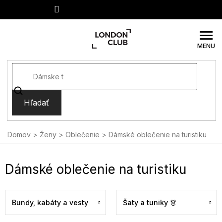
Prejsť
na
obsah
Hľadať
Domov
Ženy
Oblečenie
Dámské oblečenie na turistiku
Dámské oblečenie na turistiku
Bundy, kabáty a vesty
Šaty a tuniky 👗