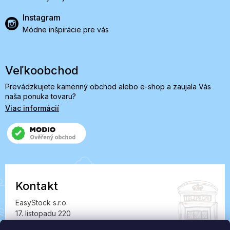
Instagram
Módne inšpirácie pre vás
Veľkoobchod
Prevádzkujete kamenný obchod alebo e-shop a zaujala Vás
naša ponuka tovaru?
Viac informácií
Kontakt
EasyStock s.r.o.
17. listopadu 220
549 41 Červený Kostelec