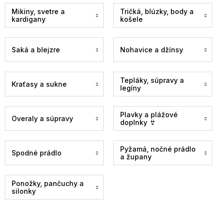
Mikiny, svetre a
Tričká, blúzky, body a
kardigany
košele
Saká a blejzre
Nohavice a džínsy
Tepláky, súpravy a
Kraťasy a sukne
legíny
Plavky a plážové
Overaly a súpravy
doplnky 👙
Pyžamá, nočné prádlo
Spodné prádlo
a župany
Ponožky, pančuchy a
silonky