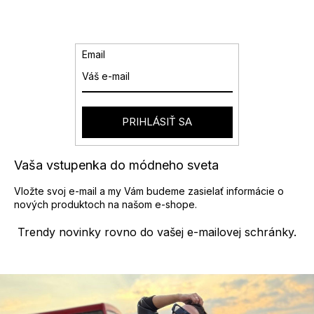
l
á
d
a
Email
c
i
e
p
r
PRIHLÁSIŤ SA
v
k
y
Vaša vstupenka do módneho sveta
v
ý
Vložte svoj e-mail a my Vám budeme zasielať informácie o
p
nových produktoch na našom e-shope.
i
s
Trendy novinky rovno do vašej e-mailovej schránky.
u