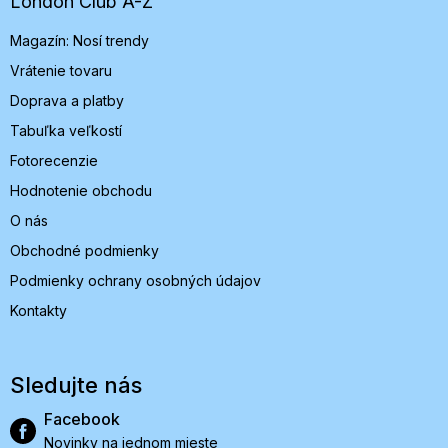
t
London Club A-Z
i
Magazín: Nosí trendy
e
Vrátenie tovaru
Doprava a platby
Tabuľka veľkostí
Fotorecenzie
Hodnotenie obchodu
O nás
Obchodné podmienky
Podmienky ochrany osobných údajov
Kontakty
Sledujte nás
Facebook
Novinky na jednom mieste