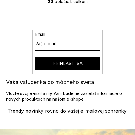
20
položiek celkom
O
v
l
á
d
a
Email
c
i
e
p
r
PRIHLÁSIŤ SA
v
k
y
Vaša vstupenka do módneho sveta
v
ý
Vložte svoj e-mail a my Vám budeme zasielať informácie o
p
nových produktoch na našom e-shope.
i
s
Trendy novinky rovno do vašej e-mailovej schránky.
u