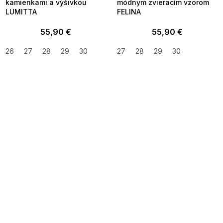
kamienkami a výšivkou
módnym zvieracím vzorom
LUMITTA
FELINA
55,90 €
55,90 €
26
27
28
29
30
27
28
29
30
SUMMER SALE -35% ?
SUMMER SALE -35% ?
MMER35:35:EUR:P:f!2026-
G_SUMMER35:35:EUR:P:f!2026-
8-04-09:01,2026-08-10-
08-04-09:01,2026-08-10-