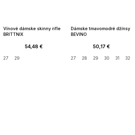
SUMMER SALE -35% ?
SUMMER SALE -35% ?
MMER35:35:EUR:P:f!2026-
G_SUMMER35:35:EUR:P:f!2026-
8-04-09:01,2026-08-10-
08-04-09:01,2026-08-10-
09:00
09:00
Vínové dámske skinny rifle
Dámske tmavomodré džínsy
BRITTNIX
BEVINO
54,48 €
50,17 €
27
29
27
28
29
30
31
32