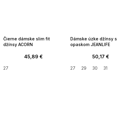
SUMMER SALE -35% ?
SUMMER SALE -35% ?
MMER35:35:EUR:P:f!2026-
G_SUMMER35:35:EUR:P:f!2026-
8-04-09:01,2026-08-10-
08-04-09:01,2026-08-10-
09:00
09:00
Čierne dámske slim fit
Dámske úzke džínsy s
džínsy ACORN
opaskom JEANLIFE
45,89 €
50,17 €
27
27
29
30
31