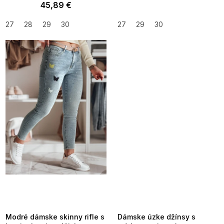
45,89 €
27
28
29
30
27
29
30
SUMMER SALE -35% ?
SUMMER SALE -35% ?
MMER35:35:EUR:P:f!2026-
G_SUMMER35:35:EUR:P:f!2026-
8-04-09:01,2026-08-10-
08-04-09:01,2026-08-10-
09:00
09:00
Modré dámske skinny rifle s
Dámske úzke džínsy s