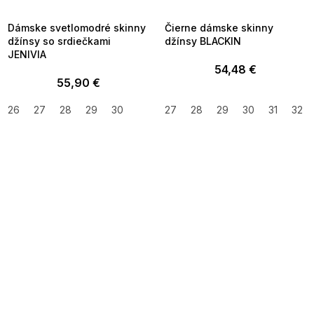
09:00
09:00
Dámske svetlomodré skinny
Čierne dámske skinny
džínsy so srdiečkami
džínsy BLACKIN
JENIVIA
54,48 €
55,90 €
26
27
28
29
30
27
28
29
30
31
32