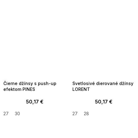
SUMMER SALE -35% ?
SUMMER SALE -35% ?
MMER35:35:EUR:P:f!2026-
G_SUMMER35:35:EUR:P:f!2026-
8-04-09:01,2026-08-10-
08-04-09:01,2026-08-10-
09:00
09:00
Čierne džínsy s push-up
Svetlosivé dierované džínsy
efektom PINES
LORENT
50,17 €
50,17 €
27
30
27
28