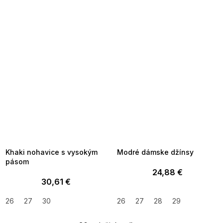
SUMMER SALE -35% ?
SUMMER SALE -35% ?
MMER35:35:EUR:P:f!2026-
G_SUMMER35:35:EUR:P:f!2026-
8-04-09:01,2026-08-10-
08-04-09:01,2026-08-10-
09:00
09:00
Khaki nohavice s vysokým
Modré dámske džínsy
pásom
24,88 €
30,61 €
26
27
30
26
27
28
29