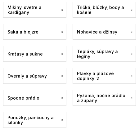
Mikiny, svetre a
Tričká, blúzky, body a
kardigany
košele
Saká a blejzre
Nohavice a džínsy
Tepláky, súpravy a
Kraťasy a sukne
legíny
Plavky a plážové
Overaly a súpravy
doplnky 👙
Pyžamá, nočné prádlo
Spodné prádlo
a župany
Ponožky, pančuchy a
silonky