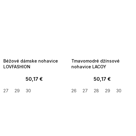
SUMMER SALE -35% ?
SUMMER SALE -35% ?
MMER35:35:EUR:P:f!2026-
G_SUMMER35:35:EUR:P:f!2026-
8-04-09:01,2026-08-10-
08-04-09:01,2026-08-10-
09:00
09:00
Béžové dámske nohavice
Tmavomodré džínsové
LOVFASHION
nohavice LACOY
50,17 €
50,17 €
27
29
30
26
27
28
29
30