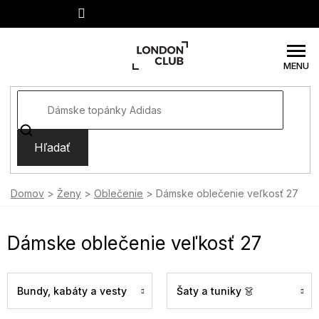
Prejsť
na
obsah
Hľadať
Domov
Ženy
Oblečenie
Dámske oblečenie veľkosť 27
Dámske oblečenie veľkosť 27
Bundy, kabáty a vesty
Šaty a tuniky 👗