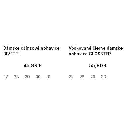
SUMMER SALE -35% ?
SUMMER SALE -35% ?
MMER35:35:EUR:P:f!2026-
G_SUMMER35:35:EUR:P:f!2026-
8-04-09:01,2026-08-10-
08-04-09:01,2026-08-10-
09:00
09:00
Dámske džínsové nohavice
Voskované čierne dámske
DIVETTI
nohavice GLOSSTEP
45,89 €
55,90 €
27
28
29
30
31
27
28
29
30