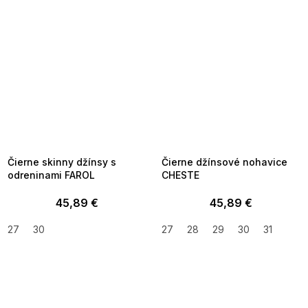
SUMMER SALE -35% ?
SUMMER SALE -35% ?
MMER35:35:EUR:P:f!2026-
G_SUMMER35:35:EUR:P:f!2026-
8-04-09:01,2026-08-10-
08-04-09:01,2026-08-10-
09:00
09:00
Čierne skinny džínsy s
Čierne džínsové nohavice
odreninami FAROL
CHESTE
45,89 €
45,89 €
27
30
27
28
29
30
31