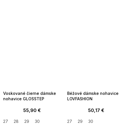
SUMMER SALE -35% ?
SUMMER SALE -35% ?
MMER35:35:EUR:P:f!2026-
G_SUMMER35:35:EUR:P:f!2026-
8-04-09:01,2026-08-10-
08-04-09:01,2026-08-10-
09:00
09:00
Voskované čierne dámske
Béžové dámske nohavice
nohavice GLOSSTEP
LOVFASHION
55,90 €
50,17 €
27
28
29
30
27
29
30