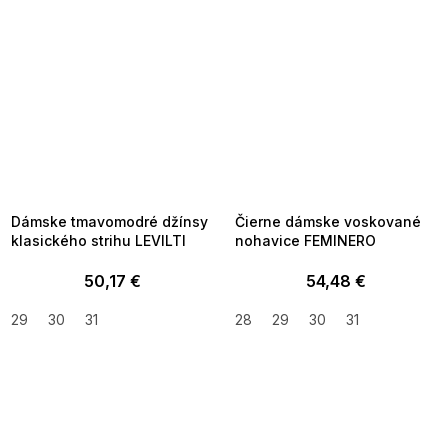
SUMMER SALE -35% ?
SUMMER SALE -35% ?
MMER35:35:EUR:P:f!2026-
G_SUMMER35:35:EUR:P:f!2026-
8-04-09:01,2026-08-10-
08-04-09:01,2026-08-10-
09:00
09:00
Dámske tmavomodré džínsy
Čierne dámske voskované
klasického strihu LEVILTI
nohavice FEMINERO
50,17 €
54,48 €
29
30
31
28
29
30
31