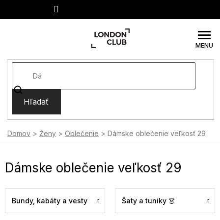
Prejsť
na
obsah
Hľadať
Domov
Ženy
Oblečenie
Dámske oblečenie veľkosť 29
Dámske oblečenie veľkosť 29
Bundy, kabáty a vesty
Šaty a tuniky 👗