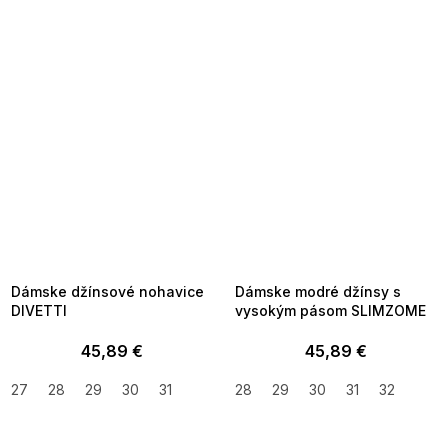
SUMMER SALE -35% ?
SUMMER SALE -35% ?
MMER35:35:EUR:P:f!2026-
G_SUMMER35:35:EUR:P:f!2026-
8-04-09:01,2026-08-10-
08-04-09:01,2026-08-10-
09:00
09:00
Dámske džínsové nohavice
Dámske modré džínsy s
DIVETTI
vysokým pásom SLIMZOME
45,89 €
45,89 €
27
28
29
30
31
28
29
30
31
32