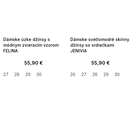
SUMMER SALE -35% ?
SUMMER SALE -35% ?
MMER35:35:EUR:P:f!2026-
G_SUMMER35:35:EUR:P:f!2026-
8-04-09:01,2026-08-10-
08-04-09:01,2026-08-10-
09:00
09:00
Dámske úzke džínsy s
Dámske svetlomodré skinny
módnym zvieracím vzorom
džínsy so srdiečkami
FELINA
JENIVIA
55,90 €
55,90 €
27
28
29
30
26
27
28
29
30