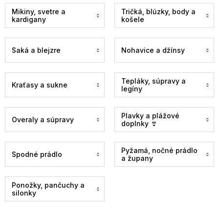
Mikiny, svetre a
Tričká, blúzky, body a
kardigany
košele
Saká a blejzre
Nohavice a džínsy
Tepláky, súpravy a
Kraťasy a sukne
legíny
Plavky a plážové
Overaly a súpravy
doplnky 👙
Pyžamá, nočné prádlo
Spodné prádlo
a župany
Ponožky, pančuchy a
silonky