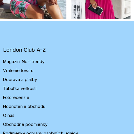
Z
á
p
ä
t
London Club A-Z
i
Magazín: Nosí trendy
e
Vrátenie tovaru
Doprava a platby
Tabuľka veľkostí
Fotorecenzie
Hodnotenie obchodu
O nás
Obchodné podmienky
Podmienky ochrany osobných údajov