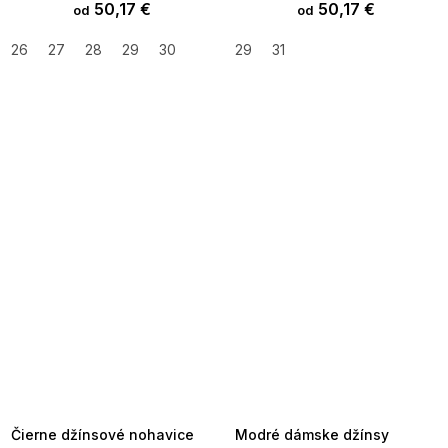
50,17 €
50,17 €
od
od
26
27
28
29
30
29
31
SUMMER SALE -35% ?
SUMMER SALE -35% ?
MMER35:35:EUR:P:f!2026-
G_SUMMER35:35:EUR:P:f!2026-
8-04-09:01,2026-08-10-
08-04-09:01,2026-08-10-
09:00
09:00
Čierne džínsové nohavice
Modré dámske džínsy