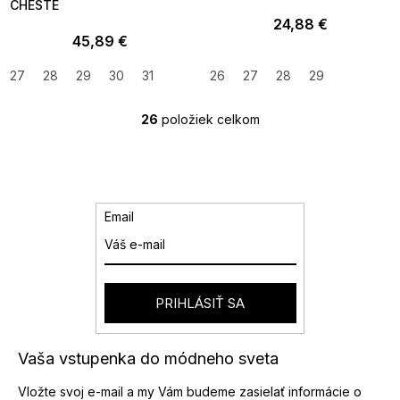
CHESTE
24,88 €
45,89 €
27
28
29
30
31
26
27
28
29
26
položiek celkom
O
v
l
á
d
a
Email
c
i
e
p
r
PRIHLÁSIŤ SA
v
k
y
Vaša vstupenka do módneho sveta
v
ý
Vložte svoj e-mail a my Vám budeme zasielať informácie o
p