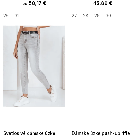
50,17 €
45,89 €
od
29
31
27
28
29
30
SUMMER SALE -35% ?
SUMMER SALE -35% ?
MMER35:35:EUR:P:f!2026-
G_SUMMER35:35:EUR:P:f!2026-
8-04-09:01,2026-08-10-
08-04-09:01,2026-08-10-
09:00
09:00
Svetlosivé dámske úzke
Dámske úzke push-up rifle