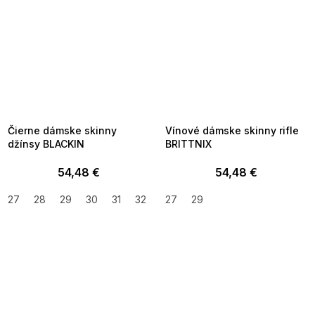
SUMMER SALE -35% ?
SUMMER SALE -35% ?
MMER35:35:EUR:P:f!2026-
G_SUMMER35:35:EUR:P:f!2026-
8-04-09:01,2026-08-10-
08-04-09:01,2026-08-10-
09:00
09:00
Čierne dámske skinny
Vínové dámske skinny rifle
džínsy BLACKIN
BRITTNIX
54,48 €
54,48 €
27
28
29
30
31
32
27
29