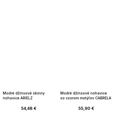
SUMMER SALE -35% ?
SUMMER SALE -35% ?
MMER35:35:EUR:P:f!2026-
G_SUMMER35:35:EUR:P:f!2026-
8-04-09:01,2026-08-10-
08-04-09:01,2026-08-10-
09:00
09:00
Modré džínsové skinny
Modré džínsové nohavice
nohavice ARIELZ
so vzorom motýľov CABRELA
54,48 €
55,90 €