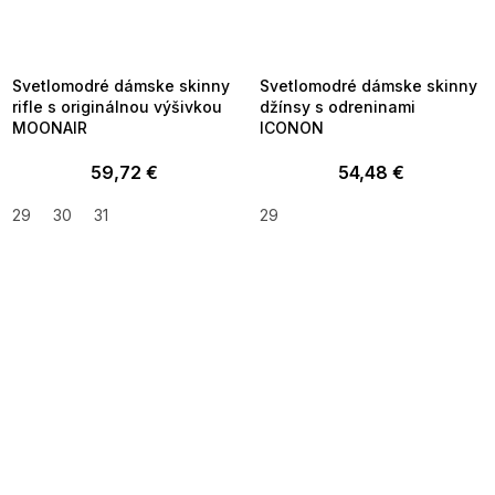
SUMMER SALE -35% ?
SUMMER SALE -35% ?
MMER35:35:EUR:P:f!2026-
G_SUMMER35:35:EUR:P:f!2026-
8-04-09:01,2026-08-10-
08-04-09:01,2026-08-10-
09:00
09:00
Svetlomodré dámske skinny
Svetlomodré dámske skinny
rifle s originálnou výšivkou
džínsy s odreninami
MOONAIR
ICONON
59,72 €
54,48 €
29
30
31
29