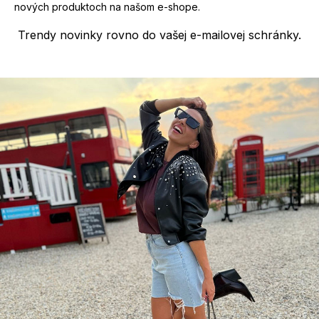
nových produktoch na našom e-shope.
i
s
Trendy novinky rovno do vašej e-mailovej schránky.
u