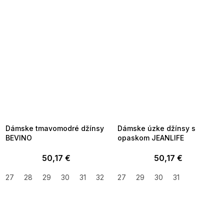
SUMMER SALE -35% ?
SUMMER SALE -35% ?
MMER35:35:EUR:P:f!2026-
G_SUMMER35:35:EUR:P:f!2026-
8-04-09:01,2026-08-10-
08-04-09:01,2026-08-10-
09:00
09:00
Dámske tmavomodré džínsy
Dámske úzke džínsy s
BEVINO
opaskom JEANLIFE
50,17 €
50,17 €
27
28
29
30
31
32
27
29
30
31